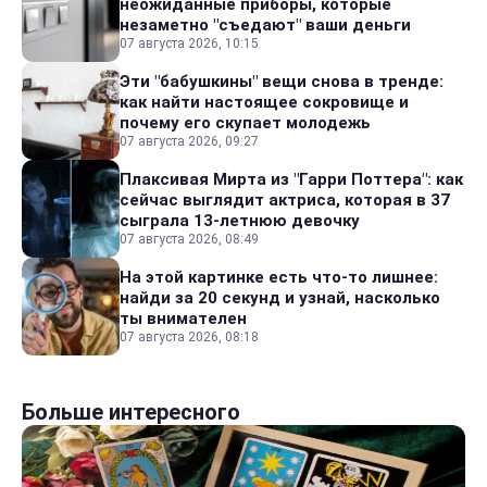
неожиданные приборы, которые
незаметно "съедают" ваши деньги
07 августа 2026, 10:15
Эти "бабушкины" вещи снова в тренде:
как найти настоящее сокровище и
почему его скупает молодежь
07 августа 2026, 09:27
Плаксивая Мирта из "Гарри Поттера": как
сейчас выглядит актриса, которая в 37
сыграла 13-летнюю девочку
07 августа 2026, 08:49
На этой картинке есть что-то лишнее:
найди за 20 секунд и узнай, насколько
ты внимателен
07 августа 2026, 08:18
Больше интересного