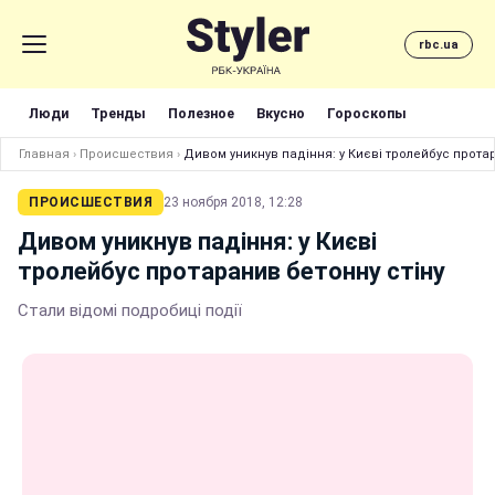
rbc.ua
Люди
Тренды
Полезное
Вкусно
Гороскопы
Главная
›
Происшествия
›
Дивом уникнув падіння: у Києві тролейбус протар
ПРОИСШЕСТВИЯ
23 ноября 2018, 12:28
Дивом уникнув падіння: у Києві
тролейбус протаранив бетонну стіну
Стали відомі подробиці події