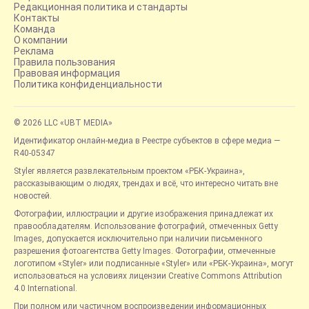
Редакционная политика и стандарты
Контакты
Команда
О компании
Реклама
Правила пользования
Правовая информация
Политика конфиденциальности
© 2026 LLC «UBT MEDIA»
Идентификатор онлайн-медиа в Реестре субъектов в сфере медиа —
R40-05347
Styler является развлекательным проектом «РБК-Украина»,
рассказывающим о людях, трендах и всё, что интересно читать вне
новостей.
Фотографии, иллюстрации и другие изображения принадлежат их
правообладателям. Использование фотографий, отмеченных Getty
Images, допускается исключительно при наличии письменного
разрешения фотоагентства Getty Images. Фотографии, отмеченные
логотипом «Styler» или подписанные «Styler» или «РБК-Украина», могут
использоваться на условиях лицензии Creative Commons Attribution
4.0 International.
При полном или частичном воспроизведении информационных