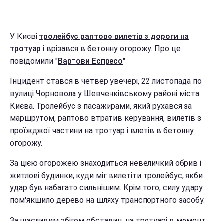
У Києві
тролейбус раптово вилетів з дороги на
тротуар
і врізався в бетонну огорожу. Про це
повідомили "
Вартови Еспресо
"
Інцидент стався в четвер увечері, 22 листопада по
вулиці Чорновола у Шевченківському районі міста
Києва. Тролейбус з пасажирами, який рухався за
маршрутом, раптово втратив керування, вилетів з
проїжджої частини на тротуар і влетів в бетонну
огорожу.
За цією огорожею знаходиться невеличкий обрив і
житлові будинки, куди міг вилетіти тролейбус, якби
удар був набагато сильнішим. Крім того, силу удару
пом'якшило дерево на шляху транспортного засобу.
За щасливим збігом обставин, на тротуарі в момент