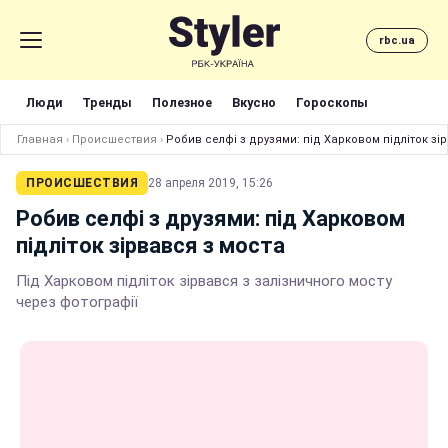
rbc.ua
Люди
Тренды
Полезное
Вкусно
Гороскопы
Главная
›
Происшествия
›
Робив селфі з друзями: під Харковом підліток зі
ПРОИСШЕСТВИЯ
28 апреля 2019, 15:26
Робив селфі з друзями: під Харковом
підліток зірвався з моста
Під Харковом підліток зірвався з залізничного мосту
через фотографії