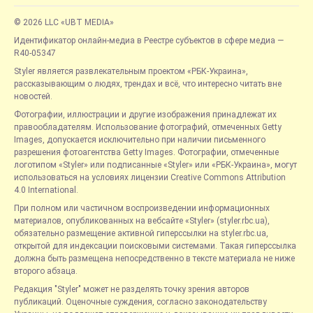
© 2026 LLC «UBT MEDIA»
Идентификатор онлайн-медиа в Реестре субъектов в сфере медиа —
R40-05347
Styler является развлекательным проектом «РБК-Украина»,
рассказывающим о людях, трендах и всё, что интересно читать вне
новостей.
Фотографии, иллюстрации и другие изображения принадлежат их
правообладателям. Использование фотографий, отмеченных Getty
Images, допускается исключительно при наличии письменного
разрешения фотоагентства Getty Images. Фотографии, отмеченные
логотипом «Styler» или подписанные «Styler» или «РБК-Украина», могут
использоваться на условиях лицензии Creative Commons Attribution
4.0 International.
При полном или частичном воспроизведении информационных
материалов, опубликованных на вебсайте «Styler» (styler.rbc.ua),
обязательно размещение активной гиперссылки на styler.rbc.ua,
открытой для индексации поисковыми системами. Такая гиперссылка
должна быть размещена непосредственно в тексте материала не ниже
второго абзаца.
Редакция "Styler" может не разделять точку зрения авторов
публикаций. Оценочные суждения, согласно законодательству