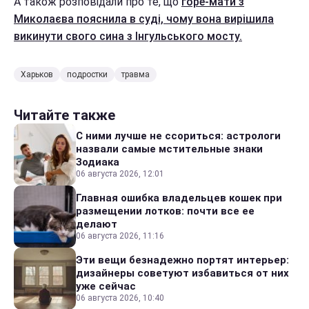
А також розповідали про те, що
горе-мати з
Миколаєва пояснила в суді, чому вона вирішила
викинути свого сина з Інгульського мосту.
Харьков
подростки
травма
Читайте также
С ними лучше не ссориться: астрологи
назвали самые мстительные знаки
Зодиака
06 августа 2026, 12:01
Главная ошибка владельцев кошек при
размещении лотков: почти все ее
делают
06 августа 2026, 11:16
Эти вещи безнадежно портят интерьер:
дизайнеры советуют избавиться от них
уже сейчас
06 августа 2026, 10:40