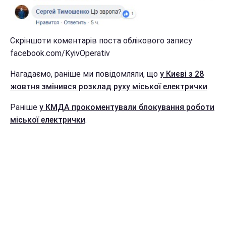
Скріншоти коментарів поста облікового запису
facebook.com/KyivOperativ
Нагадаємо, раніше ми повідомляли, що
у Києві з 28
жовтня змінився розклад руху міської електрички
.
Раніше
у КМДА прокоментували блокування роботи
міської електрички
.