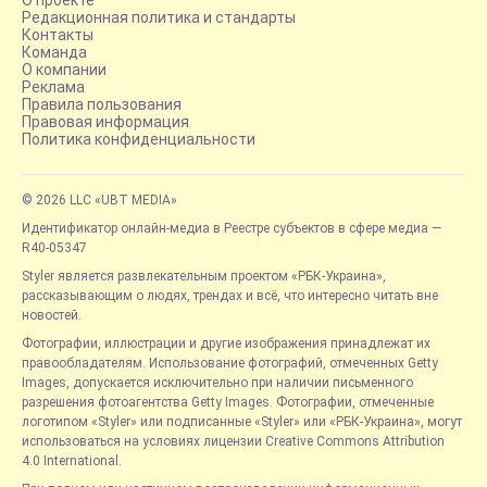
Редакционная политика и стандарты
Контакты
Команда
О компании
Реклама
Правила пользования
Правовая информация
Политика конфиденциальности
© 2026 LLC «UBT MEDIA»
Идентификатор онлайн-медиа в Реестре субъектов в сфере медиа —
R40-05347
Styler является развлекательным проектом «РБК-Украина»,
рассказывающим о людях, трендах и всё, что интересно читать вне
новостей.
Фотографии, иллюстрации и другие изображения принадлежат их
правообладателям. Использование фотографий, отмеченных Getty
Images, допускается исключительно при наличии письменного
разрешения фотоагентства Getty Images. Фотографии, отмеченные
логотипом «Styler» или подписанные «Styler» или «РБК-Украина», могут
использоваться на условиях лицензии Creative Commons Attribution
4.0 International.