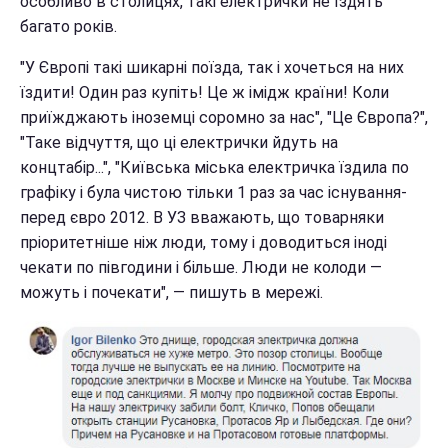
особливо в столицях, такі електрички не їздять
багато років.
"У Європі такі шикарні поїзда, так і хочеться на них
їздити! Один раз купіть! Це ж імідж країни! Коли
приїжджають іноземці соромно за нас", "Це Європа?",
"Таке відчуття, що ці електрички йдуть на
концтабір...", "Київська міська електричка їздила по
графіку і була чистою тільки 1 раз за час існування-
перед євро 2012. В УЗ вважають, що товарняки
пріоритетніше ніж люди, тому і доводиться іноді
чекати по півгодини і більше. Люди не колоди —
можуть і почекати", — пишуть в мережі.