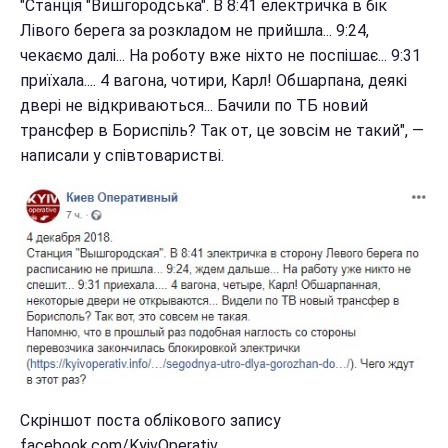
"Станція "Вишгородська". В 8:41 електричка в бік
Лівого берега за розкладом не прийшла... 9:24,
чекаємо далі... На роботу вже ніхто не поспішає... 9:31
приїхала.... 4 вагона, чотири, Карл! Обшарпана, деякі
двері не відкриваються... Бачили по ТБ новий
трансфер в Бориспіль? Так от, це зовсім не такий", —
написали у співтоваристві.
Скріншот поста облікового запису
facebook.com/KyivOperativ