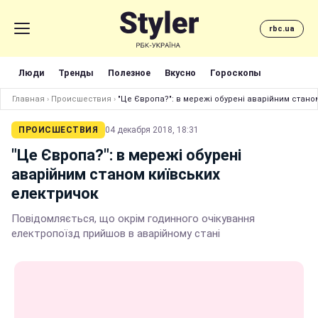
rbc.ua
Люди
Тренды
Полезное
Вкусно
Гороскопы
Главная
›
Происшествия
›
"Це Європа?": в мережі обурені аварійним стано
ПРОИСШЕСТВИЯ
04 декабря 2018, 18:31
"Це Європа?": в мережі обурені
аварійним станом київських
електричок
Повідомляється, що окрім годинного очікування
електропоїзд прийшов в аварійному стані