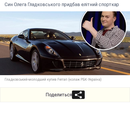
Син Олега Гладковського придбав елітний спорткар
Гладковський-молодший купив Ferrari (колаж РБК-Україна)
Поделиться