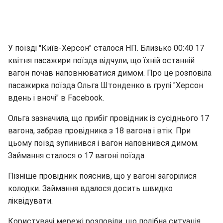
У поїзді "Київ-Херсон" сталося НП. Близько 00:40 17
квітня пасажири поїзда відчули, що їхній останній
вагон почав наповнюватися димом. Про це розповіла
пасажирка поїзда Ольга Штонденко в групі "Херсон
вдень і вночі" в Facebook.
Ольга зазначила, що прибіг провідник із сусіднього 17
вагона, забрав провідника з 18 вагона і втік. При
цьому поїзд зупинився і вагон наповнився димом.
Займання сталося о 17 вагоні поїзда.
Пізніше провідник пояснив, що у вагоні загорілися
колодки. Займання вдалося досить швидко
ліквідувати.
Користувачі мережі розповіли, що подібна ситуація