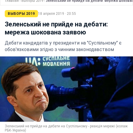
Главная
›
Выборы 2019
›
Зеленський не прийде на дебати: мережа шокова
ВЫБОРЫ 2019
18 апреля 2019 · 20:55
Зеленський не прийде на дебати:
мережа шокована заявою
Дебати кандидатів у президенти на "Суспільному" є
обов'язковими згідно з чинним законодавством
Зеленський не прийде на дебати на Суспільному - реакція мережі (колаж
РБК-Україна)