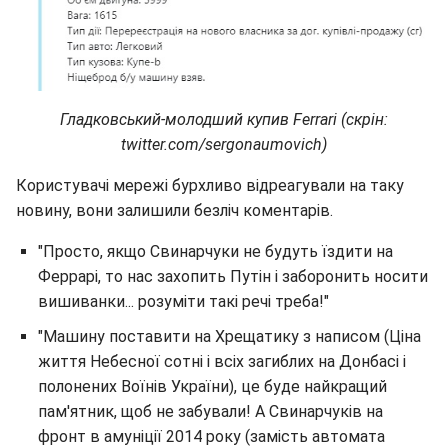
Гладковський-молодший купив Ferrari (скрін:
twitter.com/sergonaumovich)
Користувачі мережі бурхливо відреагували на таку
новину, вони залишили безліч коментарів.
"Просто, якщо Свинарчуки не будуть їздити на
Феррарі, то нас захопить Путін і заборонить носити
вишиванки... розуміти такі речі треба!"
"Машину поставити на Хрещатику з написом (Ціна
життя Небесної сотні і всіх загиблих на Донбасі і
полонених Воїнів України), це буде найкращий
пам'ятник, щоб не забували! А Свинарчуків на
фронт в амуніції 2014 року (замість автомата