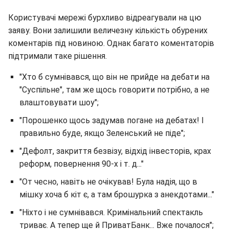
Користувачі мережі бурхливо відреагували на цю
заяву. Вони залишили величезну кількість обурених
коментарів під новиною. Однак багато коментаторів
підтримали таке рішення.
"Хто б сумнівався, що він не прийде на дебати на
"Суспільне", там же щось говорити потрібно, а не
влаштовувати шоу";
"Порошенко щось задумав погане на дебатах! І
правильно буде, якщо Зеленський не піде";
"Дефолт, закриття безвізу, відхід інвесторів, крах
реформ, повернення 90-х і т. д..."
"От чесно, навіть не очікував! Була надія, що в
мішку хоча б кіт є, а там брошурка з анекдотами..."
"Ніхто і не сумнівався. Кримінальний спектакль
триває. А тепер ще й ПриватБанк... Вже почалося";