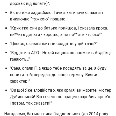
держак від лопати)";
Як це вже задовбало. Тачки, хатиночкы, нажиті
виключно "тяжкою" працею.
"Крихітка-син до батька прийшов, і сказала кроха,
пи**ить деньги - хорошо, а не пи**ить - плохо!"
"Цікаво, скільки життів солдатів у цій тачці?"
"Віддати в АТО... Нехай пацани по промке в Авдіївці
ганяють..."
"Саня, спали її, а якщо тебе посадять за це, я буду
носити тобі передачі до кінця терміну. Вияви
характер!"
"Ви що! Яке злодійство, яка армія, ви марите, містер
Дубинський! Він їх чесною працею заробив, кров'ю
і потом, так сказати!"
Нагадаємо, батька і сина Гладковських (до 2014 року -