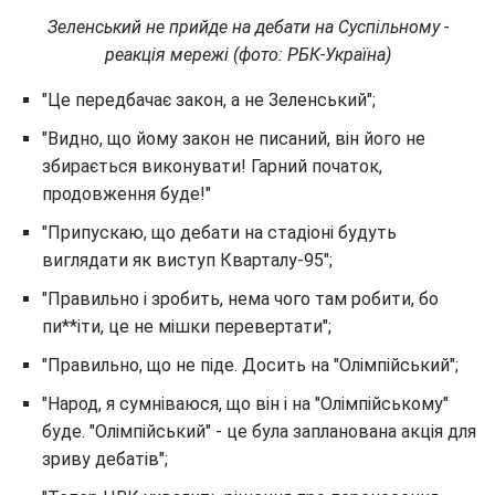
Зеленський не прийде на дебати на Суспільному -
реакція мережі (фото: РБК-Україна)
"Це передбачає закон, а не Зеленський";
"Видно, що йому закон не писаний, він його не
збирається виконувати! Гарний початок,
продовження буде!"
"Припускаю, що дебати на стадіоні будуть
виглядати як виступ Кварталу-95";
"Правильно і зробить, нема чого там робити, бо
пи**іти, це не мішки перевертати";
"Правильно, що не піде. Досить на "Олімпійський";
"Народ, я сумніваюся, що він і на "Олімпійському"
буде. "Олімпійський" - це була запланована акція для
зриву дебатів";