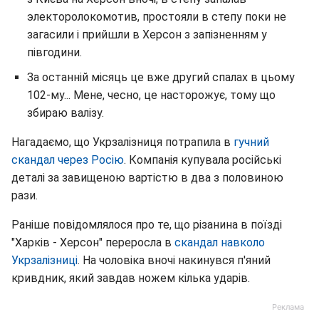
электоролокомотив, простояли в степу поки не
загасили і прийшли в Херсон з запізненням у
півгодини.
За останній місяць це вже другий спалах в цьому
102-му... Мене, чесно, це насторожує, тому що
збираю валізу.
Нагадаємо, що Укрзалізниця потрапила в
гучний
скандал через Росію
. Компанія купувала російські
деталі за завищеною вартістю в два з половиною
рази.
Раніше повідомлялося про те, що різанина в поїзді
"Харків - Херсон" переросла в
скандал навколо
Укрзалізниці
. На чоловіка вночі накинувся п'яний
кривдник, який завдав ножем кілька ударів.