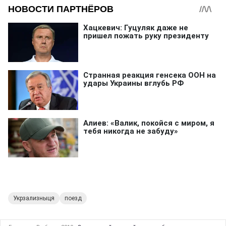
Укрзализныця
поезд