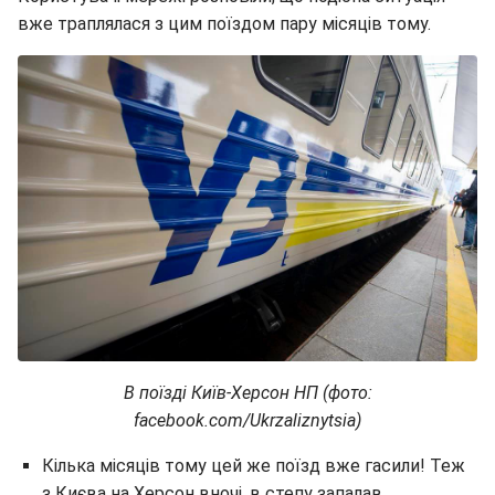
вже траплялася з цим поїздом пару місяців тому.
В поїзді Київ-Херсон НП (фото:
facebook.com/Ukrzaliznytsia)
Кілька місяців тому цей же поїзд вже гасили! Теж
з Києва на Херсон вночі, в степу запалав