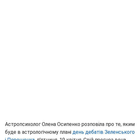
Астропсихолог Олена Осипенко розповіла про те, яким
буде в астрологічному плані
день дебатів Зеленського
і Порошенка
, п'ятниця, 19 квітня. Свій прогноз вона