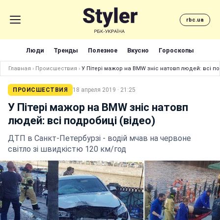
rbc.ua
Люди
Тренды
Полезное
Вкусно
Гороскопы
Главная
›
Происшествия
›
У Пітері мажор на BMW зніс натовп людей: всі по
ПРОИСШЕСТВИЯ
18 апреля 2019 · 21:25
У Пітері мажор на BMW зніс натовп
людей: всі подробиці (відео)
ДТП в Санкт-Петербурзі - водій мчав на червоне
світло зі швидкістю 120 км/год