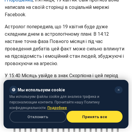
написала на своїй сторінці в соціальній мережі
Facebook.
Астролог попередила, що 19 квітня буде дуже
складним днем в астрологічному плані. В 14:12
настане точна фаза Повного місяця і під час
проведення дебатів цей факт може сильно вплинути
на підсвідомість і емоційний стан людей, збуджуючі і
провокуючи на агресію.
У 15:40 Місяць увійде в знак Скорпіона і цей період
триватиме до неділі. Дане положення збільшує
критичність, уїдливість і підозрілість, можливий
🍪
Мы используем cookie
✕
Мы используем файлы cookie для анализа трафика и
безконтрольний виплеск емоцій.
персонализации контента. Прочитайте нашу Политику
конфиденциальности.
Подробнее
Повний Місяць у квітні: коли чекати і до чого
готуватися
Отклонить
Принять все