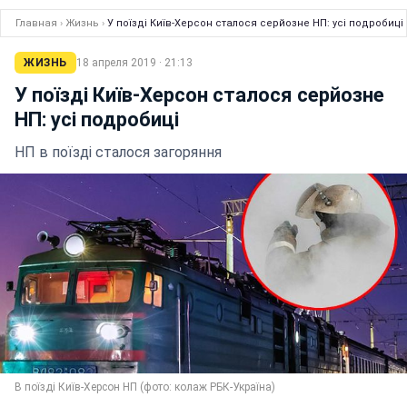
Главная
›
Жизнь
›
У поїзді Київ-Херсон сталося серйозне НП: усі подробиці
ЖИЗНЬ
18 апреля 2019 · 21:13
У поїзді Київ-Херсон сталося серйозне
НП: усі подробиці
НП в поїзді сталося загоряння
В поїзді Київ-Херсон НП (фото: колаж РБК-Україна)