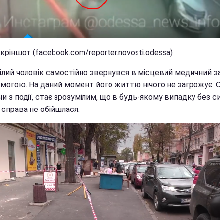
кріншот (facebook.com/reporter.novosti.odessa)
ілий чоловік самостійно звернувся в місцевий медичний з
омогою. На даний момент його життю нічого не загрожує. 
и з події, стає зрозумілим, що в будь-якому випадку без си
справа не обійшлася.