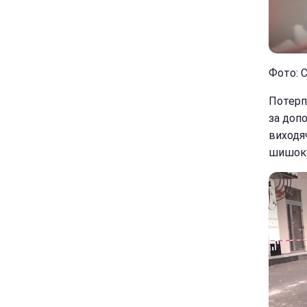
Фото: С
Потерп
за доп
виходяч
шишок 