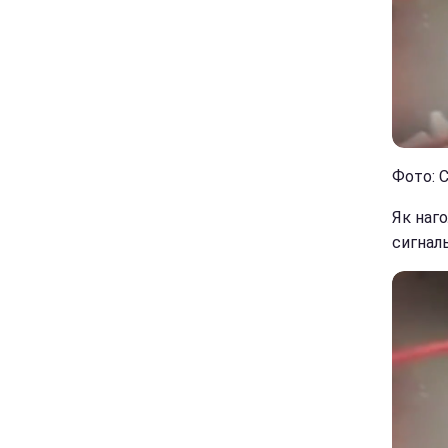
Фото: С
Як наго
сигналь