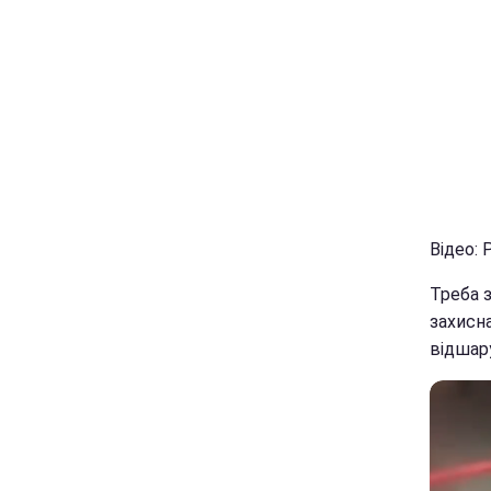
Відео: 
Треба з
захисна
відшар