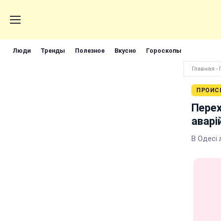
Люди
Тренды
Полезное
Вкусно
Гороскопы
Главная
›
ПРОИС
Перех
аварі
В Одесі 