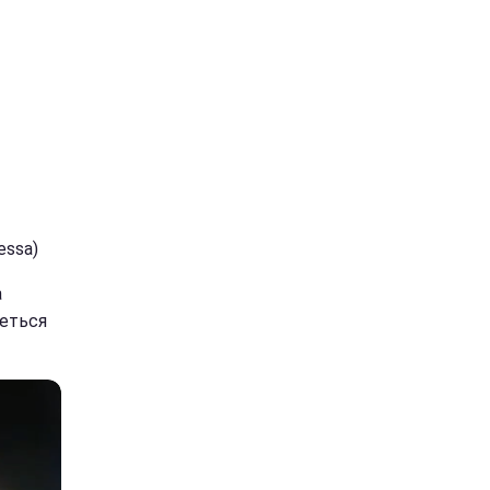
essa)
а
деться