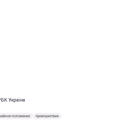
РБК Україна
чайное положение
происшествие