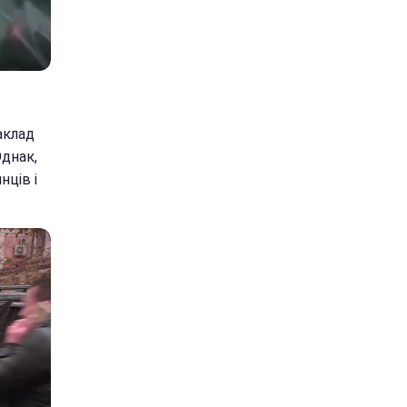
аклад
Однак,
нців і