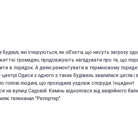
і будівлі, які ігноруються, як об'єкти, що несуть загрозу здо
 життю громадян, продовжують нагадувати про те, що пора
ти в порядок. А деякі ремонтувати в терміновому порядку.
центрі Одеси з одного з таких будівель звалилася цегла і 
по голові людині, що проходила уздовж споруди. Інцидент
я на вулиці Садовій. Камінь відколовся від аварійного балк
ляє телеканал "Репортер".