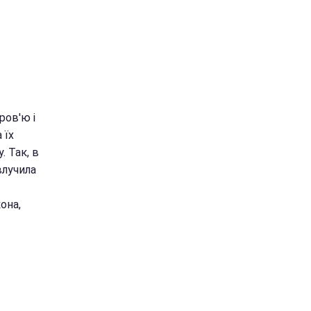
ров'ю і
 їх
 Так, в
влучила
она,