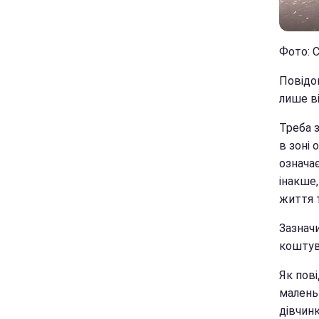
Фото: С
Повідом
лише ві
Треба з
в зоні 
означає
інакше,
життя 
Зазначи
коштув
Як пові
маленьк
дівчинк