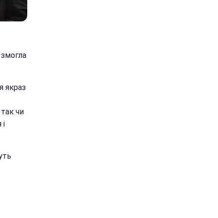
 змогла
я якраз
 так чи
 і
уть