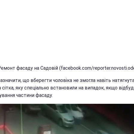
Ремонт фасаду на Садовій (facebook.com/reporter.novosti.od
азначити, що вберегти чоловіка не змогла навіть натягнут
 сітка, яку спеціально встановили на випадок, якщо відбу
ування частини фасаду.