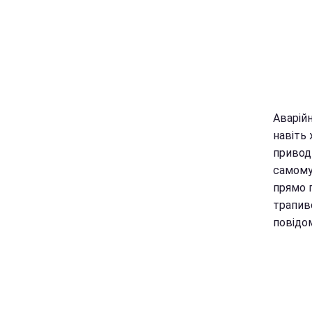
Аварійн
навіть
приводи
самому 
прямо 
трапивс
повідом