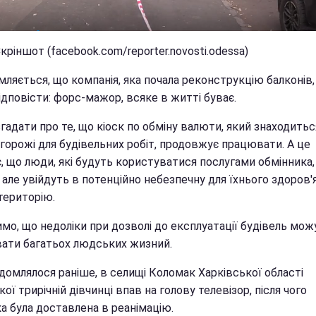
кріншот (facebook.com/reporter.novosti.odessa)
ляється, що компанія, яка почала реконструкцію балконів,
дповісти: форс-мажор, всяке в житті буває.
гадати про те, що кіоск по обміну валюти, який знаходитьс
огорожі для будівельних робіт, продовжує працювати. А це
, що люди, які будуть користуватися послугами обмінника,
 але увійдуть в потенційно небезпечну для їхнього здоров'я
територію.
мо, що недоліки при дозволі до експлуатації будівель мож
ати багатьох людських жизний.
домлялося раніше, в селищі Коломак Харківської області
ої трирічній дівчинці впав на голову телевізор, після чого
а була доставлена в реанімацію.