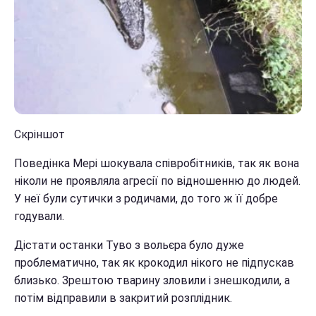
Скріншот
Поведінка Мері шокувала співробітників, так як вона
ніколи не проявляла агресії по відношенню до людей.
У неї були сутички з родичами, до того ж її добре
годували.
Дістати останки Туво з вольєра було дуже
проблематично, так як крокодил нікого не підпускав
близько. Зрештою тварину зловили і знешкодили, а
потім відправили в закритий розплідник.