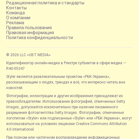
Редакционная политика и стандарты
Контакты
Команда
О компании
Реклама
Правила пользования
Правовая информация
Политика конфиденциальности
© 2026 LLC «UBT MEDIA»
Идентификатор онлайн-медиа в Реестре субъектов в сфере медиа —
R40-05347
Styler является развлекательным проектом «РБК-Украина»,
рассказывающим о людях, трендах и всё, что интересно читать вне
новостей.
Фотографии, иллюстрации и другие изображения принадлежат их
правообладателям. Использование фотографий, отмеченных Getty
Images, допускается исключительно при наличии письменного
разрешения фотоагентства Getty Images. Фотографии, отмеченные
логотипом «Styler» или подписанные «Styler» или «РБК-Украина», могут
использоваться на условиях лицензии Creative Commons Attribution
4.0 International.
При полном или частичном воспроизведении информационных