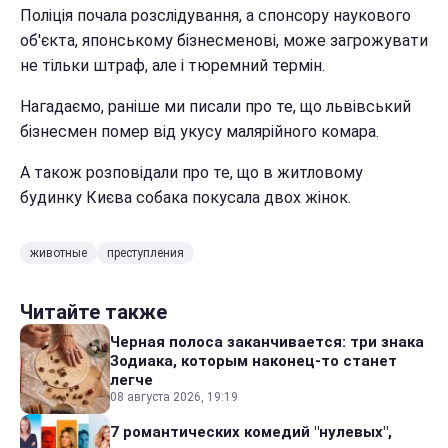
Поліція почала розслідування, а спонсору наукового
об'єкта, японському бізнесменові, може загрожувати
не тільки штраф, але і тюремний термін.
Нагадаємо, раніше ми писали про те, що львівський
бізнесмен помер від укусу малярійного комара.
А також розповідали про те, що в житловому
будинку Києва собака покусала двох жінок.
животные
преступления
Читайте также
Черная полоса заканчивается: три знака
Зодиака, которым наконец-то станет
легче
08 августа 2026, 19:19
7 романтических комедий "нулевых",