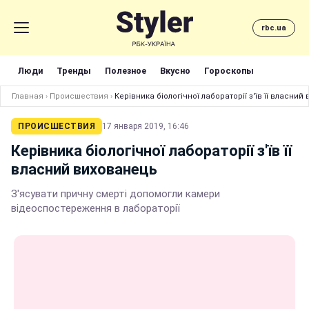
rbc.ua
Люди
Тренды
Полезное
Вкусно
Гороскопы
Главная
›
Происшествия
›
Керівника біологічної лабораторії з'їв її власний
ПРОИСШЕСТВИЯ
17 января 2019, 16:46
Керівника біологічної лабораторії з'їв її
власний вихованець
З'ясувати причну смерті допомогли камери
відеоспостереження в лабораторії