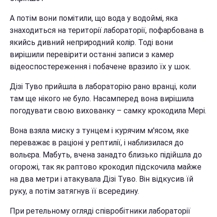
А потім вони помітили, що вода у водоймі, яка
знаходиться на території лабораторії, пофарбована в
якийсь дивний неприродний колір. Тоді вони
вирішили перевірити останні записи з камер
відеоспостереження і побачене вразило їх у шок.
Дізі Туво прийшла в лабораторію рано вранці, коли
там ще нікого не було. Насамперед вона вирішила
погодувати свою вихованку – самку крокодила Мері.
Вона взяла миску з тунцем і курячим м'ясом, яке
переважає в раціоні у рептилії, і наблизилася до
вольєра. Мабуть, вчена занадто близько підійшла до
огорожі, так як раптово крокодил підскочила майже
на два метри і атакувала Дізі Туво. Він відкусив їй
руку, а потім затягнув її всередину.
При ретельному огляді співробітники лабораторії