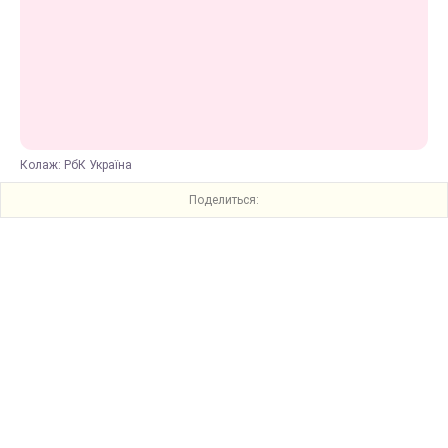
Колаж: РбК Україна
Поделиться: