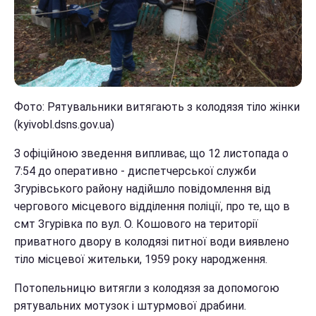
Фото: Рятувальники витягають з колодязя тіло жінки
(kyivobl.dsns.gov.ua)
З офіційною зведення випливає, що 12 листопада о
7:54 до оперативно - диспетчерської служби
Згурівського району надійшло повідомлення від
чергового місцевого відділення поліції, про те, що в
смт Згурівка по вул. О. Кошового на території
приватного двору в колодязі питної води виявлено
тіло місцевої жительки, 1959 року народження.
Потопельницю витягли з колодязя за допомогою
рятувальних мотузок і штурмової драбини.