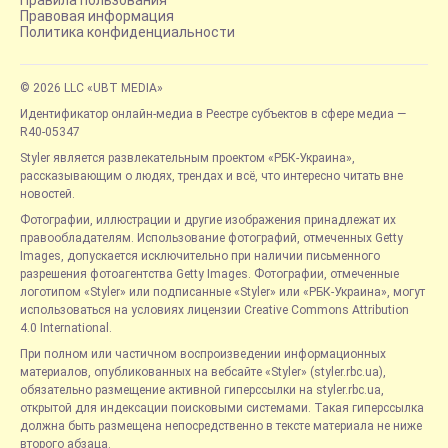
Правила пользования
Правовая информация
Политика конфиденциальности
© 2026 LLC «UBT MEDIA»
Идентификатор онлайн-медиа в Реестре субъектов в сфере медиа —
R40-05347
Styler является развлекательным проектом «РБК-Украина»,
рассказывающим о людях, трендах и всё, что интересно читать вне
новостей.
Фотографии, иллюстрации и другие изображения принадлежат их
правообладателям. Использование фотографий, отмеченных Getty
Images, допускается исключительно при наличии письменного
разрешения фотоагентства Getty Images. Фотографии, отмеченные
логотипом «Styler» или подписанные «Styler» или «РБК-Украина», могут
использоваться на условиях лицензии Creative Commons Attribution
4.0 International.
При полном или частичном воспроизведении информационных
материалов, опубликованных на вебсайте «Styler» (styler.rbc.ua),
обязательно размещение активной гиперссылки на styler.rbc.ua,
открытой для индексации поисковыми системами. Такая гиперссылка
должна быть размещена непосредственно в тексте материала не ниже
второго абзаца.