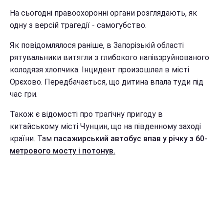
На сьогодні правоохоронні органи розглядають, як
одну з версій трагедії - самогубство.
Як повідомлялося раніше, в Запорізькій області
рятувальники витягли з глибокого напівзруйнованого
колодязя хлопчика. Інцидент произошлел в місті
Орєхово. Передбачається, що дитина впала туди під
час гри.
Також є відомості про трагічну пригоду в
китайському місті Чунцин, що на південному заході
країни. Там
пасажирський автобус впав у річку з 60-
метрового мосту і потонув.