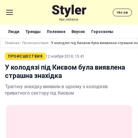
rbc.ua
Люди
Тренды
Полезное
Вкусно
Гороскопы
Главная
›
Происшествия
›
У колодязі під Києвом була виявлена страшна зн
ПРОИСШЕСТВИЯ
12 ноября 2018, 15:41
У колодязі під Києвом була виявлена
страшна знахідка
Трагічну знахідку виявили в одному з колодязів
приватного сектору під Києвом