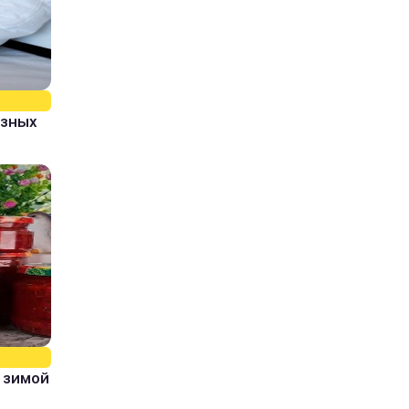
азных
 зимой