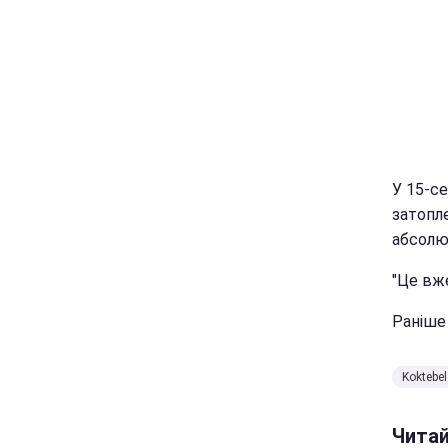
У 15-с
затопле
абсолю
"Це вже
Раніш
Koktebel
Чита