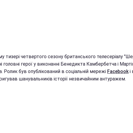
му тизері четвертого сезону британського телесеріалу "Ше
і головні герої у виконанні Бенедикта Камбербетча і Марті
а. Ролик був опублікований в соціальній мережі
Facebook
і 
тригував шанувальників історії незвичайним антуражем.