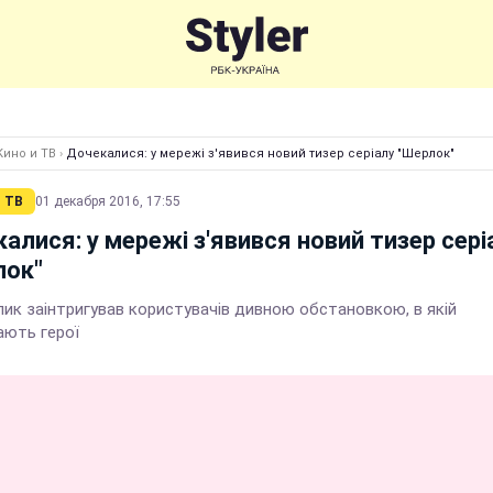
Кино и ТВ
›
Дочекалися: у мережі з'явився новий тизер серіалу "Шерлок"
 ТВ
01 декабря 2016, 17:55
алися: у мережі з'явився новий тизер сері
лок"
лик заінтригував користувачів дивною обстановкою, в якій
ають герої