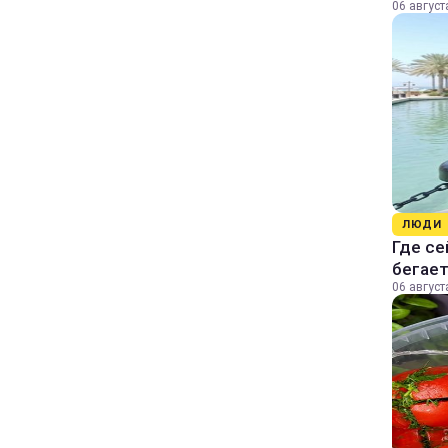
06 август
ЛЮДИ
Где се
бегае
06 август