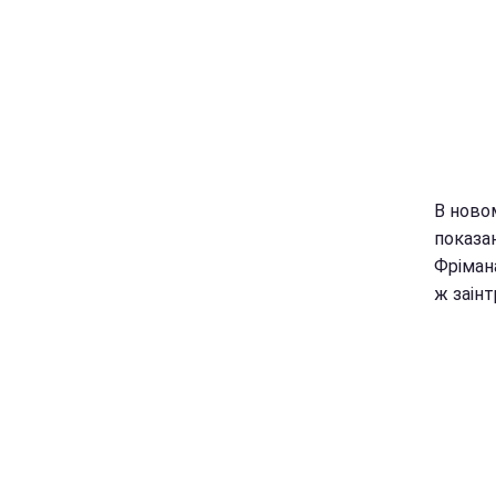
В ново
показан
Фріман
ж заін