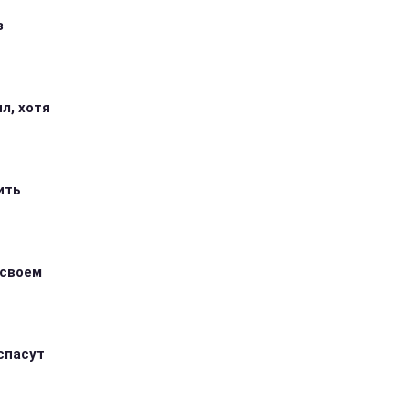
з
л, хотя
ить
 своем
спасут