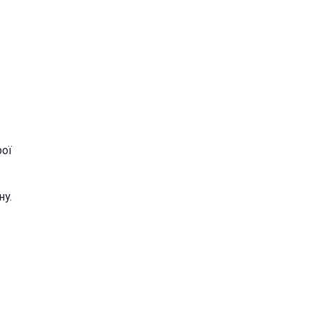
рої
ну.