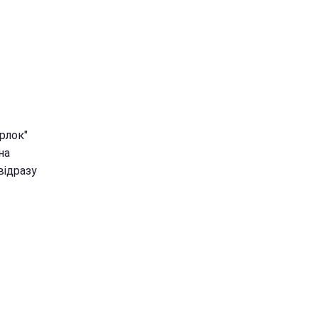
рлок"
на
відразу