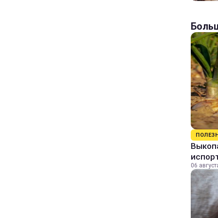
Больш
ПОЛЕЗ
Выкопа
испор
06 август