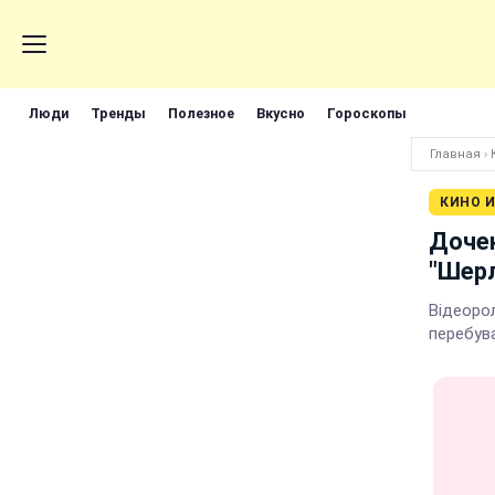
Люди
Тренды
Полезное
Вкусно
Гороскопы
Главная
›
КИНО И
Дочек
"Шер
Відеоро
перебув