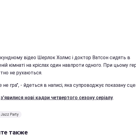
екундному відео Шерлок Холмс і доктор Ватсон сидять в
ній кімнаті на кріслах один навпроти одного. При цьому ге
тно не рухаються.
 не гра", - йдеться в написі, яка супроводжує показану сце
е
з'явилися нові кадри четвертого сезону серіалу
.
 Jazz Party
йте также