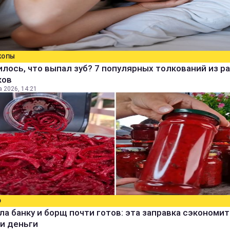
КОПЫ
лось, что выпал зуб? 7 популярных толкований из р
ков
а 2026, 14:21
О
а банку и борщ почти готов: эта заправка сэкономит
и деньги