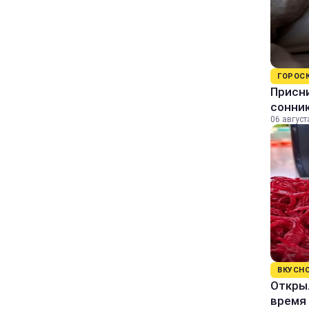
ГОРОС
Присни
сонни
06 август
ВКУСН
Открыл
время 