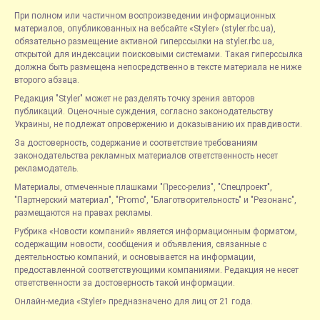
При полном или частичном воспроизведении информационных
материалов, опубликованных на вебсайте «Styler» (styler.rbc.ua),
обязательно размещение активной гиперссылки на styler.rbc.ua,
открытой для индексации поисковыми системами. Такая гиперссылка
должна быть размещена непосредственно в тексте материала не ниже
второго абзаца.
Редакция "Styler" может не разделять точку зрения авторов
публикаций. Оценочные суждения, согласно законодательству
Украины, не подлежат опровержению и доказыванию их правдивости.
За достоверность, содержание и соответствие требованиям
законодательства рекламных материалов ответственность несет
рекламодатель.
Материалы, отмеченные плашками "Пресс-релиз", "Спецпроект",
"Партнерский материал", "Promo", "Благотворительность" и "Резонанс",
размещаются на правах рекламы.
Рубрика «Новости компаний» является информационным форматом,
содержащим новости, сообщения и объявления, связанные с
деятельностью компаний, и основывается на информации,
предоставленной соответствующими компаниями. Редакция не несет
ответственности за достоверность такой информации.
Онлайн-медиа «Styler» предназначено для лиц от 21 года.