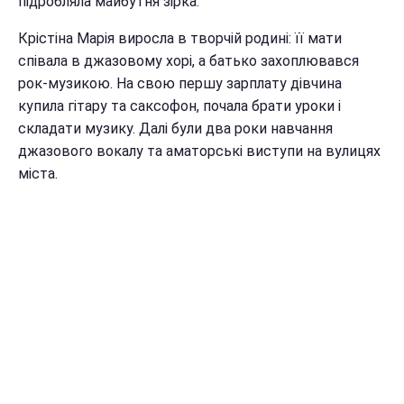
підробляла майбутня зірка.
Крістіна Марія виросла в творчій родині: її мати
співала в джазовому хорі, а батько захоплювався
рок-музикою. На свою першу зарплату дівчина
купила гітару та саксофон, почала брати уроки і
складати музику. Далі були два роки навчання
джазового вокалу та аматорські виступи на вулицях
міста.