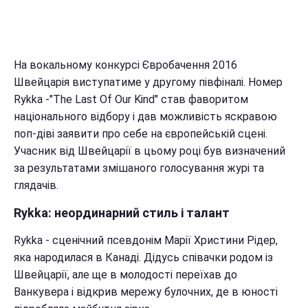
На вокальному конкурсі Євробачення 2016
Швейцарія виступатиме у другому півфіналі. Номер
Rykka -"The Last Of Our Kind" став фаворитом
національного відбору і дав можливість яскравою
поп-діві заявити про себе на європейській сцені.
Учасник від Швейцарії в цьому році був визначений
за результатами змішаного голосування журі та
глядачів.
Rykka: неординарний стиль і талант
Rykka - сценічний псевдонім Марії Христини Рідер,
яка народилася в Канаді. Дідусь співачки родом із
Швейцарії, але ще в молодості переїхав до
Ванкувера і відкрив мережу булочних, де в юності