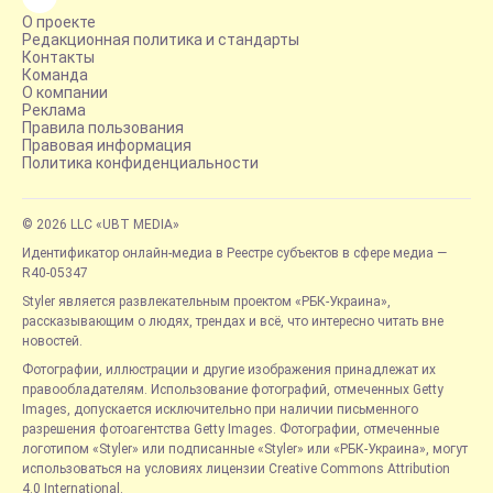
О проекте
Редакционная политика и стандарты
Контакты
Команда
О компании
Реклама
Правила пользования
Правовая информация
Политика конфиденциальности
© 2026 LLC «UBT MEDIA»
Идентификатор онлайн-медиа в Реестре субъектов в сфере медиа —
R40-05347
Styler является развлекательным проектом «РБК-Украина»,
рассказывающим о людях, трендах и всё, что интересно читать вне
новостей.
Фотографии, иллюстрации и другие изображения принадлежат их
правообладателям. Использование фотографий, отмеченных Getty
Images, допускается исключительно при наличии письменного
разрешения фотоагентства Getty Images. Фотографии, отмеченные
логотипом «Styler» или подписанные «Styler» или «РБК-Украина», могут
использоваться на условиях лицензии Creative Commons Attribution
4.0 International.