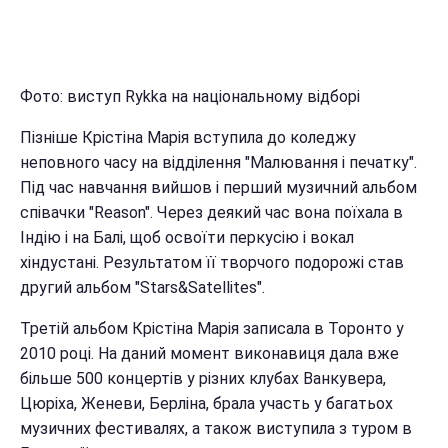
Фото: виступ Rykka на національному відборі
Пізніше Крістіна Марія вступила до коледжу
неповного часу на відділення "Малювання і печатку".
Під час навчання вийшов і перший музичний альбом
співачки "Reason". Через деякий час вона поїхала в
Індію і на Балі, щоб освоїти перкусію і вокал
хіндустані. Результатом її творчого подорожі став
другий альбом "Stars&Satellites".
Третій альбом Крістіна Марія записала в Торонто у
2010 році. На даний момент виконавиця дала вже
більше 500 концертів у різних клубах Ванкувера,
Цюріха, Женеви, Берліна, брала участь у багатьох
музичних фестивалях, а також виступила з туром в