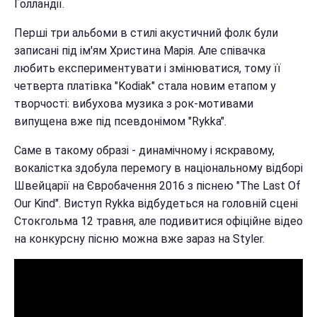
Голландії.
Перші три альбоми в стилі акустичний фолк були
записані під ім'ям Христина Марія. Але співачка
любить експериментувати і змінюватися, тому її
четверта платівка "Kodiak" стала новим етапом у
творчості: вибухова музика з рок-мотивами
випущена вже під псевдонімом "Rykka".
Саме в такому образі - динамічному і яскравому,
вокалістка здобула перемогу в національному відборі
Швейцарії на Євробачення 2016 з піснею "The Last Of
Our Kind". Виступ Rykka відбудеться на головній сцені
Стокгольма 12 травня, але подивитися офіційне відео
на конкурсну пісню можна вже зараз на Styler.