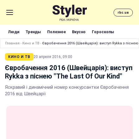
rbc.ua
Люди
Тренды
Полезное
Вкусно
Гороскопы
Главная
›
Кино и ТВ
›
Євробачення 2016 (Швейцарія): виступ Rykka з піснею "
КИНО И ТВ
20 апреля 2016, 09:00
Євробачення 2016 (Швейцарія): виступ
Rykka з піснею "The Last Of Our Kind"
Яскравий і динамічний номер конкурсантки Євробачення
2016 від Швейцарії