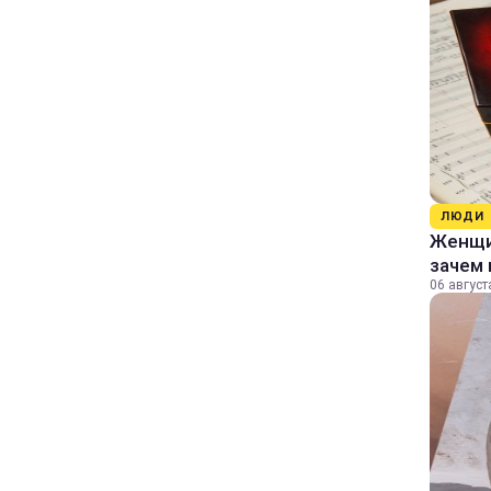
ЛЮДИ
Женщин
зачем 
06 август