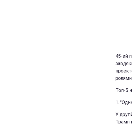
45-ий 
завдяк
проект
ролями 
Топ-5 н
1. "Оди
У другі
Трамп 