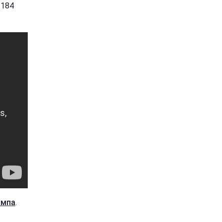
 184
ампа
.