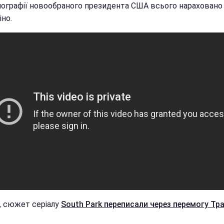
мографії новообраного президента США всього нараховано
іно.
і, сюжет серіалу
South Park переписали через перемогу Тр