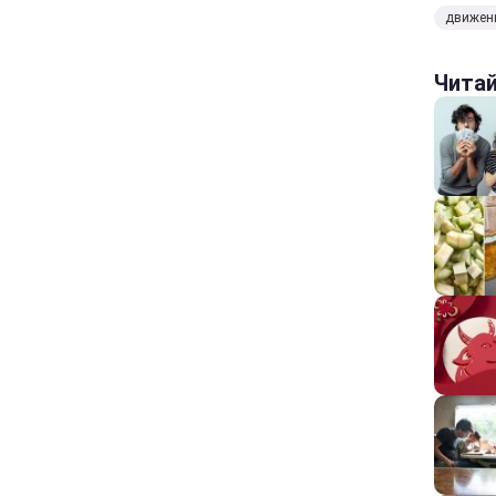
движен
Чита