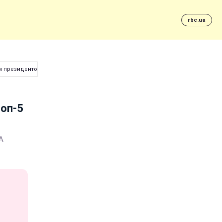
rbc.ua
им президентом США
топ-5
А