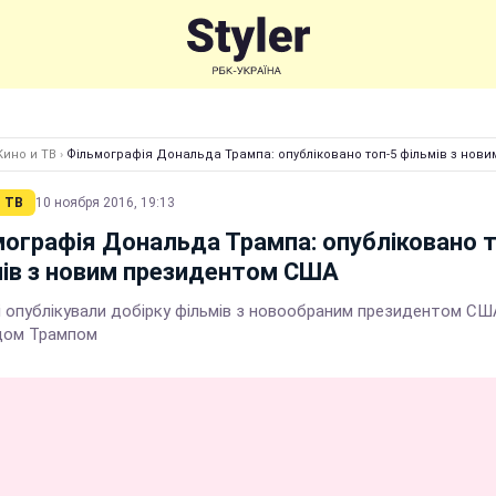
Кино и ТВ
›
Фільмографія Дональда Трампа: опубліковано топ-5 фільмів з нов
 ТВ
10 ноября 2016, 19:13
ографія Дональда Трампа: опубліковано 
ів з новим президентом США
і опублікували добірку фільмів з новообраним президентом СШ
дом Трампом