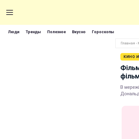
Люди
Тренды
Полезное
Вкусно
Гороскопы
Главная
›
КИНО И
Фільм
фільм
В мереж
Дональ