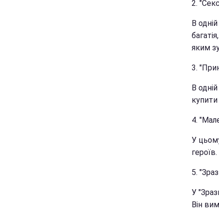
2. "Секс
В одній
багатія
яким з
3. "При
В одній
купити 
4. "Мал
У цьому
героїв.
5. "Зра
У "Зра
Він ви