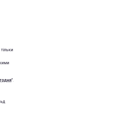
 тільки
якими
годня
".
льд