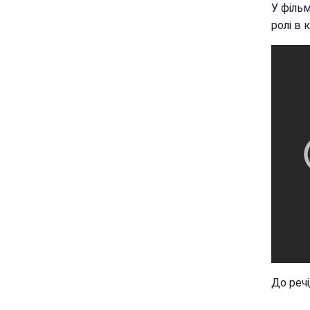
У філь
ролі в к
До реч