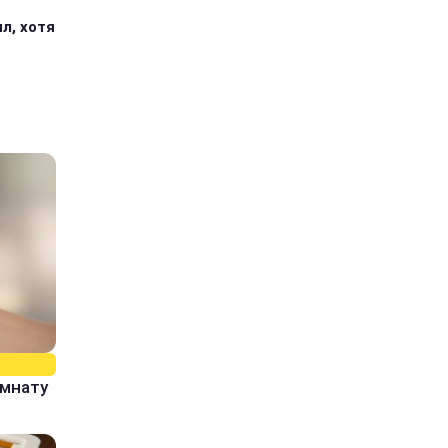
л, хотя
омнату