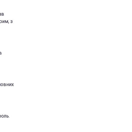
ав
рим, з
в
ловних
роль.