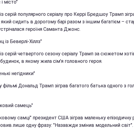
 і місто"
 із серій популярного серіалу про Керрі Бредшоу Трамп зігр
, який сидить в дорогому барі разом з іншим багатієм – ста
устрічалася героїня Саманта Джонс.
нц із Беверлі-Хіллз"
 із серій четвертого сезону серіалу Трамп за сюжетом хоті
будинок, в якому жила сім'я головного героя.
енькі негідники"
 фільмі Дональд Трамп зіграв багатого батька одного з го
зковий самець"
зковому самці" президент США зіграв маленьку епізодичну 
мовив лише одну фразу: "Назавжди змінив модельний світ".