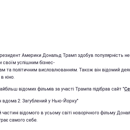
президент Америки Дональд Трамп здобув популярність не
и своїм успішним бізнес-
ам та політичним висловлюванням. Також він відомий де
в кіно.
айбільш відомих фільмів за участі Трампа підібрав сайт "
Се
н вдома 2: Загублений у Нью-Йорку"
й частині відомого в усьому світі новорічного фільму Дона
грає самого себе.