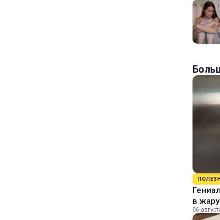
Больш
ПОЛЕЗ
Гениал
в жару
06 август