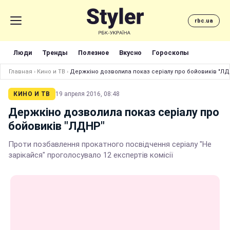
rbc.ua
Люди
Тренды
Полезное
Вкусно
Гороскопы
Главная
›
Кино и ТВ
›
Держкіно дозволила показ серіалу про бойовиків "Л
КИНО И ТВ
19 апреля 2016, 08:48
Держкіно дозволила показ серіалу про
бойовиків "ЛДНР"
Проти позбавлення прокатного посвідчення серіалу "Не
зарікайся" проголосувало 12 експертів комісії