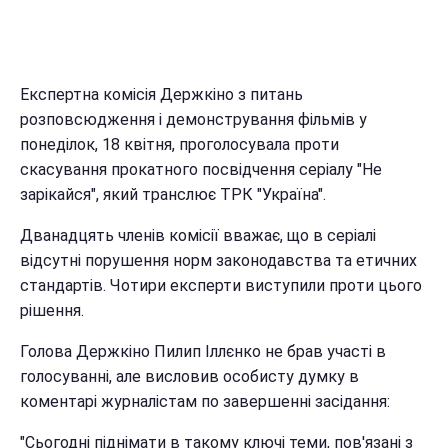
Експертна комісія Держкіно з питань
розповсюдження і демонстрування фільмів у
понеділок, 18 квітня, проголосувала проти
скасування прокатного посвідчення серіалу "Не
зарікайся", який транслює ТРК "Україна".
Дванадцять членів комісії вважає, що в серіалі
відсутні порушення норм законодавства та етичних
стандартів. Чотири експерти виступили проти цього
рішення.
Голова Держкіно Пилип Іллєнко не брав участі в
голосуванні, але висловив особисту думку в
коментарі журналістам по завершенні засідання:
"Сьогодні піднімати в такому ключі теми, пов'язані з