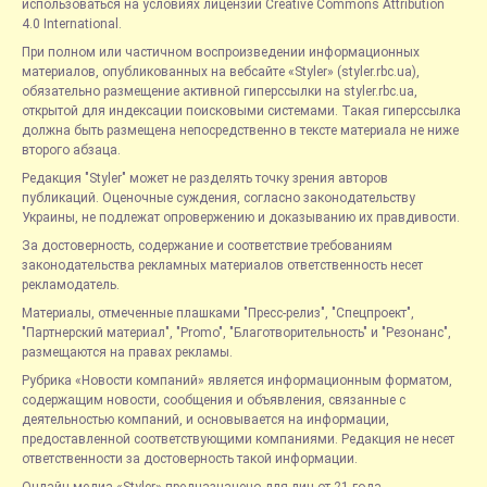
использоваться на условиях лицензии Creative Commons Attribution
4.0 International.
При полном или частичном воспроизведении информационных
материалов, опубликованных на вебсайте «Styler» (styler.rbc.ua),
обязательно размещение активной гиперссылки на styler.rbc.ua,
открытой для индексации поисковыми системами. Такая гиперссылка
должна быть размещена непосредственно в тексте материала не ниже
второго абзаца.
Редакция "Styler" может не разделять точку зрения авторов
публикаций. Оценочные суждения, согласно законодательству
Украины, не подлежат опровержению и доказыванию их правдивости.
За достоверность, содержание и соответствие требованиям
законодательства рекламных материалов ответственность несет
рекламодатель.
Материалы, отмеченные плашками "Пресс-релиз", "Спецпроект",
"Партнерский материал", "Promo", "Благотворительность" и "Резонанс",
размещаются на правах рекламы.
Рубрика «Новости компаний» является информационным форматом,
содержащим новости, сообщения и объявления, связанные с
деятельностью компаний, и основывается на информации,
предоставленной соответствующими компаниями. Редакция не несет
ответственности за достоверность такой информации.