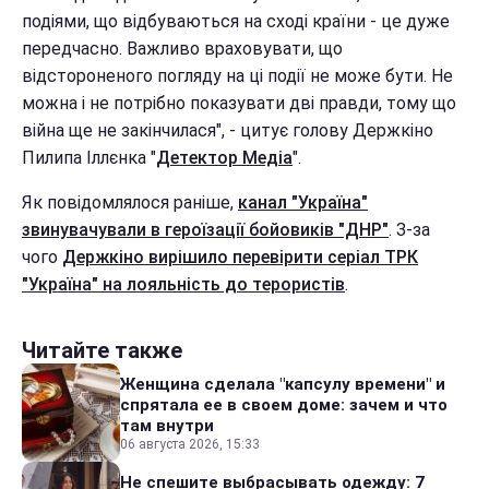
подіями, що відбуваються на сході країни - це дуже
передчасно. Важливо враховувати, що
відстороненого погляду на ці події не може бути. Не
можна і не потрібно показувати дві правди, тому що
війна ще не закінчилася", - цитує голову Держкіно
Пилипа Іллєнка "
Детектор Медіа
".
Як повідомлялося раніше,
канал "Україна"
звинувачували в героїзації бойовиків "ДНР"
. З-за
чого
Держкіно вирішило перевірити серіал ТРК
"Україна" на лояльність до терористів
.
Читайте также
Женщина сделала "капсулу времени" и
спрятала ее в своем доме: зачем и что
там внутри
06 августа 2026, 15:33
Не спешите выбрасывать одежду: 7