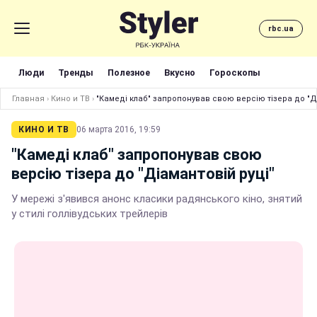
rbc.ua
Люди
Тренды
Полезное
Вкусно
Гороскопы
Главная
›
Кино и ТВ
›
"Камеді клаб" запропонував свою версію тізера до "Ді
КИНО И ТВ
06 марта 2016, 19:59
"Камеді клаб" запропонував свою
версію тізера до "Діамантовій руці"
У мережі з'явився анонс класики радянського кіно, знятий
у стилі голлівудських трейлерів