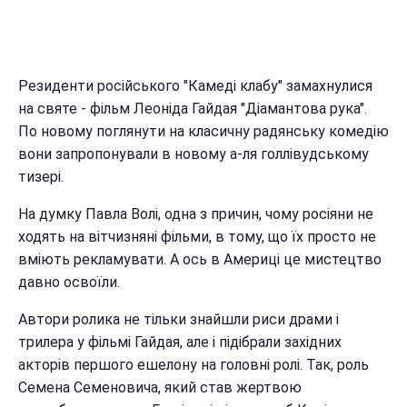
Резиденти російського "Камеді клабу" замахнулися
на святе - фільм Леоніда Гайдая "Діамантова рука".
По новому поглянути на класичну радянську комедію
вони запропонували в новому а-ля голлівудському
тизері.
На думку Павла Волі, одна з причин, чому росіяни не
ходять на вітчизняні фільми, в тому, що їх просто не
вміють рекламувати. А ось в Америці це мистецтво
давно освоїли.
Автори ролика не тільки знайшли риси драми і
трилера у фільмі Гайдая, але і підібрали західних
акторів першого ешелону на головні ролі. Так, роль
Семена Семеновича, який став жертвою