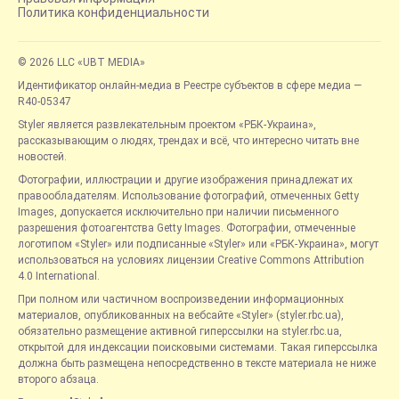
Политика конфиденциальности
© 2026 LLC «UBT MEDIA»
Идентификатор онлайн-медиа в Реестре субъектов в сфере медиа —
R40-05347
Styler является развлекательным проектом «РБК-Украина»,
рассказывающим о людях, трендах и всё, что интересно читать вне
новостей.
Фотографии, иллюстрации и другие изображения принадлежат их
правообладателям. Использование фотографий, отмеченных Getty
Images, допускается исключительно при наличии письменного
разрешения фотоагентства Getty Images. Фотографии, отмеченные
логотипом «Styler» или подписанные «Styler» или «РБК-Украина», могут
использоваться на условиях лицензии Creative Commons Attribution
4.0 International.
При полном или частичном воспроизведении информационных
материалов, опубликованных на вебсайте «Styler» (styler.rbc.ua),
обязательно размещение активной гиперссылки на styler.rbc.ua,
открытой для индексации поисковыми системами. Такая гиперссылка
должна быть размещена непосредственно в тексте материала не ниже
второго абзаца.