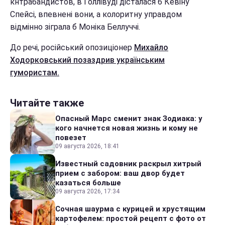
кнтрабандистов, в Голлівуді дісталася б Кевіну
Спейсі, впевнені вони, а колоритну управдом
відмінно зіграла б Моніка Беллуччі.
До речі, російський опозиціонер
Михайло
Ходорковський позаздрив українським
гумористам.
Читайте также
Опасный Марс сменит знак Зодиака: у
кого начнется новая жизнь и кому не
повезет
09 августа 2026, 18:41
Известный садовник раскрыл хитрый
прием с забором: ваш двор будет
казаться больше
09 августа 2026, 17:34
Сочная шаурма с курицей и хрустящим
картофелем: простой рецепт с фото от