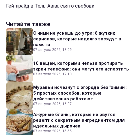
Гей-прайд в Тель-Авіві: свято свободи
Читайте также
С ними не уснешь до утра: 8 жутких
сериалов, которые надолго засядут в
памяти
07 августа 2026, 18:09
10 вещей, которыми нельзя протирать
экран телефона: они могут его испортить
07 августа 2026, 17:18
Муравьи исчезнут с огорода без "химии":
5 простых способов, которые
действительно работают
07 августа 2026, 16:37
Ажурные блины, которые не рвутся:
рецепт с секретным ингредиентом для
идеальных дырочек
07 августа 2026, 15:55