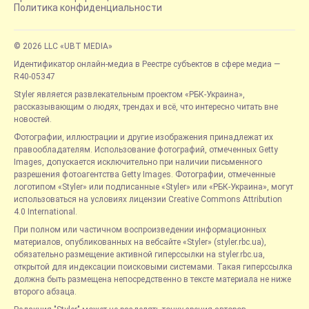
Политика конфиденциальности
© 2026 LLC «UBT MEDIA»
Идентификатор онлайн-медиа в Реестре субъектов в сфере медиа —
R40-05347
Styler является развлекательным проектом «РБК-Украина»,
рассказывающим о людях, трендах и всё, что интересно читать вне
новостей.
Фотографии, иллюстрации и другие изображения принадлежат их
правообладателям. Использование фотографий, отмеченных Getty
Images, допускается исключительно при наличии письменного
разрешения фотоагентства Getty Images. Фотографии, отмеченные
логотипом «Styler» или подписанные «Styler» или «РБК-Украина», могут
использоваться на условиях лицензии Creative Commons Attribution
4.0 International.
При полном или частичном воспроизведении информационных
материалов, опубликованных на вебсайте «Styler» (styler.rbc.ua),
обязательно размещение активной гиперссылки на styler.rbc.ua,
открытой для индексации поисковыми системами. Такая гиперссылка
должна быть размещена непосредственно в тексте материала не ниже
второго абзаца.