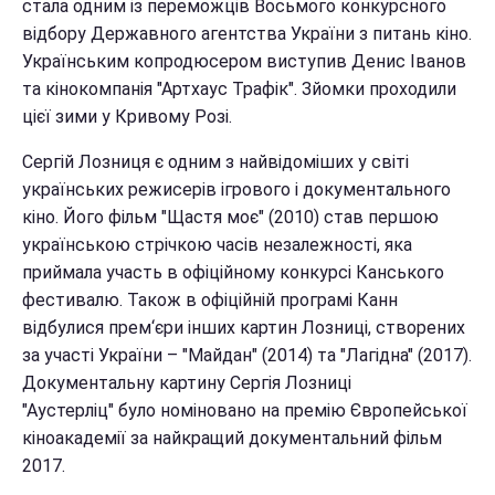
стала одним із переможців Восьмого конкурсного
відбору Державного агентства України з питань кіно.
Українським копродюсером виступив Денис Іванов
та кінокомпанія "Артхаус Трафік". Зйомки проходили
цієї зими у Кривому Розі.
Сергій Лозниця є одним з найвідоміших у світі
українських режисерів ігрового і документального
кіно. Його фільм "Щастя моє" (2010) став першою
українською стрічкою часів незалежності, яка
приймала участь в офіційному конкурсі Канського
фестивалю. Також в офіційній програмі Канн
відбулися прем‘єри інших картин Лозниці, створених
за участі України – "Майдан" (2014) та "Лагідна" (2017).
Документальну картину Сергія Лозниці
"Аустерліц" було номіновано на премію Європейської
кіноакадемії за найкращий документальний фільм
2017.