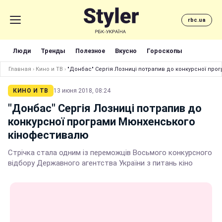
rbc.ua
Люди
Тренды
Полезное
Вкусно
Гороскопы
Главная
›
Кино и ТВ
›
"Донбас" Сергія Лозниці потрапив до конкурсної пр
КИНО И ТВ
13 июня 2018, 08:24
"Донбас" Сергія Лозниці потрапив до
конкурсної програми Мюнхенського
кінофестивалю
Стрічка стала одним із переможців Восьмого конкурсного
відбору Державного агентства України з питань кіно