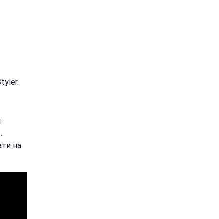
yler.
м
.
ати на