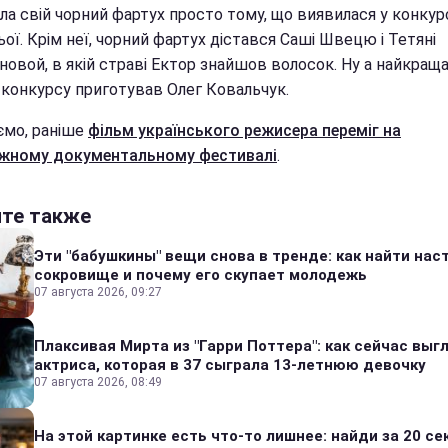
ла свій чорний фартух просто тому, що виявилася у конкур
ої. Крім неї, чорний фартух дістався Саші Швецю і Тетяні
новой, в якій страві Ектор знайшов волосок. Ну а найкращ
 конкурсу приготував Олег Ковальчук.
ємо, раніше
фільм українського режисера переміг на
жному документальному фестивалі
.
йте также
Эти "бабушкины" вещи снова в тренде: как найти на
сокровище и почему его скупает молодежь
07 августа 2026, 09:27
Плаксивая Мирта из "Гарри Поттера": как сейчас выг
актриса, которая в 37 сыграла 13-летнюю девочку
07 августа 2026, 08:49
На этой картинке есть что-то лишнее: найди за 20 се