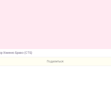
ор Хіменес Браво (СТБ)
Поделиться: