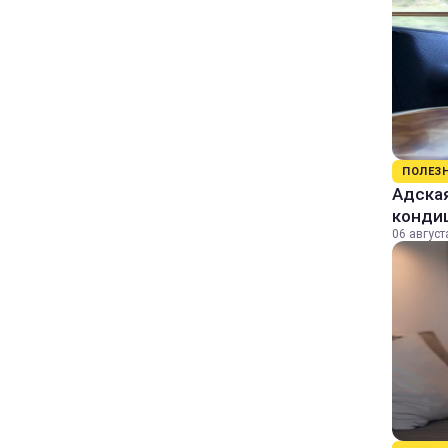
ПОЛЕЗ
Адская
конди
06 август