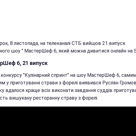
рок, 8 листопада, на телеканалі СТБ вийшов 21 випуск
ного шоу " МастерШеф 6, який можна дивитися онлайн на St
рШеф 6, 21 випуск
с конкурсу "Кулінарний спринт" на шоу МастерШеф 6, сами
м у приготуванні страви з форелі виявився Руслан Громов
ку вдалося краще всіх виконати завдання суддів приготув
сть вишукану ресторанну страву з форелі.