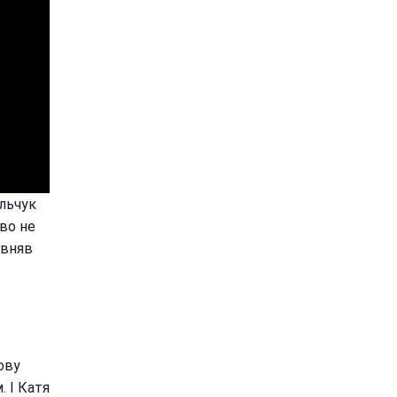
альчук
во не
івняв
ову
. І Катя