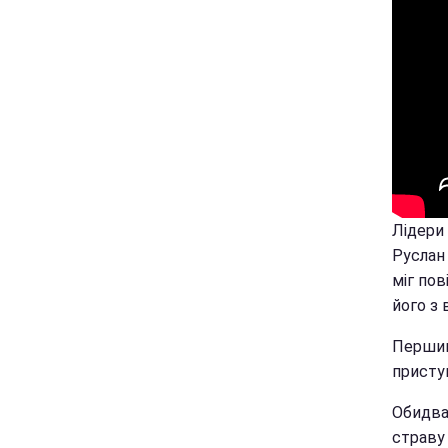
Лідери
Руслан
міг пов
його з
Першим
присту
Обидва 
страву 