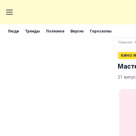
Люди
Тренды
Полезное
Вкусно
Гороскопы
Главная
›
КИНО И
Масте
21 випу