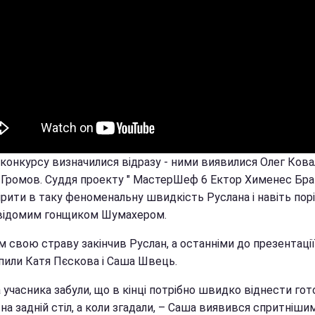
 конкурсу визначилися відразу - ними виявилися Олег Ков
 Громов. Суддя проекту " МастерШеф 6 Ектор Хименес Бра
ірити в таку феноменальну швидкість Руслана і навіть пор
 відомим гонщиком Шумахером.
 свою страву закінчив Руслан, а останніми до презентації
пили Катя Пєскова і Саша Швець.
учасника забули, що в кінці потрібно швидко віднести гот
на задній стіл, а коли згадали, – Саша виявився спритнішим