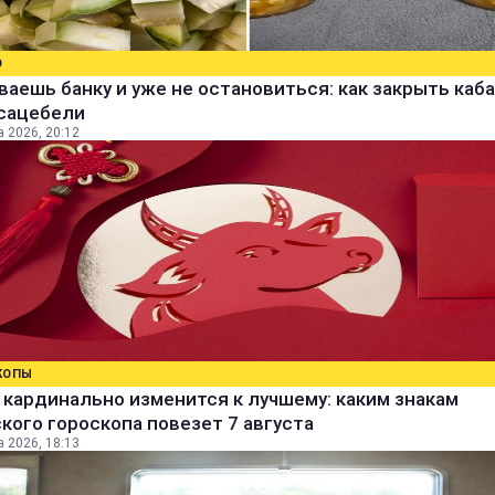
О
аешь банку и уже не остановиться: как закрыть каба
 сацебели
а 2026, 20:12
КОПЫ
кардинально изменится к лучшему: каким знакам
кого гороскопа повезет 7 августа
а 2026, 18:13