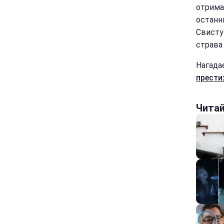
отрима
останнь
Свисту
страва
Нагада
прести
Чита