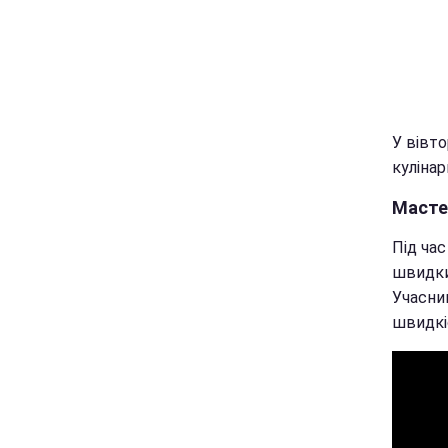
У вівто
кулінар
Масте
Під ча
швидки
Учасни
швидкі