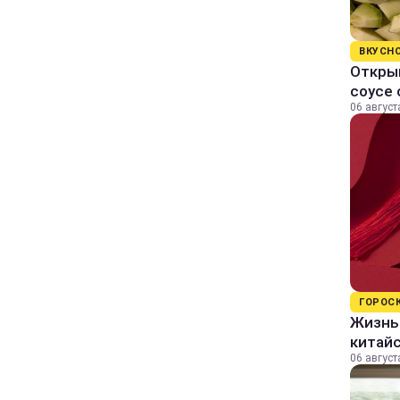
ВКУСН
Открыв
соусе
06 август
ГОРОС
Жизнь 
китайс
06 август