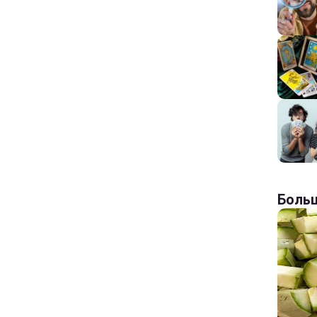
Больш