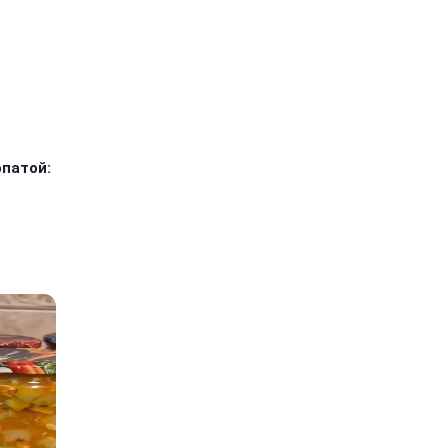
опатой: