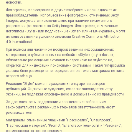
новостей.
Фотографии, иллюстрации и другие изображения принадлежат их
правообладателям. Использование фотографий, отмеченных Getty
Images, допускается исключительно при наличии письменного
разрешения фотоагентства Getty Images. Фотографии, отмеченные
логотипом «Styler» или подписанные «Styler» или «РБК-Украина», могут
использоваться на условиях лицензии Creative Commons Attribution
4.0 International.
При полном или частичном воспроизведении информационных
материалов, опубликованных на вебсайте «Styler» (styler.rbc.ua),
обязательно размещение активной гиперссылки на styler.rbc.ua,
открытой для индексации поисковыми системами. Такая гиперссылка
должна быть размещена непосредственно в тексте материала не ниже
второго абзаца.
Редакция "Styler" может не разделять точку зрения авторов
публикаций. Оценочные суждения, согласно законодательству
Украины, не подлежат опровержению и доказыванию их правдивости.
За достоверность, содержание и соответствие требованиям
законодательства рекламных материалов ответственность несет
рекламодатель.
Материалы, отмеченные плашками "Пресс-релиз", "Спецпроект",
"Партнерский материал", "Promo", "Благотворительность" и "Резонанс",
размещаются на правах рекламы.