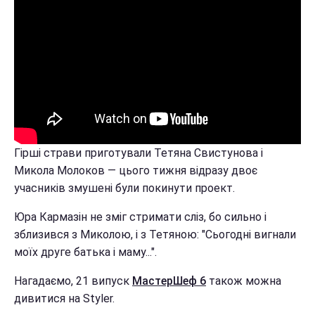
Гірші страви приготували Тетяна Свистунова і
Микола Молоков — цього тижня відразу двоє
учасників змушені були покинути проект.
Юра Кармазін не зміг стримати сліз, бо сильно і
зблизився з Миколою, і з Тетяною: "Сьогодні вигнали
моїх друге батька і маму...".
Нагадаємо, 21 випуск
МастерШеф 6
також можна
дивитися на Styler.