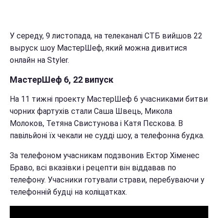
У середу, 9 листопада, на телеканалі СТБ вийшов 22
выруск шоу МастерШеф, який можна дивитися
онлайн на Styler.
МастерШеф 6, 22 випуск
На 11 тижні проекту МастерШеф 6 учасниками битви
чорних фартухів стали Саша Швець, Микола
Молоков, Тетяна Свистунова і Катя Пєскова. В
павільйоні їх чекали не судді шоу, а телефонна будка.
За телефоном учасникам подзвонив Ектор Хіменес
Браво, всі вказівки і рецепти він віддавав по
телефону. Учасники готували страви, перебуваючи у
телефонній будці на коліщатках.