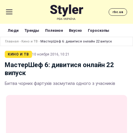
rbc.ua
Люди
Тренды
Полезное
Вкусно
Гороскопы
Главная
›
Кино и ТВ
›
МастерШеф 6: дивитися онлайн 22 випуск
КИНО И ТВ
10 ноября 2016, 10:21
МастерШеф 6: дивитися онлайн 22
випуск
Битва чорних фартухів засмутила одного з учасників