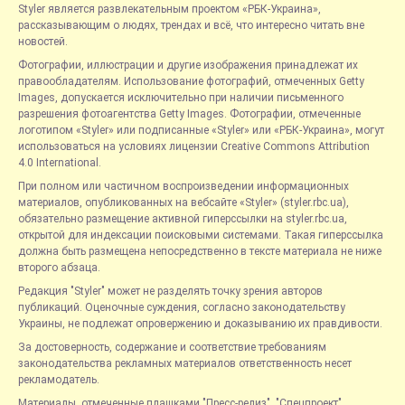
Styler является развлекательным проектом «РБК-Украина»,
рассказывающим о людях, трендах и всё, что интересно читать вне
новостей.
Фотографии, иллюстрации и другие изображения принадлежат их
правообладателям. Использование фотографий, отмеченных Getty
Images, допускается исключительно при наличии письменного
разрешения фотоагентства Getty Images. Фотографии, отмеченные
логотипом «Styler» или подписанные «Styler» или «РБК-Украина», могут
использоваться на условиях лицензии Creative Commons Attribution
4.0 International.
При полном или частичном воспроизведении информационных
материалов, опубликованных на вебсайте «Styler» (styler.rbc.ua),
обязательно размещение активной гиперссылки на styler.rbc.ua,
открытой для индексации поисковыми системами. Такая гиперссылка
должна быть размещена непосредственно в тексте материала не ниже
второго абзаца.
Редакция "Styler" может не разделять точку зрения авторов
публикаций. Оценочные суждения, согласно законодательству
Украины, не подлежат опровержению и доказыванию их правдивости.
За достоверность, содержание и соответствие требованиям
законодательства рекламных материалов ответственность несет
рекламодатель.
Материалы, отмеченные плашками "Пресс-релиз", "Спецпроект",