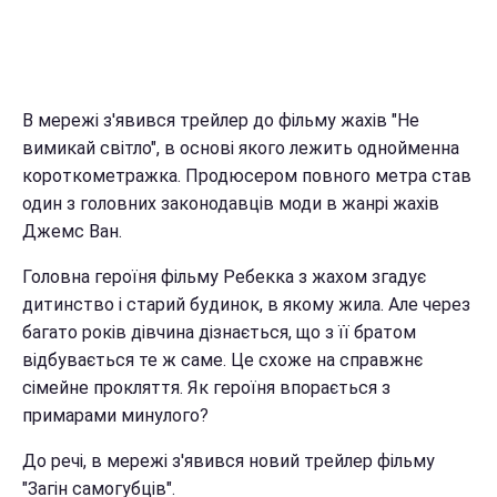
В мережі з'явився трейлер до фільму жахів "Не
вимикай світло", в основі якого лежить однойменна
короткометражка. Продюсером повного метра став
один з головних законодавців моди в жанрі жахів
Джемс Ван.
Головна героїня фільму Ребекка з жахом згадує
дитинство і старий будинок, в якому жила. Але через
багато років дівчина дізнається, що з її братом
відбувається те ж саме. Це схоже на справжнє
сімейне прокляття. Як героїня впорається з
примарами минулого?
До речі, в мережі з'явився новий трейлер фільму
"Загін самогубців".