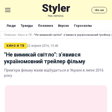
rbc.ua
Люди
Тренды
Полезное
Вкусно
Гороскопы
Главная
›
Кино и ТВ
›
"Не вимикай світло": з'явився україномовний трейлер 
КИНО И ТВ
22 апреля 2016, 15:40
"Не вимикай світло": з'явився
україномовний трейлер фільму
Прем'єра фільму жахів відбудеться в Україні в липні 2016
року