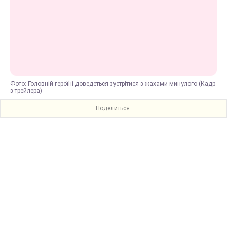
Фото: Головній героїні доведеться зустрітися з жахами минулого (Кадр
з трейлера)
Поделиться: