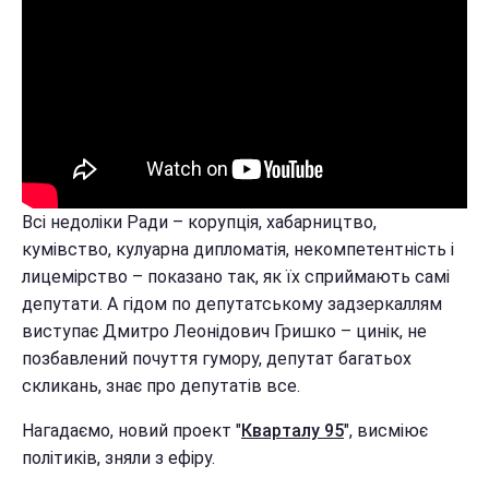
Всі недоліки Ради – корупція, хабарництво,
кумівство, кулуарна дипломатія, некомпетентність і
лицемірство – показано так, як їх сприймають самі
депутати. А гідом по депутатському задзеркаллям
виступає Дмитро Леонідович Гришко – цинік, не
позбавлений почуття гумору, депутат багатьох
скликань, знає про депутатів все.
Нагадаємо, новий проект "
Кварталу 95
", висміює
політиків, зняли з ефіру.