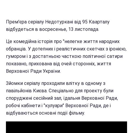
Прем'єра серіалу Недотуркані від 95 Кварталу
відбудеться в восресенье, 13 листопада.
Це комедійна історія про "нелегке життя народних
обранців. У дотепних і реалістичних скетчах з іронією,
гумором і з достатньою часткою політичної сатири
показано, прихована від очей сторонніх, життя
Верховної Ради України.
Зйомки серіалу проходили влітку в одному з
павільйонів Києва. Спеціально для проекту були
споруджені сесійний зал, їдальня Верховної Ради,
робочі кабінети і "кулуари" Верховної Ради, де і
відбуваються основні події фільму.