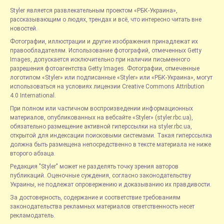
Styler является развлекательным проектом «РБК-Украина»,
рассказывающим о людях, трендах и всё, что интересно читать вне
новостей.
Фотографии, иллюстрации и другие изображения принадлежат их
правообладателям. Использование фотографий, отмеченных Getty
Images, допускается исключительно при наличии письменного
разрешения фотоагентства Getty Images. Фотографии, отмеченные
логотипом «Styler» или подписанные «Styler» или «РБК-Украина», могут
использоваться на условиях лицензии Creative Commons Attribution
4.0 International.
При полном или частичном воспроизведении информационных
материалов, опубликованных на вебсайте «Styler» (styler.rbc.ua),
обязательно размещение активной гиперссылки на styler.rbc.ua,
открытой для индексации поисковыми системами. Такая гиперссылка
должна быть размещена непосредственно в тексте материала не ниже
второго абзаца.
Редакция "Styler" может не разделять точку зрения авторов
публикаций. Оценочные суждения, согласно законодательству
Украины, не подлежат опровержению и доказыванию их правдивости.
За достоверность, содержание и соответствие требованиям
законодательства рекламных материалов ответственность несет
рекламодатель.