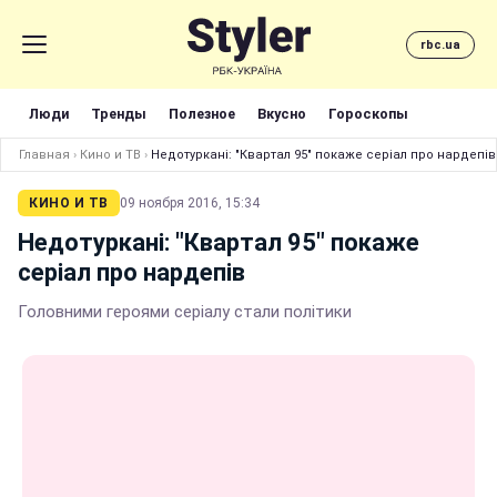
rbc.ua
Люди
Тренды
Полезное
Вкусно
Гороскопы
Главная
›
Кино и ТВ
›
Недотуркані: "Квартал 95" покаже серіал про нардепів
КИНО И ТВ
09 ноября 2016, 15:34
Недотуркані: "Квартал 95" покаже
серіал про нардепів
Головними героями серіалу стали політики