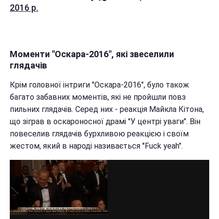
2016 р.
Моменти "Оскара-2016", які звеселили
глядачів
Крім головної інтриги "Оскара-2016", було також
багато забавних моментів, які не пройшли повз
пильних глядачів.
Серед них - реакція Майкла Кітона,
що зіграв в оскароносної драмі "У центрі уваги". Він
повеселив глядачів бурхливою реакцією і своїм
жестом, який в народі називається "Fuck yeah".