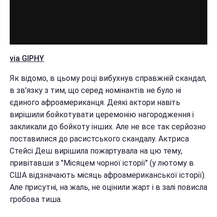
via GIPHY
Як відомо, в цьому році вибухнув справжній скандал,
в зв'язку з тим, що серед номінантів не було ні
єдиного афроамериканця. Деякі актори навіть
вирішили бойкотувати церемонію нагородження і
закликали до бойкоту інших. Але не все так серйозно
поставилися до расистського скандалу. Актриса
Стейсі Деш вирішила пожартувала на цю тему,
привітавши з "Місяцем чорної історії" (у лютому в
США відзначають місяць афроамериканської історії).
Але присутні, на жаль, не оцінили жарт і в залі повисла
гробова тиша.