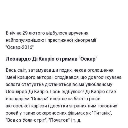
В ніч на 29 лютого відбулося вручення
найпопулярнішою і престижної кінопремії
"Оскар-2016".
Леонардо Ді Капріо отримав "Оскар"
Весь світ, затамувавши подих, чекав оголошення
імені кращого актора і сподівався, що довгоочікувана
золота статуетка дістанеться всіма улюбленому
Леонардо Ді Капріо. І ось відбулося! Ді Капріо став
володарем "Оскара" вперше за багато років
акторської кар'єри і десятки зіграних ним головних
ролей у таких оскароносних фільмах як "Титанік",
"Вовк з Уолл-стріт", "Початок" і т. д.