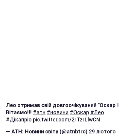
Лео отримав свій довгоочікуваний "Оскар"!
Вітаємо!!!
#атн
#новини
#Оскар
#Лео
#Дікапріо
pic.twitter.com/2rTzrLlwCN
— АТН: Новини світу (@atnbtrc)
29 лютого