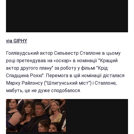
via GIPHY
Голлівудський актор Сильвестр Сталлоне в цьому
році претендував на «оскар» в номінації "Кращий
актор другого плану" за роботу у фільмі "Крід:
Спадщина Роккі". Перемога в цій номінації дісталася
Марку Райлэнсу ("Шпигунський міст") і Сталлоне,
мабуть, це не дуже сподобалося.