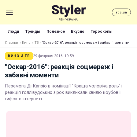
rbc.ua
Люди
Тренды
Полезное
Вкусно
Гороскопы
Главная
›
Кино и ТВ
›
"Оскар-2016": реакція соцмереж і забавні моменти
КИНО И ТВ
29 февраля 2016, 19:59
"Оскар-2016": реакція соцмереж і
забавні моменти
Перемога Ді Капріо в номінації "Краща чоловіча роль" і
реакція голлівудських зірок викликали хвилю коубов і
гифок в інтернеті