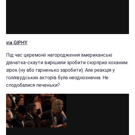
via GIPHY
Під час церемонії нагородження американські
дівчатка-скаути вирішили зробити сюрприз коханим
зірок (ну або гарненько заробити). Але реакція у
голлівудських акторів була неоднозначна. Не
сподобалися печеньки?