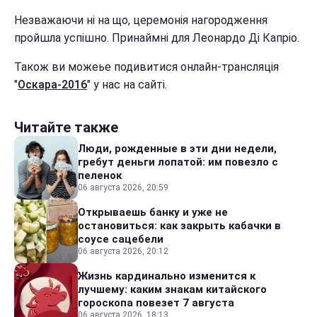
Незважаючи ні на що, церемонія нагородження
пройшла успішно. Принаймні для Леонардо Ді Капріо.
Також ви можеье подивитися онлайн-трансляція
"
Оскара-2016
" у нас на сайті.
Читайте также
Люди, рожденные в эти дни недели,
гребут деньги лопатой: им повезло с
пеленок
06 августа 2026, 20:59
Открываешь банку и уже не
остановиться: как закрыть кабачки в
соусе сацебели
06 августа 2026, 20:12
Жизнь кардинально изменится к
лучшему: каким знакам китайского
гороскопа повезет 7 августа
06 августа 2026, 18:13