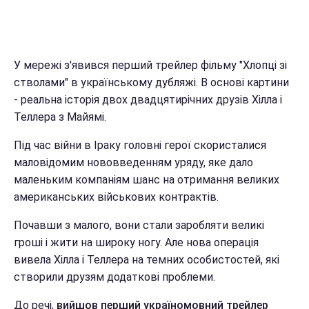
У мережі з'явився перший трейлер фільму "Хлопці зі
стволами" в українському дубляжі. В основі картини
- реальна історія двох двадцятирічних друзів Хілла і
Теллера з Майямі.
Під час війни в Іраку головні герої скористалися
маловідомим нововведенням уряду, яке дало
маленьким компаніям шанс на отримання великих
американських військових контрактів.
Почавши з малого, вони стали заробляти великі
гроші і жити на широку ногу. Але нова операція
вивела Хілла і Теллера на темних особистостей, які
створили друзям додаткові проблеми.
До речі,
вийшов перший україномовний трейлер