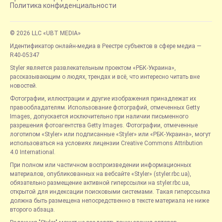
Политика конфиденциальности
© 2026 LLC «UBT MEDIA»
Идентификатор онлайн-медиа в Реестре субъектов в сфере медиа —
R40-05347
Styler является развлекательным проектом «РБК-Украина»,
рассказывающим о людях, трендах и всё, что интересно читать вне
новостей.
Фотографии, иллюстрации и другие изображения принадлежат их
правообладателям. Использование фотографий, отмеченных Getty
Images, допускается исключительно при наличии письменного
разрешения фотоагентства Getty Images. Фотографии, отмеченные
логотипом «Styler» или подписанные «Styler» или «РБК-Украина», могут
использоваться на условиях лицензии Creative Commons Attribution
4.0 International.
При полном или частичном воспроизведении информационных
материалов, опубликованных на вебсайте «Styler» (styler.rbc.ua),
обязательно размещение активной гиперссылки на styler.rbc.ua,
открытой для индексации поисковыми системами. Такая гиперссылка
должна быть размещена непосредственно в тексте материала не ниже
второго абзаца.