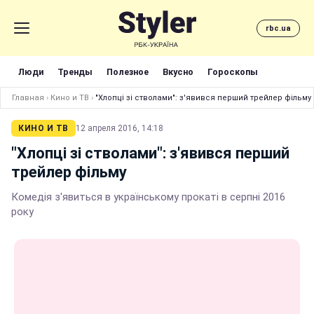
rbc.ua
Люди
Тренды
Полезное
Вкусно
Гороскопы
Главная
›
Кино и ТВ
›
"Хлопці зі стволами": з'явився перший трейлер фільму
КИНО И ТВ
12 апреля 2016, 14:18
"Хлопці зі стволами": з'явився перший
трейлер фільму
Комедія з'явиться в українському прокаті в серпні 2016
року