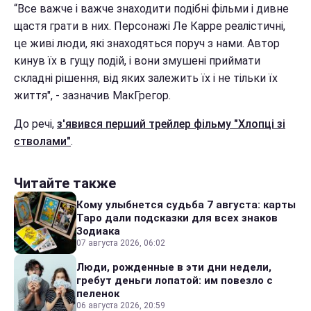
“Все важче і важче знаходити подібні фільми і дивне
щастя грати в них. Персонажі Ле Карре реалістичні,
це живі люди, які знаходяться поруч з нами. Автор
кинув їх в гущу подій, і вони змушені приймати
складні рішення, від яких залежить їх і не тільки їх
життя", - зазначив МакГрегор.
До речі,
з'явився перший трейлер фільму "Хлопці зі
стволами"
.
Читайте также
Кому улыбнется судьба 7 августа: карты
Таро дали подсказки для всех знаков
Зодиака
07 августа 2026, 06:02
Люди, рожденные в эти дни недели,
гребут деньги лопатой: им повезло с
пеленок
06 августа 2026, 20:59