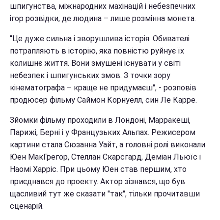
шпигунства, міжнародних махінацій і небезпечних
ігор розвідки, де людина – лише розмінна монета.
“Це дуже сильна і зворушлива історія. Обивателі
потрапляють в історію, яка повністю руйнує їх
колишнє життя. Вони змушені існувати у світі
небезпек і шпигунських змов. З точки зору
кінематографа – краще не придумаєш", - розповів
продюсер фільму Саймон Корнуелл, син Ле Карре.
Зйомки фільму проходили в Лондоні, Марракеші,
Парижі, Берні і у Французьких Альпах. Режисером
картини стала Сюзанна Уайт, а головні ролі виконали
Юен МакГрегор, Стеллан Скарсгард, Деміан Льюїс і
Наомі Харріс. При цьому Юен став першим, хто
приєднався до проекту. Актор зізнався, що був
щасливий тут же сказати "так", тільки прочитавши
сценарій.