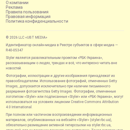
О компании
Реклама
Правила пользования
Правовая информация
Политика конфиденциальности
© 2026 LLC «UBT MEDIA»
Идентификатор онлайн-медиа в Реестре субъектов в сфере медиа —
R40-05347
Styler является развлекательным проектом «РБК-Украина»,
рассказывающим о людях, трендах и всё, что интересно читать вне
новостей.
Фотографии, иллюстрации и другие изображения принадлежат их
правообладателям. Использование фотографий, отмеченных Getty
Images, допускается исключительно при наличии письменного
разрешения фотоагентства Getty Images. Фотографии, отмеченные
логотипом «Styler» или подписанные «Styler» или «РБК-Украина», могут
использоваться на условиях лицензии Creative Commons Attribution
4.0 International.
При полном или частичном воспроизведении информационных
материалов, опубликованных на вебсайте «Styler» (styler.rbc.ua),
обязательно размещение активной гиперссылки на styler.rbc.ua,