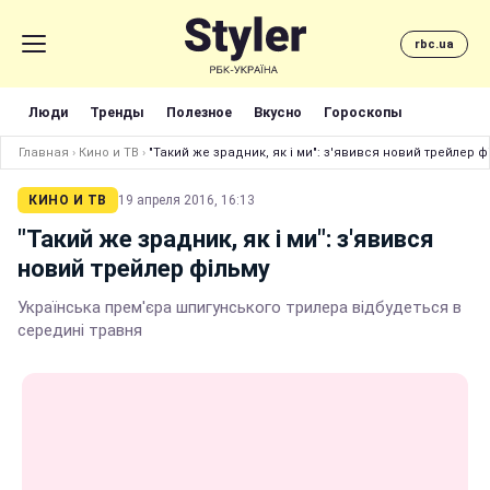
rbc.ua
Люди
Тренды
Полезное
Вкусно
Гороскопы
Главная
›
Кино и ТВ
›
"Такий же зрадник, як і ми": з'явився новий трейлер ф
КИНО И ТВ
19 апреля 2016, 16:13
"Такий же зрадник, як і ми": з'явився
новий трейлер фільму
Українська прем'єра шпигунського трилера відбудеться в
середині травня