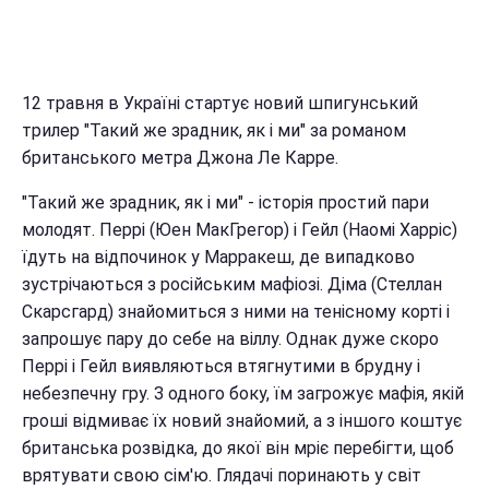
12 травня в Україні стартує новий шпигунський
трилер "Такий же зрадник, як і ми" за романом
британського метра Джона Ле Карре.
"Такий же зрадник, як і ми" - історія простий пари
молодят. Перрі (Юен МакГрегор) і Гейл (Наомі Харріс)
їдуть на відпочинок у Марракеш, де випадково
зустрічаються з російським мафіозі. Діма (Стеллан
Скарсгард) знайомиться з ними на тенісному корті і
запрошує пару до себе на віллу. Однак дуже скоро
Перрі і Гейл виявляються втягнутими в брудну і
небезпечну гру. З одного боку, їм загрожує мафія, якій
гроші відмиває їх новий знайомий, а з іншого коштує
британська розвідка, до якої він мріє перебігти, щоб
врятувати свою сім'ю. Глядачі поринають у світ