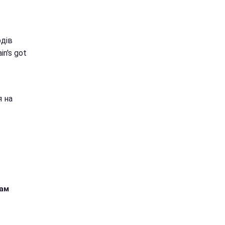
рдів
in's got
 на
кам