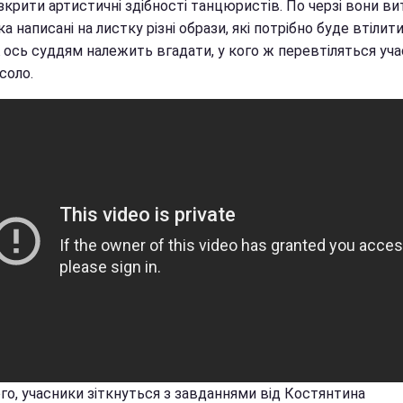
крити артистичні здібності танцюристів. По черзі вони ви
а написані на листку різні образи, які потрібно буде втілити
А ось суддям належить вгадати, у кого ж перевтіляться уч
 соло.
го, учасники зіткнуться з завданнями від Костянтина