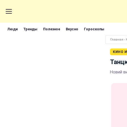
Люди
Тренды
Полезное
Вкусно
Гороскопы
Главная
›
КИНО И
Танцю
Новий в