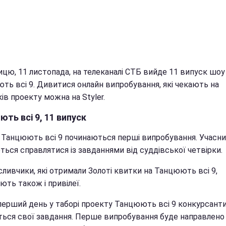
ицю, 11 листопада, на телеканалі СТБ вийде 11 випуск шоу
ть всі 9. Дивитися онлайн випробування, які чекають на
ів проекту можна на Styler.
ть всі 9, 11 випуск
 Танцюють всі 9 починаються перші випробування. Учасн
ться справлятися із завданнями від суддівської четвірки.
ливчики, які отримали Золоті квитки на Танцюють всі 9,
ть також і привілеї.
перший день у таборі проекту Танцюють всі 9 конкурсант
ться свої завдання. Перше випробування буде направлено 