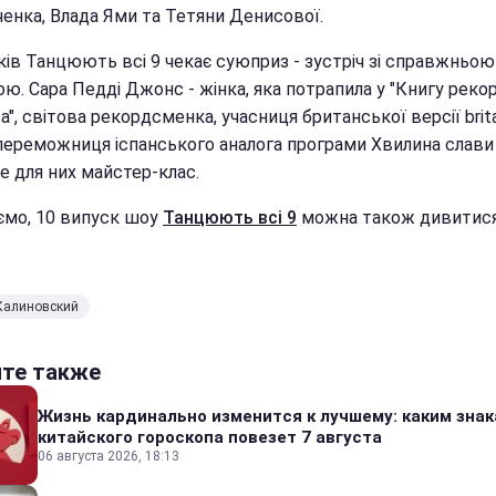
ченка, Влада Ями та Тетяни Денисової.
ків Танцюють всі 9 чекає суюприз - зустріч зі справжньою
ю. Сара Педді Джонс - жінка, яка потрапила у "Книгу реко
а", світова рекордсменка, учасниця британської версії brita
, переможниця іспанського аналога програми Хвилина слави
е для них майстер-клас.
ємо, 10 випуск шоу
Танцюють всі 9
можна також дивитися
Калиновский
йте также
Жизнь кардинально изменится к лучшему: каким зна
китайского гороскопа повезет 7 августа
06 августа 2026, 18:13