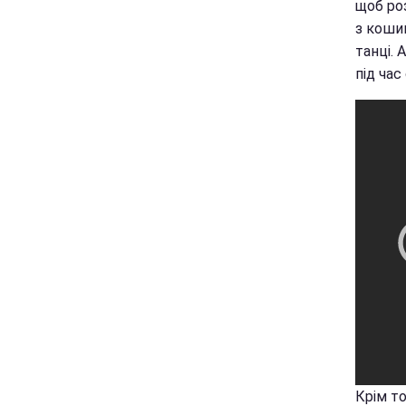
щоб роз
з кошик
танці. 
під час
Крім то