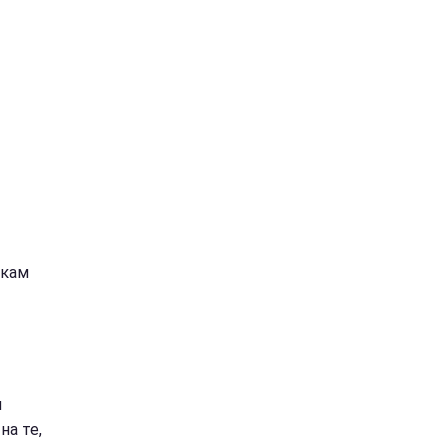
икам
и
на те,