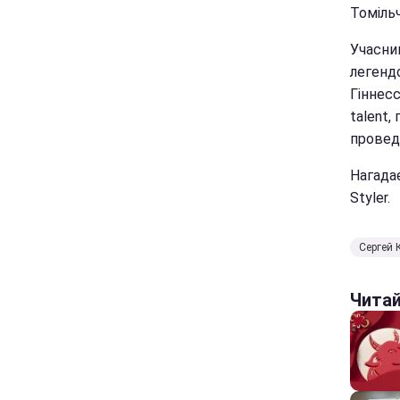
Томіль
Учасни
легендо
Гіннесс
talent
провед
Нагада
Styler.
Сергей 
Чита