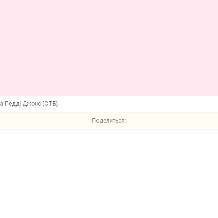
ра Педді Джонс (СТБ)
Поделиться: