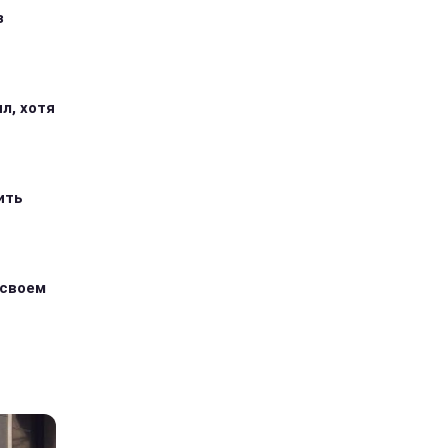
з
л, хотя
ить
 своем