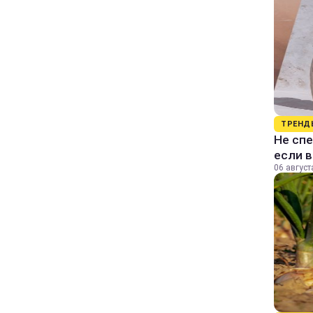
ТРЕНД
Не спе
если 
06 август