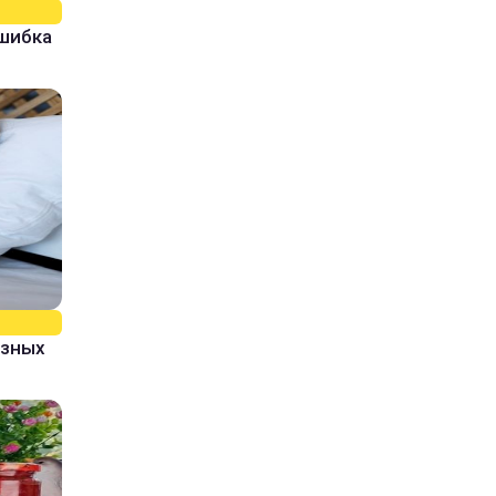
ошибка
азных