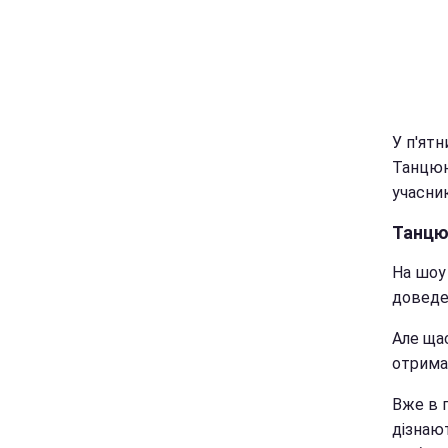
У п'ятн
Танцюю
учасник
Танцюю
На шоу
доведе
Але щас
отримаю
Вже в 
дізнаю