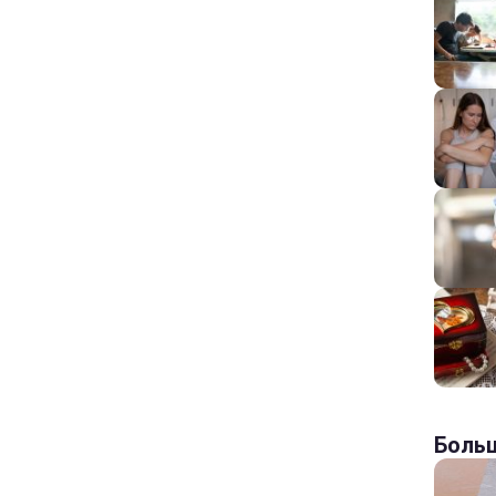
Больш