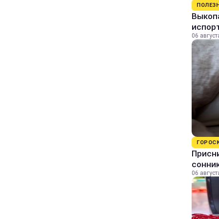
ПОЛЕЗ
Выкопа
испор
06 август
ГОРОС
Присни
сонни
06 август