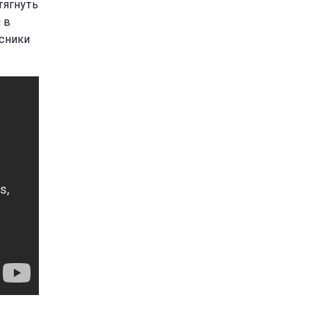
тягнуть
 в
асники