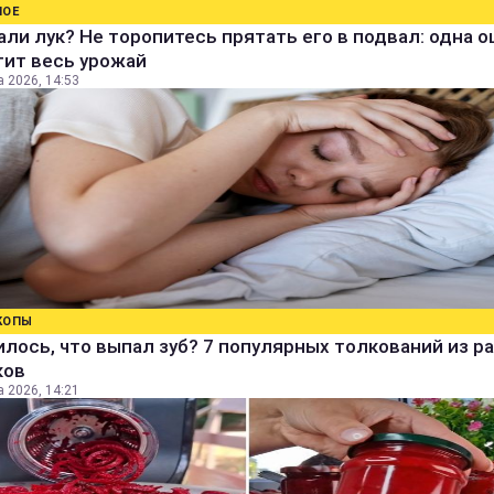
НОЕ
ли лук? Не торопитесь прятать его в подвал: одна 
тит весь урожай
а 2026, 14:53
КОПЫ
лось, что выпал зуб? 7 популярных толкований из р
ков
а 2026, 14:21