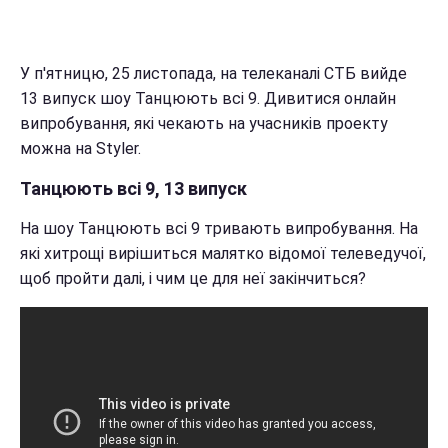
У п'ятницю, 25 листопада, на телеканалі СТБ вийде
13 випуск шоу Танцюють всі 9. Дивитися онлайн
випробування, які чекають на учасників проекту
можна на Styler.
Танцюють всі 9, 13 випуск
На шоу Танцюють всі 9 тривають випробування. На
які хитрощі вирішиться малятко відомої телеведучої,
щоб пройти далі, і чим це для неї закінчиться?