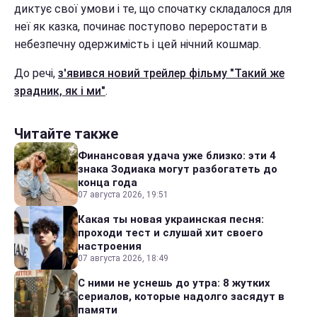
диктує свої умови і те, що спочатку складалося для
неї як казка, починає поступово переростати в
небезпечну одержимість і цей нічний кошмар.
До речі,
з'явився новий трейлер фільму "Такий же
зрадник, як і ми"
.
Читайте также
Финансовая удача уже близко: эти 4
знака Зодиака могут разбогатеть до
конца года
07 августа 2026, 19:51
Какая ты новая украинская песня:
проходи тест и слушай хит своего
настроения
07 августа 2026, 18:49
С ними не уснешь до утра: 8 жутких
сериалов, которые надолго засядут в
памяти