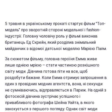
5 травня в українському прокаті стартує фільм "Топ-
модель" про зворотній стороні модельної і fashion-
індустрії. Головну чоловічу роль у фільмі виконав
британець Ед Скрейн, який розділив знімальний
майданчик з відомої датської моделлю Марією Палм.
За сюжетом фільму, головна героїня Емма живе
лише однією мрією – стати частиною розкішного
світу моди. Дівчина готова піти на все, щоб
роздобути бажане. Коли Емма отримує запрошення в
один з провідних модних агентств, вона, ні секунди
не сумніваючись, відправляється в Париж. На одній з
фотосесій дівчина зустрічає успішного і
привабливого фотографа Шейна Уайта, в якого
закохується з першого погляду. Однак світ моди