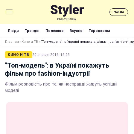
rbc.ua
Люди
Тренды
Полезное
Вкусно
Гороскопы
Главная
›
Кино и ТВ
›
"Топ-модель": в Україні покажуть фільм про fashion-інду
КИНО И ТВ
20 апреля 2016, 15:25
"Топ-модель": в Україні покажуть
фільм про fashion-індустрії
Фільм розповість про те, як насправді живуть успішні
моделі