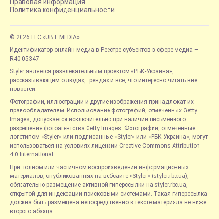
Правовая информация
Политика конфиденциальности
© 2026 LLC «UBT MEDIA»
Идентификатор онлайн-медиа в Реестре субъектов в сфере медиа —
R40-05347
Styler является развлекательным проектом «РБК-Украина»,
рассказывающим о людях, трендах и всё, что интересно читать вне
новостей.
Фотографии, иллюстрации и другие изображения принадлежат их
правообладателям. Использование фотографий, отмеченных Getty
Images, допускается исключительно при наличии письменного
разрешения фотоагентства Getty Images. Фотографии, отмеченные
логотипом «Styler» или подписанные «Styler» или «РБК-Украина», могут
использоваться на условиях лицензии Creative Commons Attribution
4.0 International.
При полном или частичном воспроизведении информационных
материалов, опубликованных на вебсайте «Styler» (styler.rbc.ua),
обязательно размещение активной гиперссылки на styler.rbc.ua,
открытой для индексации поисковыми системами. Такая гиперссылка
должна быть размещена непосредственно в тексте материала не ниже
второго абзаца.