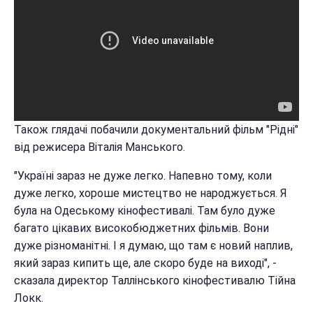
Також глядачі побачили документальний фільм "Рідні"
від режисера Віталія Манського.
"Україні зараз не дуже легко. Напевно тому, коли
дуже легко, хороше мистецтво не народжується. Я
була на Одеському кінофестивалі. Там було дуже
багато цікавих високобюджетних фільмів. Вони
дуже різноманітні. І я думаю, що там є новий наплив,
який зараз кипить ще, але скоро буде на виході", -
сказала директор Таллінського кінофестивалю Тійна
Локк.