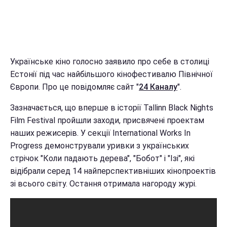
Українське кіно голосно заявило про себе в столиці
Естонії під час найбільшого кінофестивалю Північної
Європи. Про це повідомляє сайт "
24 Каналу
".
Зазначається, що вперше в історії Tallinn Black Nights
Film Festival пройшли заходи, присвячені проектам
наших режисерів. У секції International Works In
Progress демонстрували уривки з українських
стрічок "Коли падають дерева", "Бобот" і "Ізі", які
відібрали серед 14 найперспективніших кінопроектів
зі всього світу. Остання отримала нагороду журі.