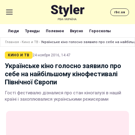
rbc.ua
Люди
Тренды
Полезное
Вкусно
Гороскопы
Главная
›
Кино и ТВ
›
Українське кіно голосно заявило про себе на найбіль
КИНО И ТВ
24 ноября 2016, 14:47
Українське кіно голосно заявило про
себе на найбільшому кінофестивалі
Північної Європи
Гості фестивалю дізналися про стан кіногалузі в нашій
країні і захоплювалися українськими режисерами