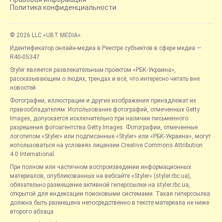
Политика конфиденциальности
© 2026 LLC «UBT MEDIA»
Идентификатор онлайн-медиа в Реестре субъектов в сфере медиа —
R40-05347
Styler является развлекательным проектом «РБК-Украина»,
рассказывающим о людях, трендах и всё, что интересно читать вне
новостей.
Фотографии, иллюстрации и другие изображения принадлежат их
правообладателям. Использование фотографий, отмеченных Getty
Images, допускается исключительно при наличии письменного
разрешения фотоагентства Getty Images. Фотографии, отмеченные
логотипом «Styler» или подписанные «Styler» или «РБК-Украина», могут
использоваться на условиях лицензии Creative Commons Attribution
4.0 International.
При полном или частичном воспроизведении информационных
материалов, опубликованных на вебсайте «Styler» (styler.rbc.ua),
обязательно размещение активной гиперссылки на styler.rbc.ua,
открытой для индексации поисковыми системами. Такая гиперссылка
должна быть размещена непосредственно в тексте материала не ниже
второго абзаца.