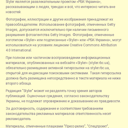
Styler является развлекательным проектом «РБК-Украина»,
рассказывающим о людях, трендах и всё, что интересно читать вне
новостей.
Фотографии, иллюстрации и другие изображения принадлежат их
правообладателям. Использование фотографий, отмеченных Getty
Images, допускается исключительно при наличии письменного
разрешения фотоагентства Getty Images. Фотографии, отмеченные
логотипом «Styler» или подписанные «Styler» или «РБК-Украина», могут
использоваться на условиях лицензии Creative Commons Attribution
4.0 International.
При полном или частичном воспроизведении информационных
материалов, опубликованных на вебсайте «Styler» (styler.rbc.ua),
обязательно размещение активной гиперссылки на styler.rbc.ua,
открытой для индексации поисковыми системами. Такая гиперссылка
должна быть размещена непосредственно в тексте материала не ниже
второго абзаца.
Редакция "Styler" может не разделять точку зрения авторов
публикаций. Оценочные суждения, согласно законодательству
Украины, не подлежат опровержению и доказыванию их правдивости.
За достоверность, содержание и соответствие требованиям
законодательства рекламных материалов ответственность несет
рекламодатель.
Материалы, отмеченные плашками "Пресс-релиз", "Спецпроект",