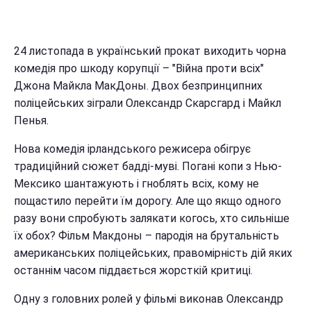
24 листопада в український прокат виходить чорна
комедія про шкоду корупції – "Війна проти всіх"
Джона Майкла МакДоны. Двох безпринципних
поліцейських зіграли Олександр Скарсгард і Майкл
Пенья.
Нова комедія ірландського режисера обігрує
традиційний сюжет бадді-муві. Погані копи з Нью-
Мексико шантажують і гноблять всіх, кому не
пощастило перейти їм дорогу. Але що якщо одного
разу вони спробують залякати когось, хто сильніше
їх обох? Фільм Макдоны – пародія на брутальність
американських поліцейських, правомірність дій яких
останнім часом піддається жорсткій критиці.
Одну з головних ролей у фільмі виконав Олександр