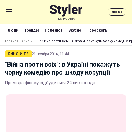
rbc.ua
Люди
Тренды
Полезное
Вкусно
Гороскопы
Главная
›
Кино и ТВ
›
"Війна проти всіх": в Україні покажуть чорну комедію п
КИНО И ТВ
21 ноября 2016, 11:44
"Війна проти всіх": в Україні покажуть
чорну комедію про шкоду корупції
Прем'єра фільму відбудеться 24 листопада