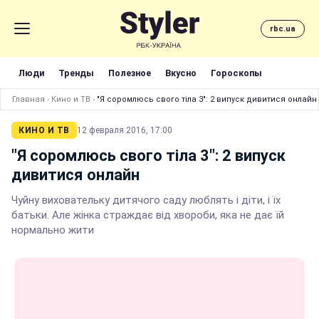
rbc.ua
Люди
Тренды
Полезное
Вкусно
Гороскопы
Главная
›
Кино и ТВ
›
"Я соромлюсь свого тіла 3": 2 випуск дивитися онлайн
КИНО И ТВ
12 февраля 2016, 17:00
"Я соромлюсь свого тіла 3": 2 випуск
дивитися онлайн
Чуйну виховательку дитячого саду люблять і діти, і їх
батьки. Але жінка страждає від хвороби, яка не дає їй
нормально жити