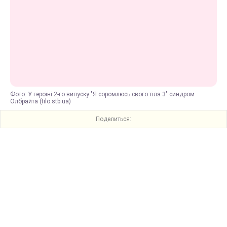
Фото: У героїні 2-го випуску "Я соромлюсь свого тіла 3" синдром
Олбрайта (tilo.stb.ua)
Поделиться: