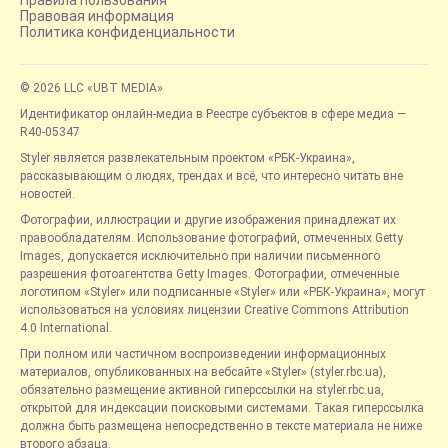
Правила пользования
Правовая информация
Политика конфиденциальности
© 2026 LLC «UBT MEDIA»
Идентификатор онлайн-медиа в Реестре субъектов в сфере медиа —
R40-05347
Styler является развлекательным проектом «РБК-Украина»,
рассказывающим о людях, трендах и всё, что интересно читать вне
новостей.
Фотографии, иллюстрации и другие изображения принадлежат их
правообладателям. Использование фотографий, отмеченных Getty
Images, допускается исключительно при наличии письменного
разрешения фотоагентства Getty Images. Фотографии, отмеченные
логотипом «Styler» или подписанные «Styler» или «РБК-Украина», могут
использоваться на условиях лицензии Creative Commons Attribution
4.0 International.
При полном или частичном воспроизведении информационных
материалов, опубликованных на вебсайте «Styler» (styler.rbc.ua),
обязательно размещение активной гиперссылки на styler.rbc.ua,
открытой для индексации поисковыми системами. Такая гиперссылка
должна быть размещена непосредственно в тексте материала не ниже
второго абзаца.