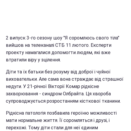
2 випуск 3-го сезону шоу "Я соромлюсь свого тіла"
вийшов на телеканалі СТБ 11 лютого. Експерти
проекту намагалися допомогти людям, які вже
втратили віру у зцілення.
Діти та їх батьки без розуму від доброї і чуйної
виховательки. Але сама вона страждає від страшної
недуги. У 21-річної Вікторії Комар рідкісне
захворювання - синдром Олбрайта. Ця хвороба
супроводжується розростанням кісткової тканини.
Рідкісна патологія позбавила героїню можливості
мати нормальне життя. Її соромляться і друзі, і
перехожі. Тому діти стали для неї єдиним