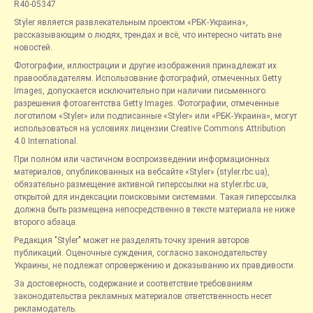
R40-05347
Styler является развлекательным проектом «РБК-Украина»,
рассказывающим о людях, трендах и всё, что интересно читать вне
новостей.
Фотографии, иллюстрации и другие изображения принадлежат их
правообладателям. Использование фотографий, отмеченных Getty
Images, допускается исключительно при наличии письменного
разрешения фотоагентства Getty Images. Фотографии, отмеченные
логотипом «Styler» или подписанные «Styler» или «РБК-Украина», могут
использоваться на условиях лицензии Creative Commons Attribution
4.0 International.
При полном или частичном воспроизведении информационных
материалов, опубликованных на вебсайте «Styler» (styler.rbc.ua),
обязательно размещение активной гиперссылки на styler.rbc.ua,
открытой для индексации поисковыми системами. Такая гиперссылка
должна быть размещена непосредственно в тексте материала не ниже
второго абзаца.
Редакция "Styler" может не разделять точку зрения авторов
публикаций. Оценочные суждения, согласно законодательству
Украины, не подлежат опровержению и доказыванию их правдивости.
За достоверность, содержание и соответствие требованиям
законодательства рекламных материалов ответственность несет
рекламодатель.