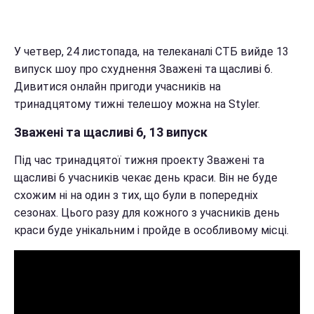
У четвер, 24 листопада, на телеканалі СТБ вийде 13
випуск шоу про схуднення Зважені та щасливі 6.
Дивитися онлайн пригоди учасників на
тринадцятому тижні телешоу можна на Styler.
Зважені та щасливі 6, 13 випуск
Під час тринадцятої тижня проекту Зважені та
щасливі 6 учасників чекає день краси. Він не буде
схожим ні на один з тих, що були в попередніх
сезонах. Цього разу для кожного з учасників день
краси буде унікальним і пройде в особливому місці.