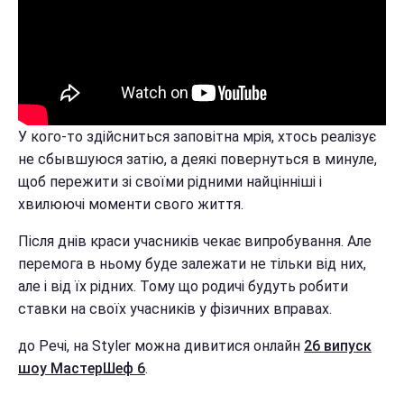
У кого-то здійсниться заповітна мрія, хтось реалізує
не сбывшуюся затію, а деякі повернуться в минуле,
щоб пережити зі своїми рідними найцінніші і
хвилюючі моменти свого життя.
Після днів краси учасників чекає випробування. Але
перемога в ньому буде залежати не тільки від них,
але і від їх рідних. Тому що родичі будуть робити
ставки на своїх учасників у фізичних вправах.
до Речі, на Styler можна дивитися онлайн
26 випуск
шоу МастерШеф 6
.