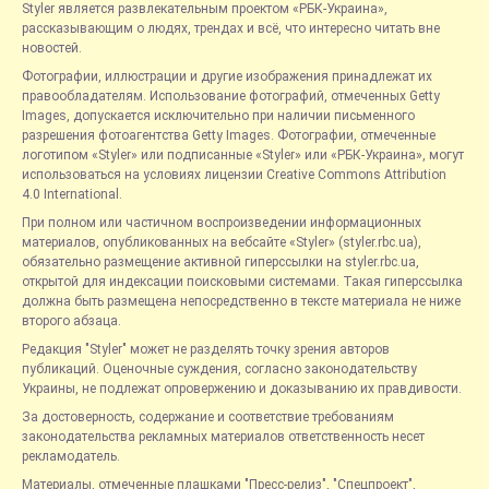
Styler является развлекательным проектом «РБК-Украина»,
рассказывающим о людях, трендах и всё, что интересно читать вне
новостей.
Фотографии, иллюстрации и другие изображения принадлежат их
правообладателям. Использование фотографий, отмеченных Getty
Images, допускается исключительно при наличии письменного
разрешения фотоагентства Getty Images. Фотографии, отмеченные
логотипом «Styler» или подписанные «Styler» или «РБК-Украина», могут
использоваться на условиях лицензии Creative Commons Attribution
4.0 International.
При полном или частичном воспроизведении информационных
материалов, опубликованных на вебсайте «Styler» (styler.rbc.ua),
обязательно размещение активной гиперссылки на styler.rbc.ua,
открытой для индексации поисковыми системами. Такая гиперссылка
должна быть размещена непосредственно в тексте материала не ниже
второго абзаца.
Редакция "Styler" может не разделять точку зрения авторов
публикаций. Оценочные суждения, согласно законодательству
Украины, не подлежат опровержению и доказыванию их правдивости.
За достоверность, содержание и соответствие требованиям
законодательства рекламных материалов ответственность несет
рекламодатель.
Материалы, отмеченные плашками "Пресс-релиз", "Спецпроект",