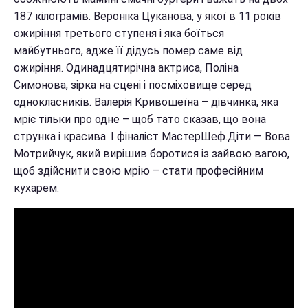
187 кілограмів. Вероніка Цуканова, у якої в 11 років
ожиріння третього ступеня і яка боїться
майбутнього, адже її дідусь помер саме від
ожиріння. Одинадцятирічна актриса, Поліна
Симонова, зірка на сцені і посміховище серед
однокласників. Валерія Кривошеїна – дівчинка, яка
мріє тільки про одне – щоб тато сказав, що вона
струнка і красива. І фіналіст МастерШеф.Діти — Вова
Мотрийчук, який вирішив боротися із зайвою вагою,
щоб здійснити свою мрію – стати професійним
кухарем.