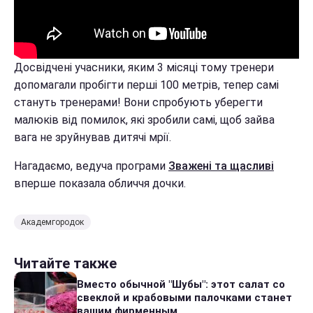
Досвідчені учасники, яким 3 місяці тому тренери
допомагали пробігти перші 100 метрів, тепер самі
стануть тренерами! Вони спробують уберегти
малюків від помилок, які зробили самі, щоб зайва
вага не зруйнував дитячі мрії.
Нагадаємо, ведуча програми
Зважені та щасливі
вперше показала обличчя дочки.
Академгородок
Читайте также
Вместо обычной "Шубы": этот салат со
свеклой и крабовыми палочками станет
вашим фирменным