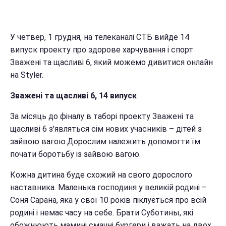
У четвер, 1 грудня, на телеканалі СТБ вийде 14
випуск проекту про здорове харчування і спорт
Зважені та щасливі 6, який можемо дивитися онлайн
на Styler.
Зважені та щасливі 6, 14 випуск
За місяць до фіналу в таборі проекту Зважені та
щасливі 6 з'являться сім нових учасників – дітей з
зайвою вагою.Дорослим належить допомогти їм
почати боротьбу із зайвою вагою.
Кожна дитина буде схожий на свого дорослого
наставника. Маленька господиня у великій родині –
Соня Сарана, яка у свої 10 років піклується про всій
родині і немає часу на себе. Брати Суботины, які
обожнюють мамині смачні бургери і важать на двох