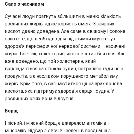
Сало з часником
Сучасні люди прагнуть збільшити в меню кількість
рослинних жирів, адже користь омега-3 жирних
кислот давно доведена. Але саме в свіжому і солоне
сало є те, що необхідно для підтримки імунітету і
здоров'я периферичної нервової системи – насичені
жири. Так-так, холестерин, якого всі так бояться. Але
вже доведено, що той холестерин, який
відкладається на стінках судин, потрапляє туди не з
продуктів, а є наслідком порушеного метаболізму
жирів. Крім того, в салі міститься цінна арахідонова
кислота, яка підтримує здоров'я серця і судин. У
рослинних оліях вона відсутня.
Борщ
І пісний, і м'ясний борщ є джерелом вітамінів і
мінералів. Відвар з овочів і зелені в поєднанні з