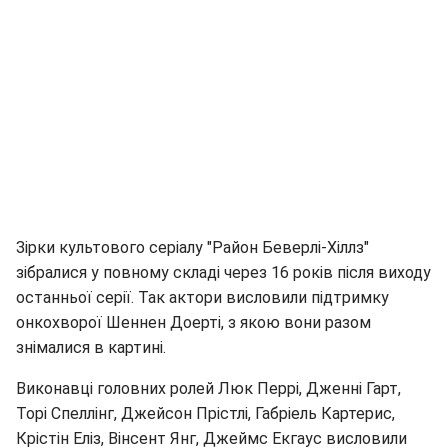
Зірки культового серіалу "Район Беверлі-Хіллз"
зібралися у повному складі через 16 років після виходу
останньої серії. Так актори висловили підтримку
онкохворої Шеннен Доерті, з якою вони разом
знімалися в картині.
Виконавці головних ролей Люк Перрі, Дженні Гарт,
Торі Спеллінг, Джейсон Прістлі, Габріель Картерис,
Крістін Еліз, Вінсент Янг, Джеймс Екгаус висловили