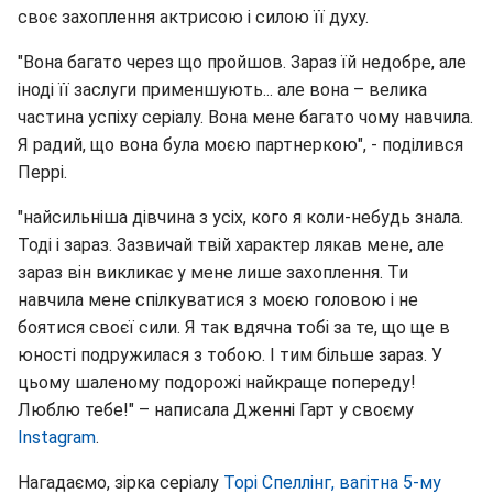
своє захоплення актрисою і силою її духу.
"Вона багато через що пройшов. Зараз їй недобре, але
іноді її заслуги применшують... але вона – велика
частина успіху серіалу. Вона мене багато чому навчила.
Я радий, що вона була моєю партнеркою", - поділився
Перрі.
"найсильніша дівчина з усіх, кого я коли-небудь знала.
Тоді і зараз. Зазвичай твій характер лякав мене, але
зараз він викликає у мене лише захоплення. Ти
навчила мене спілкуватися з моєю головою і не
боятися своєї сили. Я так вдячна тобі за те, що ще в
юності подружилася з тобою. І тим більше зараз. У
цьому шаленому подорожі найкраще попереду!
Люблю тебе!" – написала Дженні Гарт у своєму
Instagram
.
Нагадаємо, зірка серіалу
Торі Спеллінг, вагітна 5-му