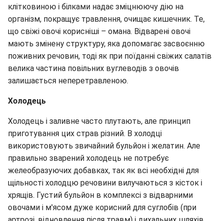
клітковиною і білками надає зміцнюючу дію на
організм, покращує травлення, очищає кишечник. Те,
що свіжі овочі корисніші – омана. Відварені овочі
мають змінену структуру, яка допомагає засвоєнню
поживних речовин, тоді як при поїданні свіжих салатів
велика частина повільних вуглеводів з овочів
залишається неперетравленою.
Холодець
Холодець і заливне часто плутають, але принцип
приготування цих страв різний. В холодці
використовують звичайний бульйон і желатин. Але
правильно зварений холодець не потребує
желеобразуючих добавках, так як всі необхідні для
щільності холодцю речовини вилучаються з кісток і
хрящів. Густий бульйон в комплексі з відварними
овочами і м'ясом дуже корисний для суглобів (при
артрозі, відновлення після травм) і дихальних шляхів.