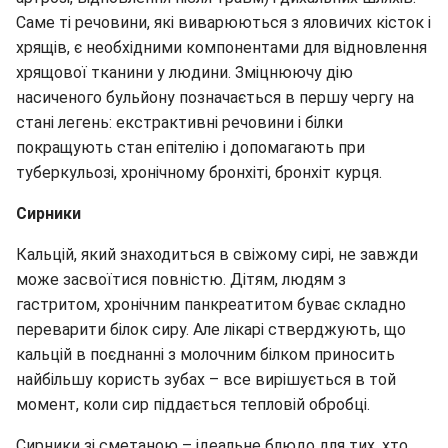
Саме ті речовини, які виварюються з яловичих кісток і
хрящів, є необхідними компонентами для відновлення
хрящової тканини у людини. Зміцнюючу дію
насиченого бульйону позначається в першу чергу на
стані легень: екстрактивні речовини і білки
покращують стан епітелію і допомагають при
туберкульозі, хронічному бронхіті, бронхіт курця.
Сирники
Кальцій, який знаходиться в свіжому сирі, не завжди
може засвоїтися повністю. Дітям, людям з
гастритом, хронічним панкреатитом буває складно
переварити білок сиру. Але лікарі стверджують, що
кальцій в поєднанні з молочним білком приносить
найбільшу користь зубах – все вирішується в той
момент, коли сир піддається тепловій обробці.
Сирники зі сметаною – ідеальне блюдо для тих, хто