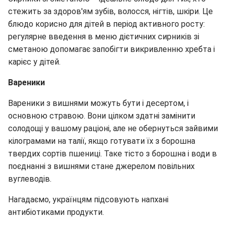
стежить за здоров'ям зубів, волосся, нігтів, шкіри. Це
блюдо корисно для дітей в період активного росту:
регулярне введення в меню дієтичних сирників зі
сметаною допомагає запобігти викривленню хребта і
карієс у дітей.
Вареники
Вареники з вишнями можуть бути і десертом, і
основною стравою. Вони цілком здатні замінити
солодощі у вашому раціоні, але не обернуться зайвими
кілограмами на талії, якщо готувати їх з борошна
твердих сортів пшениці. Таке тісто з борошна і води в
поєднанні з вишнями стане джерелом повільних
вуглеводів.
Нагадаємо, українцям підсовують напхані
антибіотиками продукти.