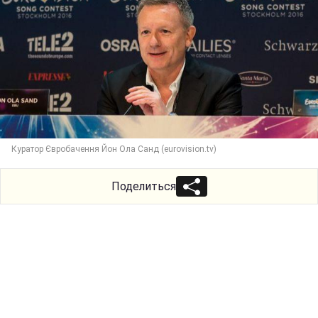
Куратор Євробачення Йон Ола Санд (eurovision.tv)
Поделиться