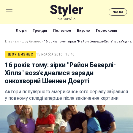
rbc.ua
Люди
Тренды
Полезное
Вкусно
Гороскопы
Главная
›
Шоу бизнес
›
16 років тому: зірки "Район Беверлі-Хіллз" возз'єд
ШОУ БИЗНЕС
15 ноября 2016 · 15:40
16 років тому: зірки "Район Беверлі-
Хіллз" возз'єдналися заради
онкохворий Шеннен Доерті
Актори популярного американського серіалу зібралися
у повному складі вперше після закінчення картини