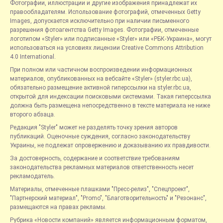
Фотографии, иллюстрации и другие изображения принадлежат их
правообладателям. Использование фотографий, отмеченных Getty
Images, допускается исключительно при наличии письменного
разрешения фотоагентства Getty Images. Фотографии, отмеченные
логотипом «Styler» или подписанные «Styler» или «РБК-Украина», могут
использоваться на условиях лицензии Creative Commons Attribution
4.0 International.
При полном или частичном воспроизведении информационных
материалов, опубликованных на вебсайте «Styler» (styler.rbc.ua),
обязательно размещение активной гиперссылки на styler.rbc.ua,
открытой для индексации поисковыми системами. Такая гиперссылка
должна быть размещена непосредственно в тексте материала не ниже
второго абзаца.
Редакция "Styler" может не разделять точку зрения авторов
публикаций. Оценочные суждения, согласно законодательству
Украины, не подлежат опровержению и доказыванию их правдивости.
За достоверность, содержание и соответствие требованиям
законодательства рекламных материалов ответственность несет
рекламодатель.
Материалы, отмеченные плашками "Пресс-релиз", "Спецпроект",
"Партнерский материал", "Promo", "Благотворительность" и "Резонанс",
размещаются на правах рекламы.
Рубрика «Новости компаний» является информационным форматом,