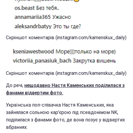
Скріншот коментарів (instagram.com/kamenskux_daily)
Скріншот коментарів (instagram.com/kamenskux_daily)
До речі,
нещодавно Настя Каменських поділилася з
фанами відвертим фото.
Українська поп-співачка Настя Каменських, яка
зайнялася сольною кар'єрою під псевдонімом NK,
поділилася з фанами фото, де вона позує у відвертих
вбраннях.