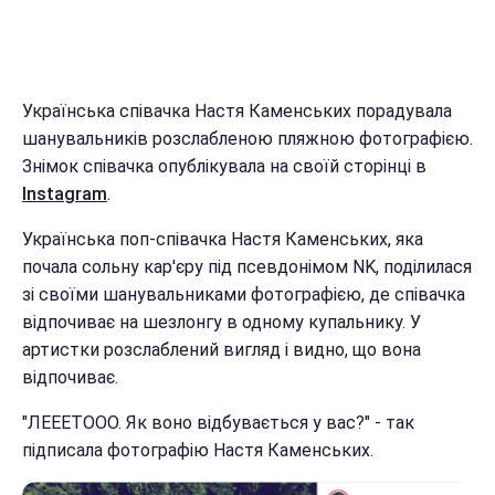
Українська співачка Настя Каменських порадувала
шанувальників розслабленою пляжною фотографією.
Знімок співачка опублікувала на своїй сторінці в
Instagram
.
Українська поп-співачка Настя Каменських, яка
почала сольну кар'єру під псевдонімом NK, поділилася
зі своїми шанувальниками фотографією, де співачка
відпочиває на шезлонгу в одному купальнику. У
артистки розслаблений вигляд і видно, що вона
відпочиває.
"ЛЕЕЕТООО. Як воно відбувається у вас?" - так
підписала фотографію Настя Каменських.