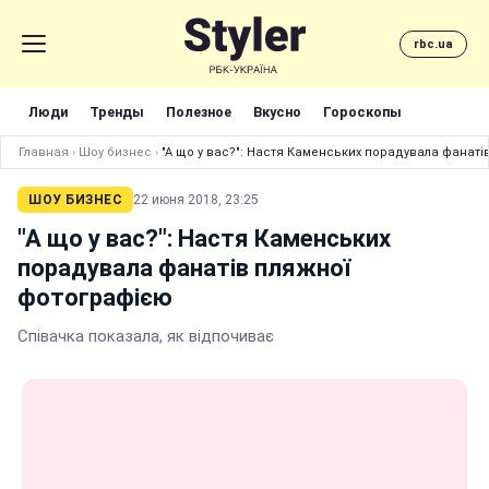
rbc.ua
Люди
Тренды
Полезное
Вкусно
Гороскопы
Главная
›
Шоу бизнес
›
"А що у вас?": Настя Каменських порадувала фанат
ШОУ БИЗНЕС
22 июня 2018, 23:25
"А що у вас?": Настя Каменських
порадувала фанатів пляжної
фотографією
Співачка показала, як відпочиває