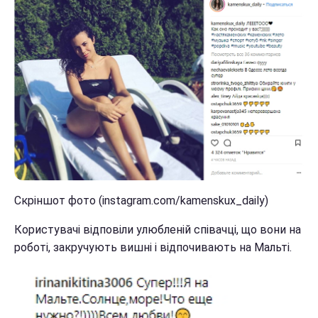
Скріншот фото (instagram.com/kamenskux_daily)
Користувачі відповіли улюбленій співачці, що вони на
роботі, закручують вишні і відпочивають на Мальті.