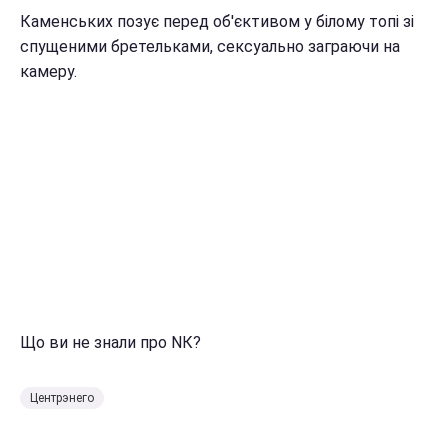
Каменських позує перед об'єктивом у білому топі зі
спущеними бретельками, сексуально заграючи на
камеру.
Що ви не знали про NК?
Центрэнего