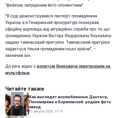
"фейком, запущеним його опонентами".
"В суді демонструвався паспорт громадянина
України, а я Генеральній прокуратурі показував
офіційну відповідь від міграційної служби про те, що
громадянину України Віктору Федоровичу Януковичу
надано тимчасовий притулок. Тимчасовий притулок
надається тільки громадянам іншої країни", –
зазначив він.
До речі, відео з
допитом Януковича перетворили на
мультфільм
.
Читайте также
Как выглядят возлюбленные Дантеса,
Пономарева и Боржемской: редкие фото
звезд
07 августа 2026, 15:19