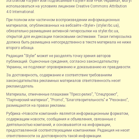
логотипом «Styler» или подписанные «Styler» или «РБК-Украина», могут
использоваться на условиях лицензии Creative Commons Attribution
4.0 International.
При полном или частичном воспроизведении информационных
материалов, опубликованных на вебсайте «Styler» (styler.rbc.ua),
обязательно размещение активной гиперссылки на styler.rbc.ua,
открытой для индексации поисковыми системами. Такая гиперссылка
должна быть размещена непосредственно в тексте материала не ниже
второго абзаца.
Редакция "Styler" может не разделять точку зрения авторов
публикаций. Оценочные суждения, согласно законодательству
Украины, не подлежат опровержению и доказыванию их правдивости.
За достоверность, содержание и соответствие требованиям
законодательства рекламных материалов ответственность несет
рекламодатель.
Материалы, отмеченные плашками "Пресс-релиз", "Спецпроект",
"Партнерский материал", "Promo", "Благотворительность" и "Резонанс",
размещаются на правах рекламы.
Рубрика «Новости компаний» является информационным форматом,
содержащим новости, сообщения и объявления, связанные с
деятельностью компаний, и основывается на информации,
предоставленной соответствующими компаниями. Редакция не несет
ответственности за достоверность такой информации.