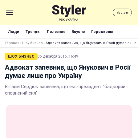
rbc.ua
Люди
Тренды
Полезное
Вкусно
Гороскопы
Главная
›
Шоу бизнес
›
Адвокат запевнив, що Янукович в Росії думає лише 
ШОУ БИЗНЕС
06 декабря 2016, 16:49
Адвокат запевнив, що Янукович в Росії
думає лише про Україну
Віталій Сердюк запевнив, що екс-президент "бадьорий і
сповнений сил"