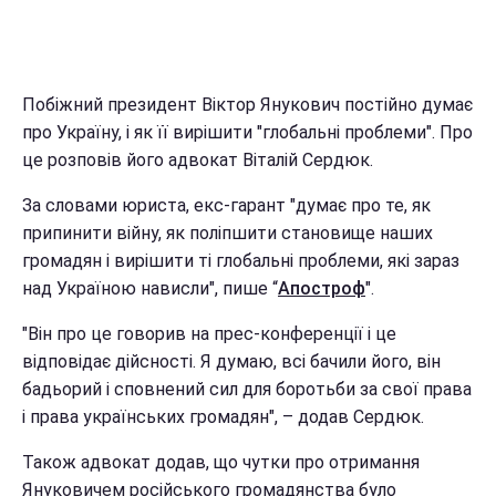
Побіжний президент Віктор Янукович постійно думає
про Україну, і як її вирішити "глобальні проблеми". Про
це розповів його адвокат Віталій Сердюк.
За словами юриста, екс-гарант "думає про те, як
припинити війну, як поліпшити становище наших
громадян і вирішити ті глобальні проблеми, які зараз
над Україною нависли", пише “
Апостроф
".
"Він про це говорив на прес-конференції і це
відповідає дійсності. Я думаю, всі бачили його, він
бадьорий і сповнений сил для боротьби за свої права
і права українських громадян", – додав Сердюк.
Також адвокат додав, що чутки про отримання
Януковичем російського громадянства було