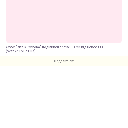
Фото: "Вітя з Ростова" поділився враженнями від новосілля
(svitske.1plus1.ua)
Поделиться: