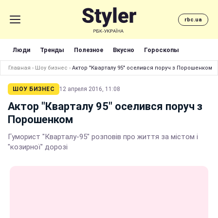
rbc.ua
Люди
Тренды
Полезное
Вкусно
Гороскопы
Главная
›
Шоу бизнес
›
Актор "Кварталу 95" оселився поруч з Порошенком
ШОУ БИЗНЕС
12 апреля 2016, 11:08
Актор "Кварталу 95" оселився поруч з
Порошенком
Гуморист "Кварталу-95" розповів про життя за містом і
"козирної" дорозі