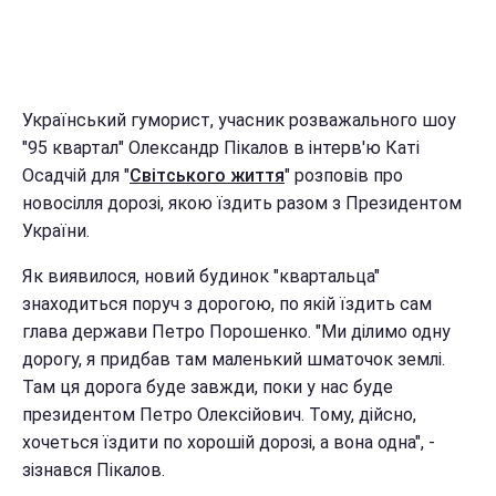
Український гуморист, учасник розважального шоу
"95 квартал" Олександр Пікалов в інтерв'ю Каті
Осадчій для "
Світського життя
" розповів про
новосілля дорозі, якою їздить разом з Президентом
України.
Як виявилося, новий будинок "квартальца"
знаходиться поруч з дорогою, по якій їздить сам
глава держави Петро Порошенко. "Ми ділимо одну
дорогу, я придбав там маленький шматочок землі.
Там ця дорога буде завжди, поки у нас буде
президентом Петро Олексійович. Тому, дійсно,
хочеться їздити по хорошій дорозі, а вона одна", -
зізнався Пікалов.