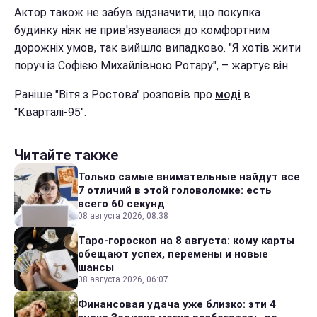
Актор також не забув відзначити, що покупка
будинку ніяк не прив'язувалася до комфортним
дорожніх умов, так вийшло випадково. "Я хотів жити
поруч із Софією Михайлівною Ротару", – жартує він.
Раніше "Вітя з Ростова" розповів про
моді
в
"Кварталі-95".
Читайте также
Только самые внимательные найдут все
7 отличий в этой головоломке: есть
всего 60 секунд
08 августа 2026, 08:38
Таро-гороскоп на 8 августа: кому карты
обещают успех, перемены и новые
шансы
08 августа 2026, 06:07
Финансовая удача уже близко: эти 4