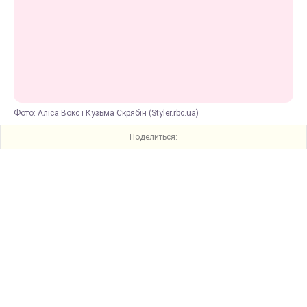
Фото: Аліса Вокс і Кузьма Скрябін (Styler.rbc.ua)
Поделиться: