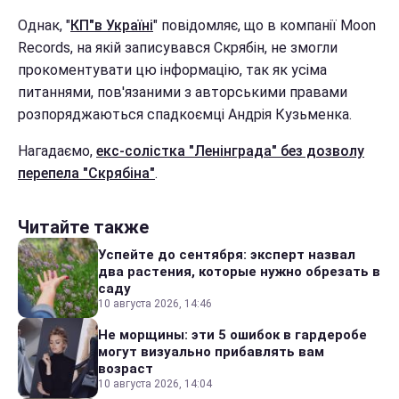
Однак, "
КП"в Україні
" повідомляє, що в компанії Moon
Records, на якій записувався Скрябін, не змогли
прокоментувати цю інформацію, так як усіма
питаннями, пов'язаними з авторськими правами
розпоряджаються спадкоємці Андрія Кузьменка.
Нагадаємо,
екс-солістка "Ленінграда" без дозволу
перепела "Скрябіна"
.
Читайте также
Успейте до сентября: эксперт назвал
два растения, которые нужно обрезать в
саду
10 августа 2026, 14:46
Не морщины: эти 5 ошибок в гардеробе
могут визуально прибавлять вам
возраст
10 августа 2026, 14:04