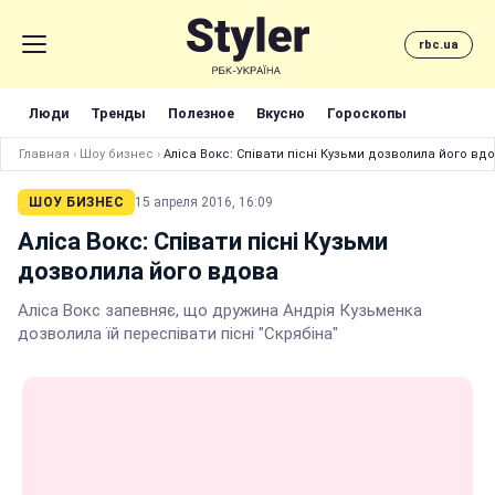
rbc.ua
Люди
Тренды
Полезное
Вкусно
Гороскопы
Главная
›
Шоу бизнес
›
Аліса Вокс: Співати пісні Кузьми дозволила його вд
ШОУ БИЗНЕС
15 апреля 2016, 16:09
Аліса Вокс: Співати пісні Кузьми
дозволила його вдова
Аліса Вокс запевняє, що дружина Андрія Кузьменка
дозволила їй переспівати пісні "Скрябіна"