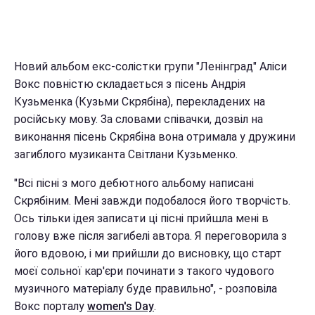
Новий альбом екс-солістки групи "Ленінград" Аліси
Вокс повністю складається з пісень Андрія
Кузьменка (Кузьми Скрябіна), перекладених на
російську мову. За словами співачки, дозвіл на
виконання пісень Скрябіна вона отримала у дружини
загиблого музиканта Світлани Кузьменко.
"Всі пісні з мого дебютного альбому написані
Скрябіним. Мені завжди подобалося його творчість.
Ось тільки ідея записати ці пісні прийшла мені в
голову вже після загибелі автора. Я переговорила з
його вдовою, і ми прийшли до висновку, що старт
моєї сольної кар'єри починати з такого чудового
музичного матеріалу буде правильно", - розповіла
Вокс порталу
women's Day
.