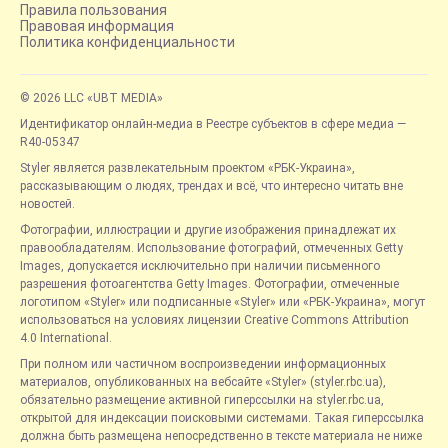
Правила пользования
Правовая информация
Политика конфиденциальности
© 2026 LLC «UBT MEDIA»
Идентификатор онлайн-медиа в Реестре субъектов в сфере медиа —
R40-05347
Styler является развлекательным проектом «РБК-Украина»,
рассказывающим о людях, трендах и всё, что интересно читать вне
новостей.
Фотографии, иллюстрации и другие изображения принадлежат их
правообладателям. Использование фотографий, отмеченных Getty
Images, допускается исключительно при наличии письменного
разрешения фотоагентства Getty Images. Фотографии, отмеченные
логотипом «Styler» или подписанные «Styler» или «РБК-Украина», могут
использоваться на условиях лицензии Creative Commons Attribution
4.0 International.
При полном или частичном воспроизведении информационных
материалов, опубликованных на вебсайте «Styler» (styler.rbc.ua),
обязательно размещение активной гиперссылки на styler.rbc.ua,
открытой для индексации поисковыми системами. Такая гиперссылка
должна быть размещена непосредственно в тексте материала не ниже