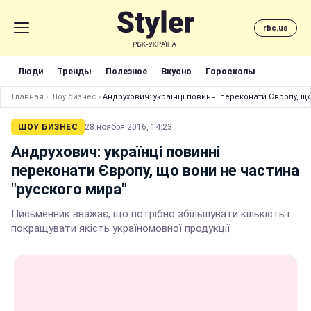
rbc.ua
Люди
Тренды
Полезное
Вкусно
Гороскопы
Главная
›
Шоу бизнес
›
Андрухович: українці повинні переконати Європу, щ
ШОУ БИЗНЕС
28 ноября 2016, 14:23
Андрухович: українці повинні
переконати Європу, що вони не частина
"русского мира"
Письменник вважає, що потрібно збільшувати кількість і
покращувати якість україномовної продукції