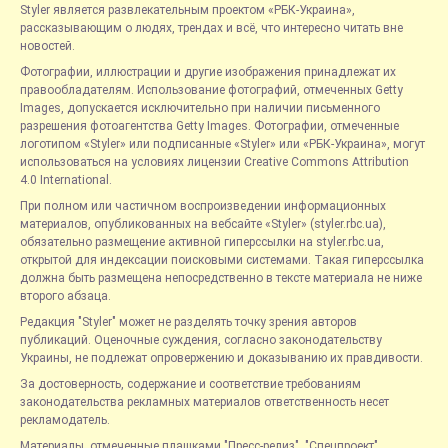
Styler является развлекательным проектом «РБК-Украина»,
рассказывающим о людях, трендах и всё, что интересно читать вне
новостей.
Фотографии, иллюстрации и другие изображения принадлежат их
правообладателям. Использование фотографий, отмеченных Getty
Images, допускается исключительно при наличии письменного
разрешения фотоагентства Getty Images. Фотографии, отмеченные
логотипом «Styler» или подписанные «Styler» или «РБК-Украина», могут
использоваться на условиях лицензии Creative Commons Attribution
4.0 International.
При полном или частичном воспроизведении информационных
материалов, опубликованных на вебсайте «Styler» (styler.rbc.ua),
обязательно размещение активной гиперссылки на styler.rbc.ua,
открытой для индексации поисковыми системами. Такая гиперссылка
должна быть размещена непосредственно в тексте материала не ниже
второго абзаца.
Редакция "Styler" может не разделять точку зрения авторов
публикаций. Оценочные суждения, согласно законодательству
Украины, не подлежат опровержению и доказыванию их правдивости.
За достоверность, содержание и соответствие требованиям
законодательства рекламных материалов ответственность несет
рекламодатель.
Материалы, отмеченные плашками "Пресс-релиз", "Спецпроект",