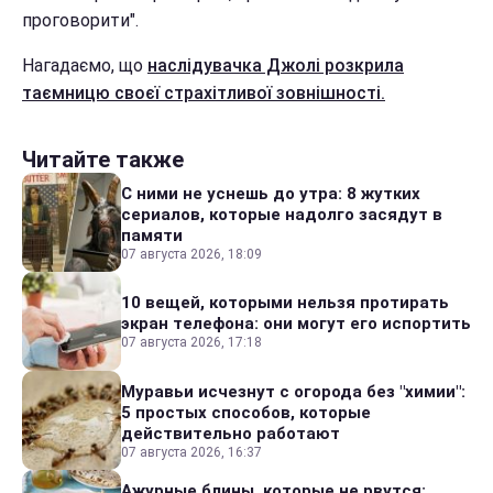
проговорити".
Нагадаємо, що
наслідувачка Джолі розкрила
таємницю своєї страхітливої зовнішності.
Читайте также
С ними не уснешь до утра: 8 жутких
сериалов, которые надолго засядут в
памяти
07 августа 2026, 18:09
10 вещей, которыми нельзя протирать
экран телефона: они могут его испортить
07 августа 2026, 17:18
Муравьи исчезнут с огорода без "химии":
5 простых способов, которые
действительно работают
07 августа 2026, 16:37
Ажурные блины, которые не рвутся: