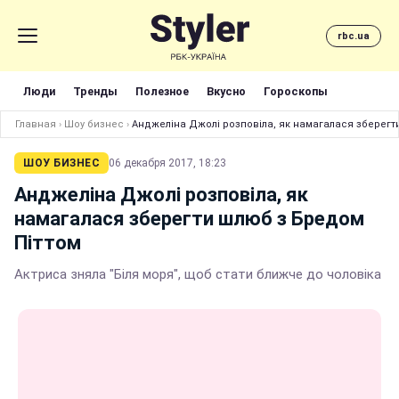
rbc.ua
Люди
Тренды
Полезное
Вкусно
Гороскопы
Главная
›
Шоу бизнес
›
Анджеліна Джолі розповіла, як намагалася зберегт
ШОУ БИЗНЕС
06 декабря 2017, 18:23
Анджеліна Джолі розповіла, як
намагалася зберегти шлюб з Бредом
Піттом
Актриса зняла "Біля моря", щоб стати ближче до чоловіка