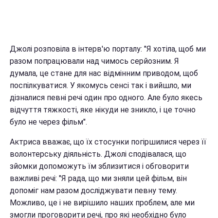
Джолі розповіла в інтерв'ю порталу: "Я хотіла, щоб ми
разом попрацювали над чимось серйозним. Я
думала, це стане для нас відмінним приводом, щоб
поспілкуватися. У якомусь сенсі так і вийшло, ми
дізналися певні речі один про одного. Але було якесь
відчуття тяжкості, яке нікуди не зникло, і це точно
було не через фільм".
Актриса вважає, що їх стосунки погіршилися через її
волонтерську діяльність. Джолі сподівалася, що
зйомки допоможуть їм зблизитися і обговорити
важливі речі: "Я рада, що ми зняли цей фільм, він
допоміг нам разом досліджувати певну тему.
Можливо, це і не вирішило наших проблем, але ми
змогли проговорити речі, про які необхідно було