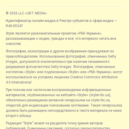
© 2026 LLC «UBT MEDIA»
Идентификатор онлайн-медиа в Реестре субъектов в сфере медиа —
R40-05347
Styler является развлекательным проектом «РБК-Украина»,
рассказывающим о людях, трендах и всё, что интересно читать вне
новостей.
Фотографии, иллюстрации и другие изображения принадлежат их
правообладателям. Использование фотографий, отмеченных Getty
Images, допускается исключительно при наличии письменного
разрешения фотоагентства Getty Images. Фотографии, отмеченные
логотипом «Styler» или подписанные «Styler» или «РБК-Украина», могут
использоваться на условиях лицензии Creative Commons Attribution
4.0 International.
При полном или частичном воспроизведении информационных
материалов, опубликованных на вебсайте «Styler» (styler.rbc.ua),
обязательно размещение активной гиперссылки на styler.rbc.ua,
открытой для индексации поисковыми системами. Такая гиперссылка
должна быть размещена непосредственно в тексте материала не ниже
второго абзаца.
Редакция "Styler" может не разделять точку зрения авторов
публикаций. Оценочные суждения, согласно законодательству