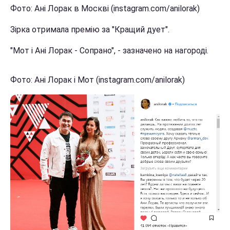
Фото: Ані Лорак в Москві (instagram.com/anilorak)
Зірка отримала премію за "Кращий дует".
"Мот і Ані Лорак - Сопрано", - зазначено на нагороді.
Фото: Ані Лорак і Мот (instagram.com/anilorak)