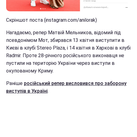
Скріншот поста (instagram.com/anilorak)
Нагадаємо, репер Матвій Мельников, відомий під
псевдонімом Мот, збирався 13 квітня виступити в
Києві в клубі Stereo Plaza, і 14 квітня в Харкові в клубі
Radmir. Проте 28-річного російського виконавця не
пустили на територію України через виступи в
окупованому Криму.
Раніше
російський репер висловився про заборону
виступів в Україні
.