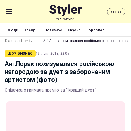
rbc.ua
Люди
Тренды
Полезное
Вкусно
Гороскопы
Главная
›
Шоу бизнес
›
Ані Лорак похизувалася російською нагородою за д
ШОУ БИЗНЕС
13 июня 2018, 22:05
Ані Лорак похизувалася російською
нагородою за дует з забороненим
артистом (фото)
Співачка отримала премію за "Кращий дует"