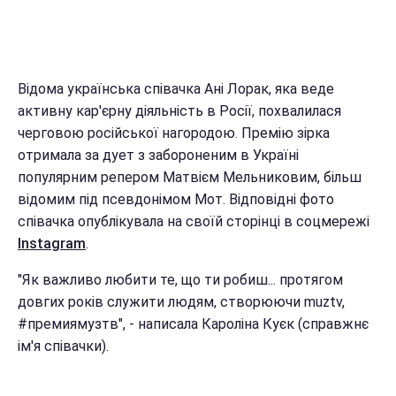
Відома українська співачка Ані Лорак, яка веде
активну кар'єрну діяльність в Росії, похвалилася
черговою російської нагородою. Премію зірка
отримала за дует з забороненим в Україні
популярним репером Матвієм Мельниковим, більш
відомим під псевдонімом Мот. Відповідні фото
співачка опублікувала на своїй сторінці в соцмережі
Instagram
.
"Як важливо любити те, що ти робиш... протягом
довгих років служити людям, створюючи muztv,
#премиямузтв", - написала Кароліна Куєк (справжнє
ім'я співачки).