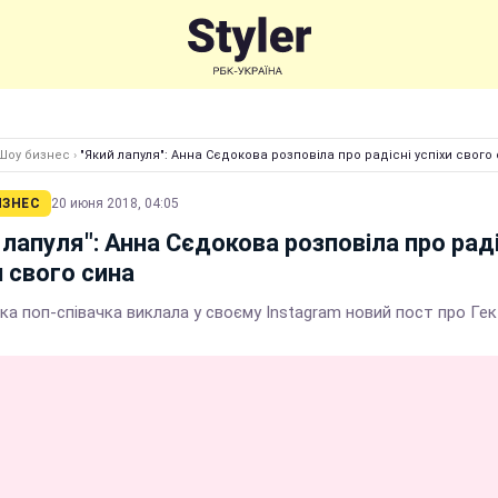
Шоу бизнес
›
"Який лапуля": Анна Сєдокова розповіла про радісні успіхи свого
ИЗНЕС
20 июня 2018, 04:05
 лапуля": Анна Сєдокова розповіла про раді
и свого сина
ка поп-співачка виклала у своєму Instagram новий пост про Ге