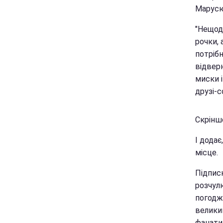
Марусю
"Нещод
рочки, 
потрібн
відверн
миски 
друзі-с
Скріншо
І додає
місце.
Підписн
розчулю
погодж
великим
фанати