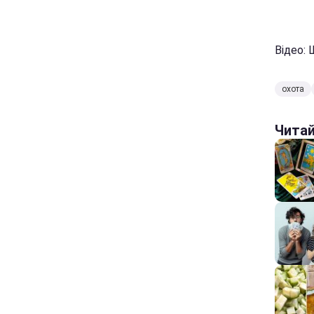
Відео:
охота
Чита