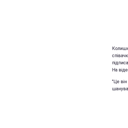
Колишня
співачк
підпис
На віде
"Це він
шанува