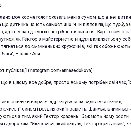
.
авно моя косметолог сказала мені з сумом, що в неї дитин
а ще дитинка не їсть самостійно. Я їй відповіла, що турбув
о, адже у нас джунглі і потрібно виживати... Варто нам тіль
утися, як Гектор з майстерністю ніндзя виявляється у соб
і тягнеться до смачненьких кружочків, які так обожнюють
обаки", – каже Аня.
т публікації (instagram.com/annasedokova)
, що в цілому все добре, просто всьому потрібен свій час, ї
ики співачки відразу відреагували на радість співачки,
ючись її сином і розділяючи її радість. Шанувальники всі 
уються з тим, який Гектор красень і бажають йому рости
 і здоровим. "Яка краса, який лапуля, Гектор красунчик", -
.