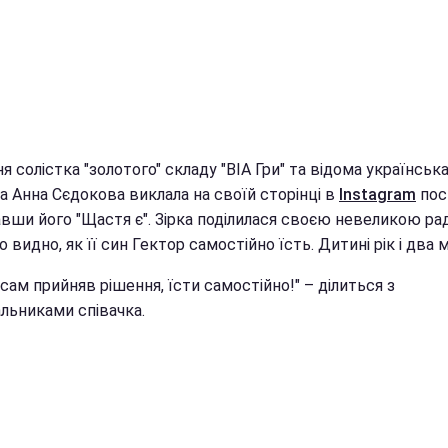
 солістка "золотого" складу "ВІА Гри" та відома українськ
а Анна Сєдокова виклала на своїй сторінці в
Instagram
пос
авши його "Щастя є". Зірка поділилася своєю невеликою ра
о видно, як її син Гектор самостійно їсть. Дитині рік і два м
 сам прийняв рішення, їсти самостійно!" – ділиться з
льниками співачка.