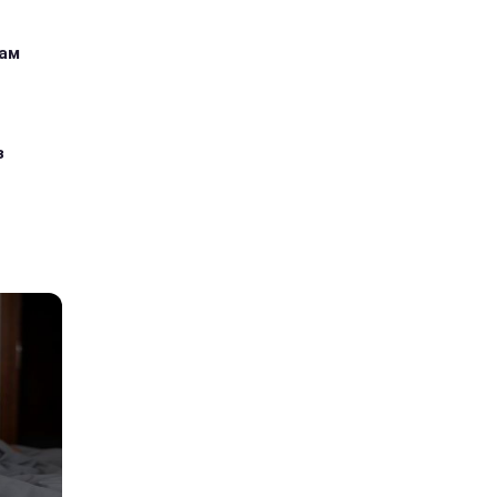
кам
з