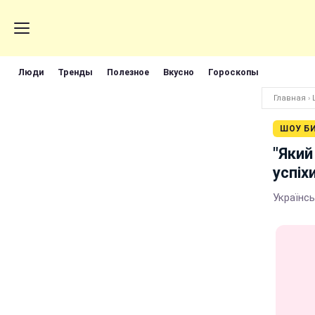
Люди
Тренды
Полезное
Вкусно
Гороскопы
Главная
›
ШОУ Б
"Який
успіх
Українсь