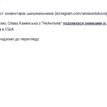
от коментарів шанувальників (instagram.com/annasedokova
мо, Слава Камінська з "НеАнгелів"
поділилася знімками зі 
и
в США.
ндуємо до перегляду: