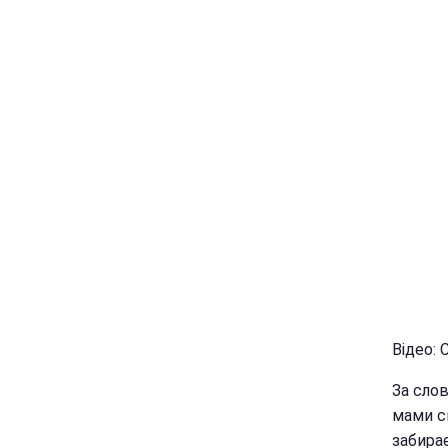
Відео: 
За слов
мами см
забирає