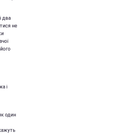
і два
атися не
ки
ачої
 його
жа і
як один
 кажуть