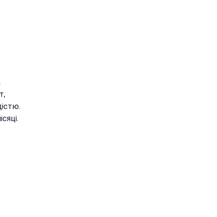
а
т,
дістю.
ісяці.