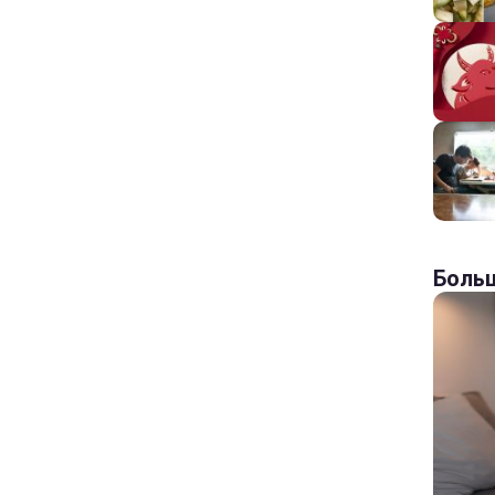
Больш