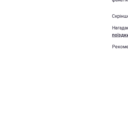
Скрінш
Нагадає
поїздк
Рекоме