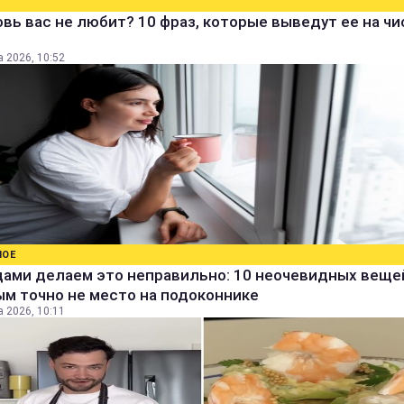
вь вас не любит? 10 фраз, которые выведут ее на ч
а 2026, 10:52
НОЕ
дами делаем это неправильно: 10 неочевидных веще
м точно не место на подоконнике
а 2026, 10:11