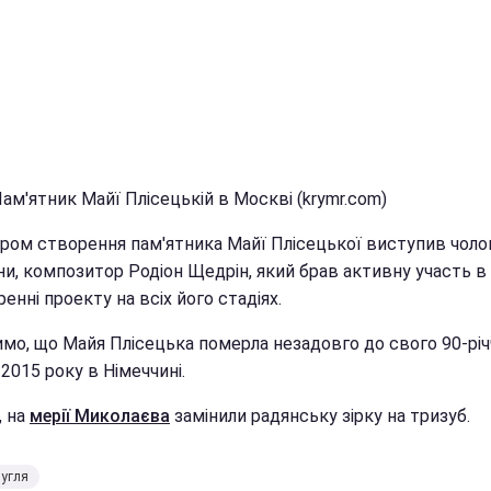
ам'ятник Майї Плісецькій в Москві (krymr.com)
тором створення пам'ятника Майї Плісецької виступив чоло
ни, композитор Родіон Щедрін, який брав активну участь в
енні проекту на всіх його стадіях.
имо, що Майя Плісецька померла незадовго до свого 90-річ
2015 року в Німеччині.
, на
мерії Миколаєва
замінили радянську зірку на тризуб.
угля