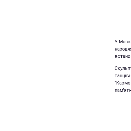
У Москв
народж
встанов
Скульп
танців
"Карме
пам'ятн