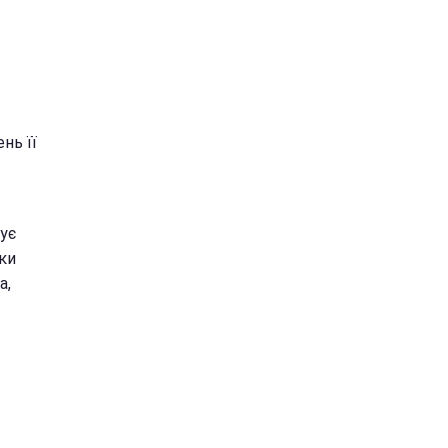
нь її
ує
ки
а,