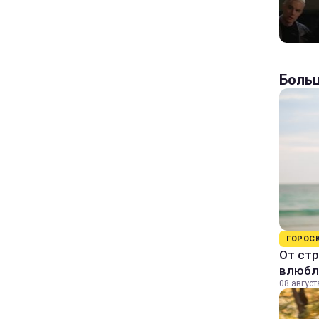
Больш
ГОРОС
От стр
влюбл
08 август