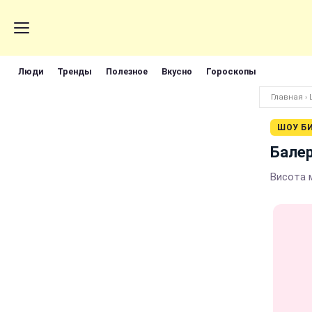
Люди
Тренды
Полезное
Вкусно
Гороскопы
Главная
›
ШОУ Б
Балер
Висота 