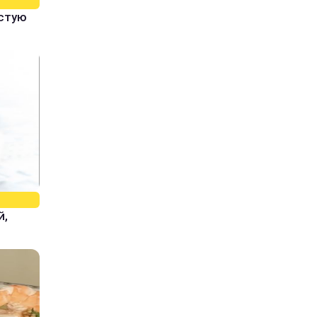
истую
й,