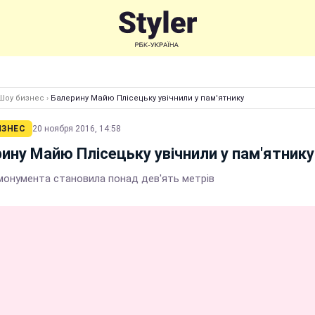
Шоу бизнес
›
Балерину Майю Плісецьку увічнили у пам'ятнику
ИЗНЕС
20 ноября 2016, 14:58
ину Майю Плісецьку увічнили у пам'ятнику
монумента становила понад дев'ять метрів