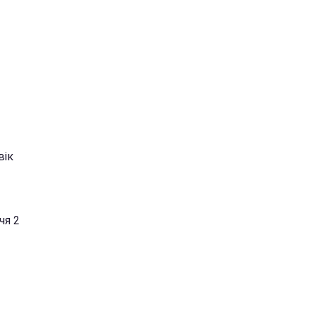
вік
чя 2