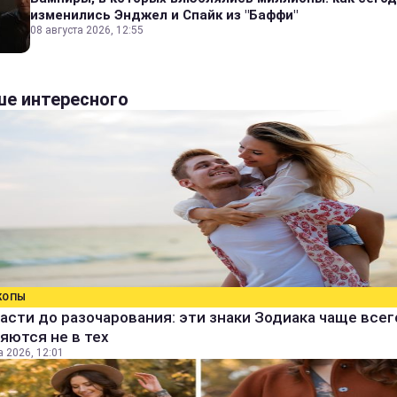
изменились Энджел и Спайк из "Баффи"
08 августа 2026, 12:55
е интересного
КОПЫ
асти до разочарования: эти знаки Зодиака чаще всег
яются не в тех
а 2026, 12:01