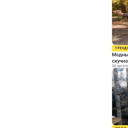
ТРЕНД
Модный
скучно
08 август