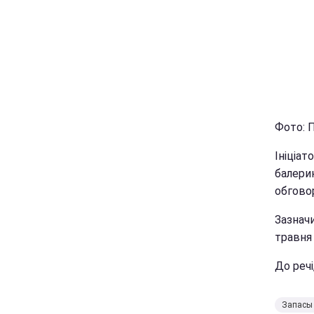
Фото: П
Ініціа
балери
обговор
Зазнач
травня 
До речі
Запасы 