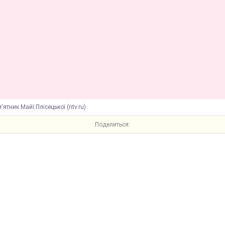
'ятник Майї Плісецької (ntv.ru)
Поделиться: