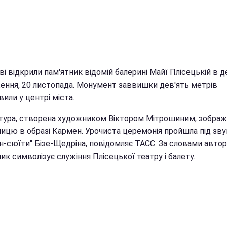
і відкрили пам'ятник відомій балерині Майї Плісецькій в де
ення, 20 листопада. Монумент заввишки дев'ять метрів
или у центрі міста.
тура, створена художником Віктором Мітрошиним, зображ
ницю в образі Кармен. Урочиста церемонія пройшла під зву
н-сюїти" Бізе-Щедріна, повідомляє ТАСС. За словами автор
ик символізує служіння Плісецької театру і балету.