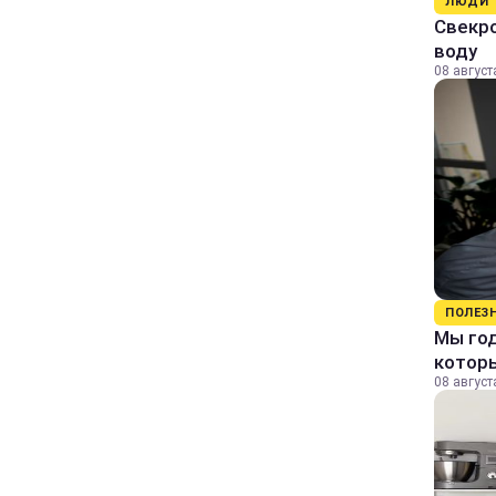
ЛЮДИ
Свекро
воду
08 август
ПОЛЕЗ
Мы го
которы
08 август