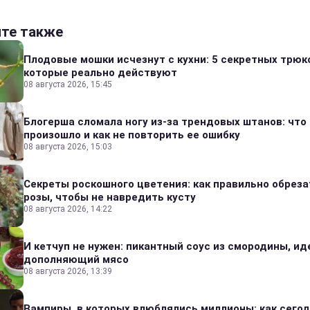
йте также
Плодовые мошки исчезнут с кухни: 5 секретных трюк
которые реально действуют
08 августа 2026, 15:45
Блогерша сломала ногу из-за трендовых штанов: что
произошло и как не повторить ее ошибку
08 августа 2026, 15:03
Секреты роскошного цветения: как правильно обреза
розы, чтобы не навредить кусту
08 августа 2026, 14:22
И кетчуп не нужен: пикантный соус из смородины, и
дополняющий мясо
08 августа 2026, 13:39
Вампиры, в которых влюблялись миллионы: как сего