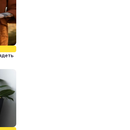
лядеть