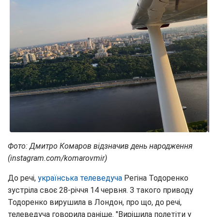
Фото: Дмитро Комаров відзначив день народження
(instagram.com/komarovmir)
До речі,
українська телеведуча
Регіна Тодоренко
зустріла своє 28-річчя 14 червня. З такого приводу
Тодоренко вирушила в Лондон, про що, до речі,
телеведуча говорила раніше. "Вирішила полетіти у