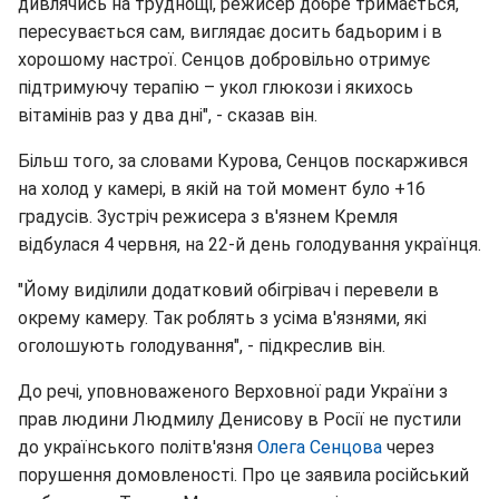
дивлячись на труднощі, режисер добре тримається,
пересувається сам, виглядає досить бадьорим і в
хорошому настрої. Сенцов добровільно отримує
підтримуючу терапію – укол глюкози і якихось
вітамінів раз у два дні", - сказав він.
Більш того, за словами Курова, Сенцов поскаржився
на холод у камері, в якій на той момент було +16
градусів. Зустріч режисера з в'язнем Кремля
відбулася 4 червня, на 22-й день голодування українця.
"Йому виділили додатковий обігрівач і перевели в
окрему камеру. Так роблять з усіма в'язнями, які
оголошують голодування", - підкреслив він.
До речі, уповноваженого Верховної ради України з
прав людини Людмилу Денисову в Росії не пустили
до українського політв'язня
Олега Сенцова
через
порушення домовленості. Про це заявила російський