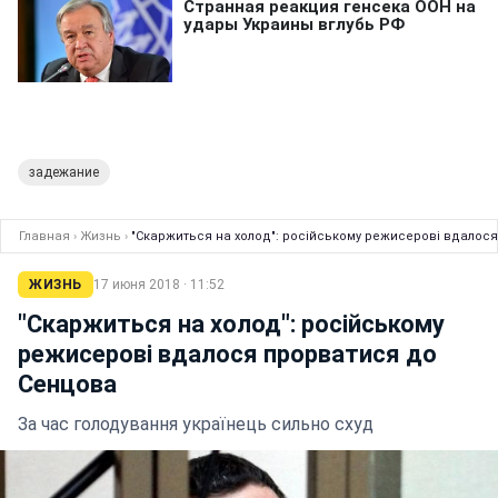
задежание
Главная
›
Жизнь
›
"Скаржиться на холод": російському режисерові вдалос
ЖИЗНЬ
17 июня 2018 · 11:52
"Скаржиться на холод": російському
режисерові вдалося прорватися до
Сенцова
За час голодування українець сильно схуд