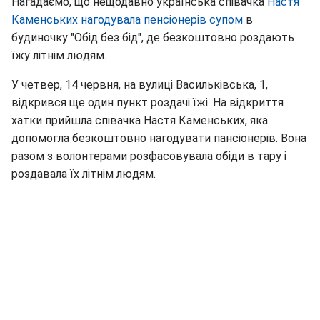
Нагадаємо, що нещодавно українська співачка
Настя
Каменських нагодувала пенсіонерів супом
в
будиночку "Обід без бід", де безкоштовно роздають
їжу літнім людям.
У четвер, 14 червня, на вулиці Васильківська, 1,
відкрився ще один пункт роздачі їжі. На відкриття
хатки прийшла співачка Настя Каменських, яка
допомогла безкоштовно нагодувати пансіонерів. Вона
разом з волонтерами розфасовувала обіди в тару і
роздавала їх літнім людям.