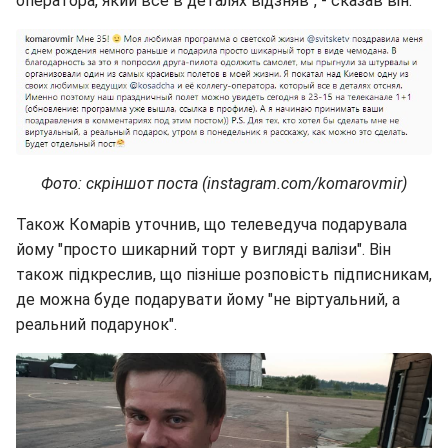
оператора, який все в деталях відзняв", - сказав він.
Фото: скріншот поста (instagram.com/komarovmir)
Також Комарів уточнив, що телеведуча подарувала
йому "просто шикарний торт у вигляді валізи". Він
також підкреслив, що пізніше розповість підписникам,
де можна буде подарувати йому "не віртуальний, а
реальний подарунок".