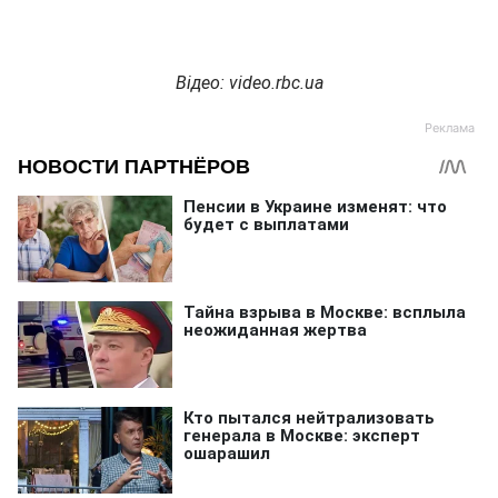
Відео: video.rbc.ua