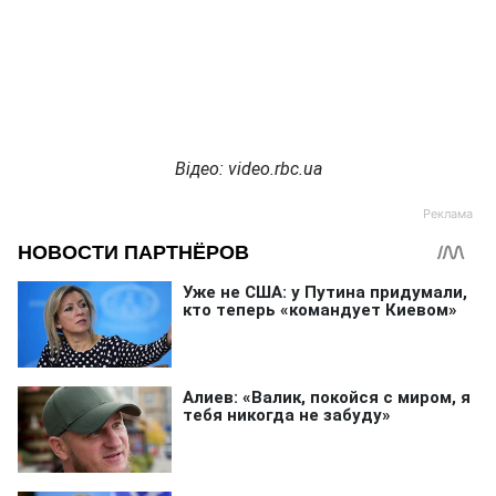
Відео: video.rbc.ua