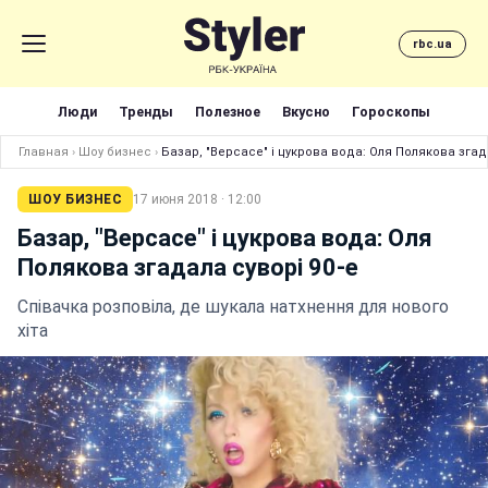
rbc.ua
Люди
Тренды
Полезное
Вкусно
Гороскопы
Главная
›
Шоу бизнес
›
Базар, "Версасе" і цукрова вода: Оля Полякова згад
ШОУ БИЗНЕС
17 июня 2018 · 12:00
Базар, "Версасе" і цукрова вода: Оля
Полякова згадала суворі 90-е
Співачка розповіла, де шукала натхнення для нового
хіта