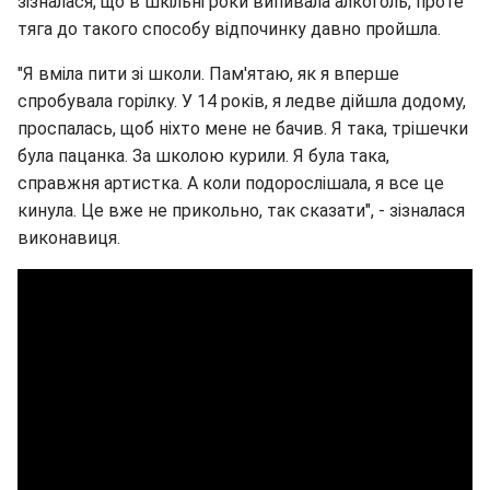
зізналася, що в шкільні роки випивала алкоголь, проте
тяга до такого способу відпочинку давно пройшла.
"Я вміла пити зі школи. Пам'ятаю, як я вперше
спробувала горілку. У 14 років, я ледве дійшла додому,
проспалась, щоб ніхто мене не бачив. Я така, трішечки
була пацанка. За школою курили. Я була така,
справжня артистка. А коли подорослішала, я все це
кинула. Це вже не прикольно, так сказати", - зізналася
виконавиця.