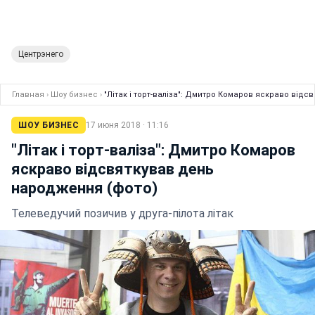
Центрэнего
Главная
›
Шоу бизнес
›
"Літак і торт-валіза": Дмитро Комаров яскраво від
ШОУ БИЗНЕС
17 июня 2018 · 11:16
"Літак і торт-валіза": Дмитро Комаров
яскраво відсвяткував день
народження (фото)
Телеведучий позичив у друга-пілота літак