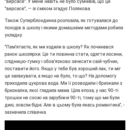
"версасе". У мене навіть не було сумнівів, що це
"версасе", — зі сміхом згадує Полякова.
Також Суперблондинка розповіла, як готувалася до
походів в школу і якими домашніми методами робила
укладку.
"Пам'ятаєте, як ми ходили в школу? Як починався
ранок школярки. Це ти повинна стати, одягти лосини,
спідницю-гумку і обов'язково зачесати свій чубчик,
поставити його. Якщо у тебе був хороший лак, ти міг
це залакувати, а якщо не було, то що? На допомогу
приходила цукрова вода. Ми її розводили і бризкали з
бризкалки, якої гладила мама. Ціла епоха, у нас 90-ті
трошки не схожі на зарубіжні 90-ті, тому що ми були
дикі, зовсім бідні. Але в цьому була якась романтика", -
зазначила співачка.