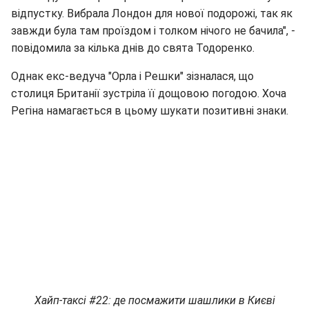
відпустку. Вибрала Лондон для нової подорожі, так як
завжди була там проїздом і толком нічого не бачила", -
повідомила за кілька днів до свята Тодоренко.
Однак екс-ведуча "Орла і Решки" зізналася, що
столиця Британії зустріла її дощовою погодою. Хоча
Регіна намагається в цьому шукати позитивні знаки.
Хайп-таксі #22: де посмажити шашлики в Києві