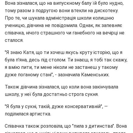
Вона зізналася, що на випускному балу їй було нудно,
тому разом з подругою вони втекли на дискотеку.
Про те, чи шукала адміністрація школи колишню
ученицю, дівчина не повідомила. Однак, як запевняє
співачка, нічого страшного чи ганебного на вечірці не
сталося.
"Я знаю Катя, що ти хочеш якусь круту історію, що я
була п'яна, десь під столом. Ти знаєш, я тобі так скажу,
я вмію пити, ти мене ніколи не застанеш у такому
дуже поганому стані", - зазначила Каменських.
Також дівчина зізналася, що коли вона закінчувала
школу, у неї була достатньо строга сукня.
"Я була у сукні, такій, дуже консервативній", —
поділилася артистка.
Співачка також розповіла, що "пила з дитинства". Вона