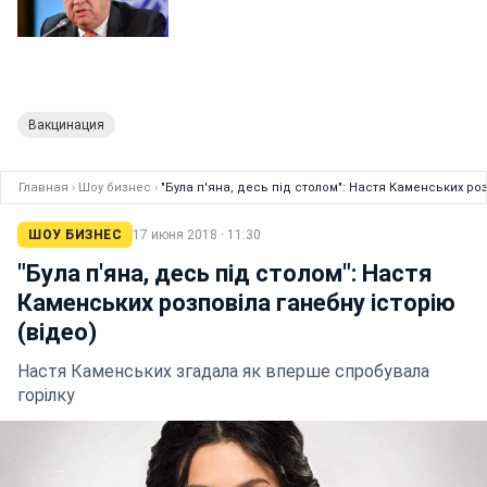
Вакцинация
Главная
›
Шоу бизнес
›
"Була п'яна, десь під столом": Настя Каменських роз
ШОУ БИЗНЕС
17 июня 2018 · 11:30
"Була п'яна, десь під столом": Настя
Каменських розповіла ганебну історію
(відео)
Настя Каменських згадала як вперше спробувала
горілку