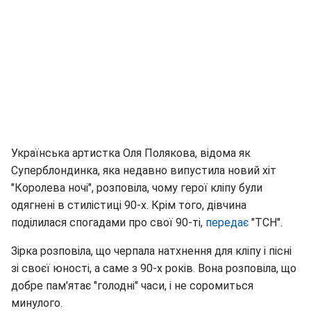
Українська артистка Оля Полякова, відома як
Суперблондинка, яка недавно випустила новий хіт
"Королева ночі", розповіла, чому герої кліпу були
одягнені в стилістиці 90-х. Крім того, дівчина
поділилася спогадами про свої 90-ті,
передає
"ТСН".
Зірка розповіла, що черпала натхнення для кліпу і пісні
зі своєї юності, а саме з 90-х років. Вона розповіла, що
добре пам'ятає "голодні" часи, і не соромиться
минулого.