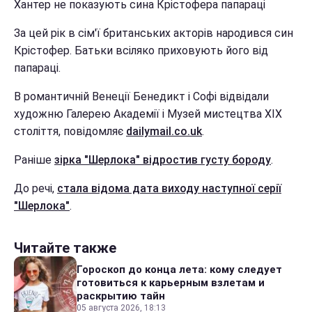
Хантер не показують сина Крістофера папараці
За цей рік в сім'ї британських акторів народився син
Крістофер. Батьки всіляко приховують його від
папараці.
В романтичній Венеції Бенедикт і Софі відвідали
художню Галерею Академії і Музей мистецтва XIX
століття, повідомляє
dailymail.co.uk
.
Раніше
зірка "Шерлока" відростив густу бороду
.
До речі,
стала відома дата виходу наступної серії
"Шерлока"
.
Читайте также
Гороскоп до конца лета: кому следует
готовиться к карьерным взлетам и
раскрытию тайн
05 августа 2026, 18:13