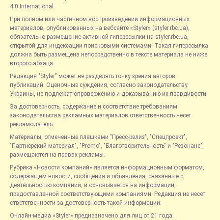
4.0 International.
При полном или частичном воспроизведении информационных
материалов, опубликованных на вебсайте «Styler» (styler.rbc.ua),
обязательно размещение активной гиперссылки на styler.rbc.ua,
открытой для индексации поисковыми системами. Такая гиперссылка
должна быть размещена непосредственно в тексте материала не ниже
второго абзаца.
Редакция "Styler" может не разделять точку зрения авторов
публикаций. Оценочные суждения, согласно законодательству
Украины, не подлежат опровержению и доказыванию их правдивости.
За достоверность, содержание и соответствие требованиям
законодательства рекламных материалов ответственность несет
рекламодатель.
Материалы, отмеченные плашками "Пресс-релиз", "Спецпроект",
"Партнерский материал", "Promo", "Благотворительность" и "Резонанс",
размещаются на правах рекламы.
Рубрика «Новости компаний» является информационным форматом,
содержащим новости, сообщения и объявления, связанные с
деятельностью компаний, и основывается на информации,
предоставленной соответствующими компаниями. Редакция не несет
ответственности за достоверность такой информации.
Онлайн-медиа «Styler» предназначено для лиц от 21 года.