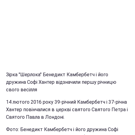
Зірка "Шерлока" Бенедикт Камбербетч і його
дружина Софі Хантер відзначили першу річницю
свого весілля
14 лютого 2016 року 39-річний Камбербетч і 37-річна
Хантер повінчалися в церкві святого Святого Петра і
Святого Павла в Лондоні.
Фото: Бенедикт Камбербетч і його дружина Софі