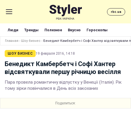
rbc.ua
Люди
Тренды
Полезное
Вкусно
Гороскопы
Главная
›
Шоу бизнес
›
Бенедикт Камбербетч і Софі Хантер відсвяткували 
ШОУ БИЗНЕС
19 февраля 2016, 14:18
Бенедикт Камбербетч і Софі Хантер
відсвяткували першу річницю весілля
Пара провела романтичну відпустку у Венеції (Італія). Рік
тому зірки повінчалися в День всіх закоханих
Поделиться: