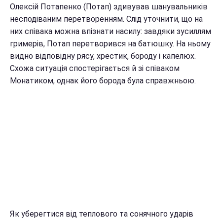
Олексій Потапенко (Потап) здивував шанувальників
несподіваним перетворенням. Слід уточнити, що на
них співака можна впізнати насилу: завдяки зусиллям
гримерів, Потап перетворився на батюшку. На ньому
видно відповідну рясу, хрестик, бороду і капелюх.
Схожа ситуація спостерігається й зі співаком
Монатиком, однак його борода була справжньою.
Як уберегтися від теплового та сонячного ударів