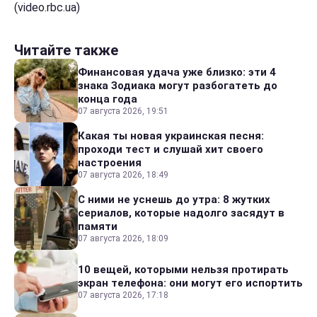
(video.rbc.ua)
Читайте также
Финансовая удача уже близко: эти 4
знака Зодиака могут разбогатеть до
конца года
07 августа 2026, 19:51
Какая ты новая украинская песня:
проходи тест и слушай хит своего
настроения
07 августа 2026, 18:49
С ними не уснешь до утра: 8 жутких
сериалов, которые надолго засядут в
памяти
07 августа 2026, 18:09
10 вещей, которыми нельзя протирать
экран телефона: они могут его испортить
07 августа 2026, 17:18