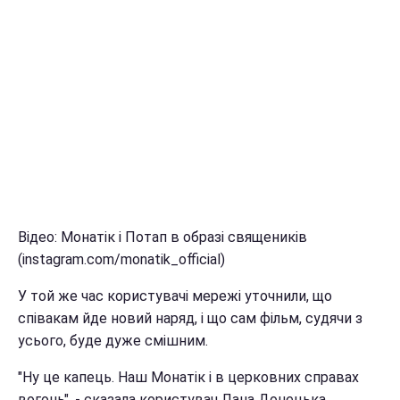
Відео: Монатік і Потап в образі священиків
(instagram.com/monatik_official)
У той же час користувачі мережі уточнили, що
співакам йде новий наряд, і що сам фільм, судячи з
усього, буде дуже смішним.
"Ну це капець. Наш Монатік і в церковних справах
вогонь", - сказала користувач Лана Донецька.