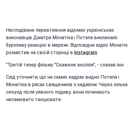
Несподіване перевтілення відомих українських
виконавців Дмитра Монатіка і Потапа викликало
бурхливу реакцію в мережі. Відповідне відео Монатік
розмістив на своїй сторінці в
Instagram
.
"Третій тизер фільму "Скажене весілля", - сказав він.
Слід уточнити, що на самих кадрах видно Потапа і
Монатіка в рясах священиків з кадилом. Через кілька
секунд після уявного подиву, вони починають
несамовито танцювати.