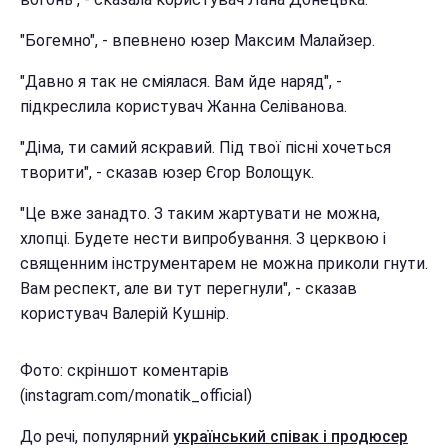
"Богемно", - впевнено юзер Максим Малайзер.
"Давно я так не сміялася. Вам йде наряд", -
підкреслила користувач Жанна Селіванова.
"Діма, ти самий яскравий. Під твої пісні хочеться
творити", - сказав юзер Єгор Волощук.
"Це вже занадто. З таким жартувати не можна,
хлопці. Будете нести випробування. З церквою і
священним інструментарем не можна приколи гнути.
Вам респект, але ви тут перегнули", - сказав
користувач Валерій Кушнір.
Фото: скріншот коментарів
(instagram.com/monatik_official)
До речі, популярний
український співак і продюсер