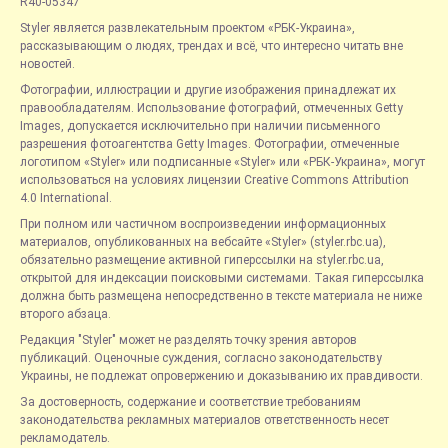
R40-05347
Styler является развлекательным проектом «РБК-Украина»,
рассказывающим о людях, трендах и всё, что интересно читать вне
новостей.
Фотографии, иллюстрации и другие изображения принадлежат их
правообладателям. Использование фотографий, отмеченных Getty
Images, допускается исключительно при наличии письменного
разрешения фотоагентства Getty Images. Фотографии, отмеченные
логотипом «Styler» или подписанные «Styler» или «РБК-Украина», могут
использоваться на условиях лицензии Creative Commons Attribution
4.0 International.
При полном или частичном воспроизведении информационных
материалов, опубликованных на вебсайте «Styler» (styler.rbc.ua),
обязательно размещение активной гиперссылки на styler.rbc.ua,
открытой для индексации поисковыми системами. Такая гиперссылка
должна быть размещена непосредственно в тексте материала не ниже
второго абзаца.
Редакция "Styler" может не разделять точку зрения авторов
публикаций. Оценочные суждения, согласно законодательству
Украины, не подлежат опровержению и доказыванию их правдивости.
За достоверность, содержание и соответствие требованиям
законодательства рекламных материалов ответственность несет
рекламодатель.