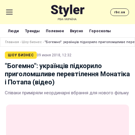
rbc.ua
Люди
Тренды
Полезное
Вкусно
Гороскопы
Главная
›
Шоу бизнес
›
"Богемно": українців підкорило приголомшливе перев
ШОУ БИЗНЕС
09 июня 2018, 12:32
"Богемно": українців підкорило
приголомшливе перевтілення Монатіка
і Потапа (відео)
Співаки приміряли неординарні вбрання для нового фільму