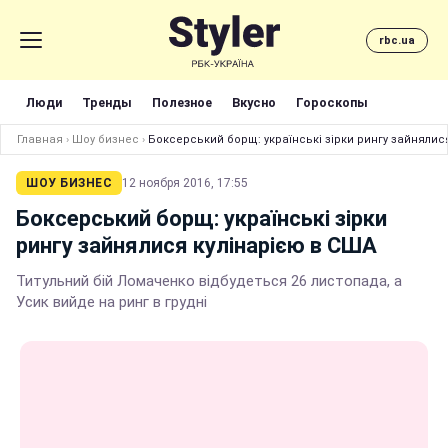
rbc.ua
Люди
Тренды
Полезное
Вкусно
Гороскопы
Главная
›
Шоу бизнес
›
Боксерський борщ: українські зірки рингу зайнялис
ШОУ БИЗНЕС
12 ноября 2016, 17:55
Боксерський борщ: українські зірки
рингу зайнялися кулінарією в США
Титульний бій Ломаченко відбудеться 26 листопада, а
Усик вийде на ринг в грудні