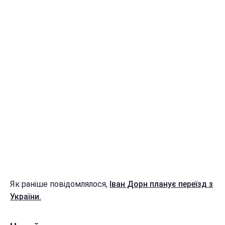
Як раніше повідомлялося,
Іван Дорн планує переїзд з
України.