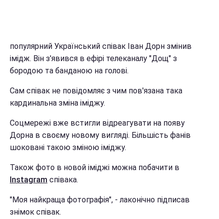
популярний Український співак Іван Дорн змінив
імідж. Він з'явився в ефірі телеканалу "Дощ" з
бородою та банданою на голові.
Сам співак не повідомляє з чим пов'язана така
кардинальна зміна іміджу.
Соцмережі вже встигли відреагувати на появу
Дорна в своєму новому вигляді. Більшість фанів
шоковані такою зміною іміджу.
Також фото в новой іміджі можна побачити в
Instagram
співака.
"Моя найкраща фотографія", - лаконічно підписав
знімок співак.