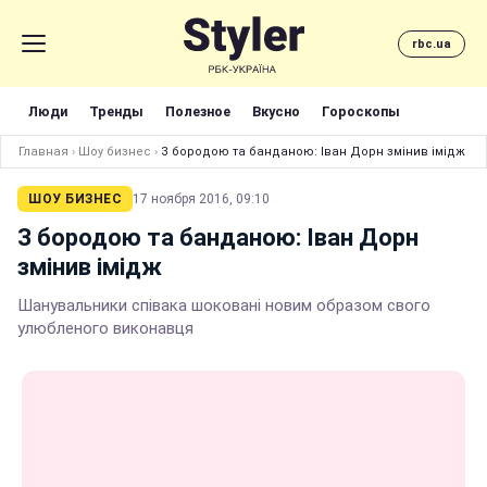
rbc.ua
Люди
Тренды
Полезное
Вкусно
Гороскопы
Главная
›
Шоу бизнес
›
З бородою та банданою: Іван Дорн змінив імідж
ШОУ БИЗНЕС
17 ноября 2016, 09:10
З бородою та банданою: Іван Дорн
змінив імідж
Шанувальники співака шоковані новим образом свого
улюбленого виконавця