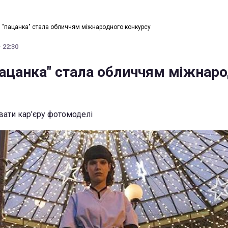
 "пацанка" стала обличчям міжнародного конкурсу
 22:30
ацанка" стала обличчям міжнар
вати кар'єру фотомоделі