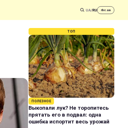
UA
/
RU
rbc.ua
ТОП
ПОЛЕЗНОЕ
Выкопали лук? Не торопитесь
прятать его в подвал: одна
ошибка испортит весь урожай