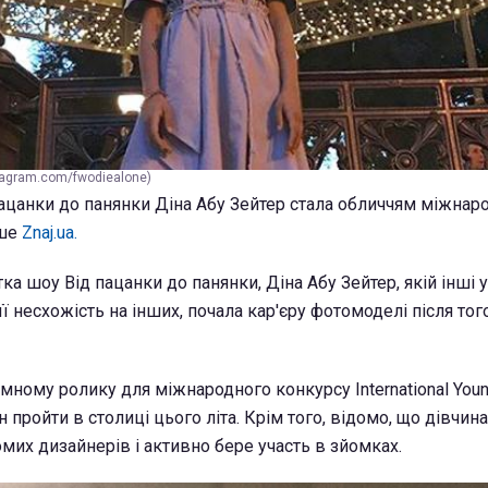
tagram.com/fwodiealone)
пацанки до панянки Діна Абу Зейтер стала обличчям міжнар
ише
Znaj.ua.
тка шоу Від пацанки до панянки, Діна Абу Зейтер, якій інші 
її несхожість на інших, почала кар'єру фотомоделі після того
мному ролику для міжнародного конкурсу International You
н пройти в столиці цього літа. Крім того, відомо, що дівчин
омих дизайнерів і активно бере участь в зйомках.