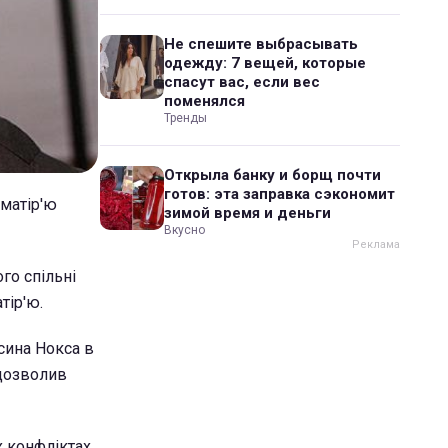
Не спешите выбрасывать
одежду: 7 вещей, которые
спасут вас, если вес
поменялся
Тренды
Открыла банку и борщ почти
готов: эта заправка сэкономит
 матір'ю
зимой время и деньги
Вкусно
го спільні
тір'ю.
сина Нокса в
 дозволив
х конфліктах.