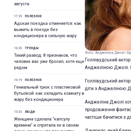
августа
17:25
ПОЛЕЗНОЕ
Адская поездка отменяется: как
выжить в поезде без
кондиционера в сильную жару
16:55
ТРЕНДЫ
Фото: Анджеліна Джолі і Бре
Тихий развод: 8 признаков, что
Голлівудський актор 
человек вас уже бросил, хотя еще
Анджеліною Джолі.
рядом
16:19
Голлівудський актор
ПОЛЕЗНОЕ
Гениальный трюк с пластиковой
діти з Анджеліною Д
бутылкой: как охладить комнату в
жару без кондиционера
Анджеліна Джолі хот
продовження фантаст
15:33
ЛЮДИ
частіше бачитися з 
Женщина сделала "капсулу
времени" и спрятала ее в своем
Джерело, який близьк