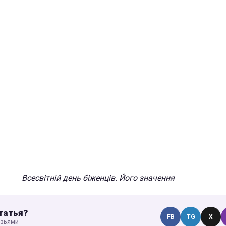
Всесвітній день біженців. Його значення
татья?
FB
TG
X
узьями