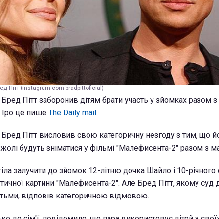
д Пітт (instagram.com-bradpittoficial)
Бред Пітт заборонив дітям брати участь у зйомках разом з
 Про це пише
The Daily mail.
 Бред Пітт висловив свою категоричну незгоду з тим, що йо
жолі будуть зніматися у фільмі "Малефисента-2" разом з ма
іла залучити до зйомок 12-літню дочка Шайло і 10-річного 
ичної картини "Малефисента-2". Але Бред Пітт, якому суд
дітьми, відповів категоричною відмовою.
е до сім'ї, повідомило, що пара використовує дітей у свої