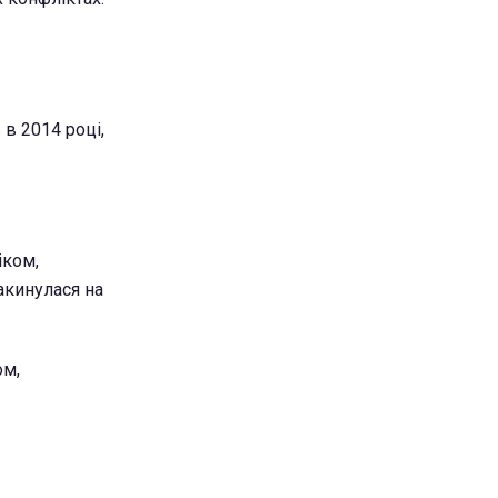
в 2014 році,
іком,
акинулася на
ом,