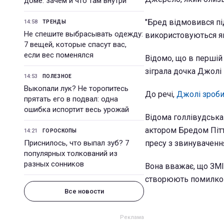
доме: зачем и что там внутри
"Бред відмовився під
14:58
ТРЕНДЫ
Не спешите выбрасывать одежду:
використовуються як
7 вещей, которые спасут вас,
если вес поменялся
Відомо, що в першій
зіграла дочка Джолі 
14:53
ПОЛЕЗНОЕ
Выкопали лук? Не торопитесь
До речі,
Джолі зробил
прятать его в подвал: одна
ошибка испортит весь урожай
Відома голлівудська
актором Бредом Пітт
14:21
ГОРОСКОПЫ
Приснилось, что выпал зуб? 7
пресу з звинуваченн
популярных толкований из
разных сонников
Вона вважає, що ЗМІ
створюють помилкову
Все новости