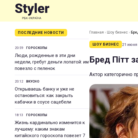
Главная
›
Шоу бизнес
›
Бре
ПОСЛЕДНИЕ НОВОСТИ
21 июня 
ШОУ БИЗНЕС
20:59
ГОРОСКОПЫ
Люди, рожденные в эти дни
Бред Пітт з
недели, гребут деньги лопатой: им
повезло с пеленок
Актор категорично п
20:12
ВКУСНО
Открываешь банку и уже не
остановиться: как закрыть
кабачки в соусе сацебели
18:13
ГОРОСКОПЫ
Жизнь кардинально изменится к
лучшему: каким знакам
китайского гороскопа повезет 7