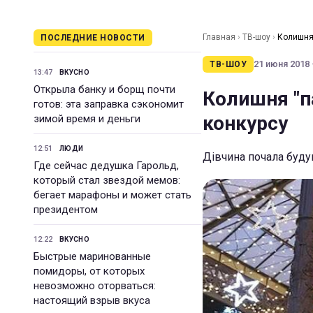
Главная
›
ТВ-шоу
›
Колишня
ПОСЛЕДНИЕ НОВОСТИ
21 июня 2018 ·
ТВ-ШОУ
13:47
ВКУСНО
Открыла банку и борщ почти
Колишня "п
готов: эта заправка сэкономит
конкурсу
зимой время и деньги
12:51
ЛЮДИ
Дівчина почала буду
Где сейчас дедушка Гарольд,
который стал звездой мемов:
бегает марафоны и может стать
президентом
12:22
ВКУСНО
Быстрые маринованные
помидоры, от которых
невозможно оторваться:
настоящий взрыв вкуса