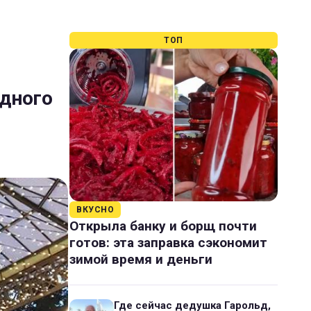
ТОП
одного
ВКУСНО
Открыла банку и борщ почти
готов: эта заправка сэкономит
зимой время и деньги
Где сейчас дедушка Гарольд,