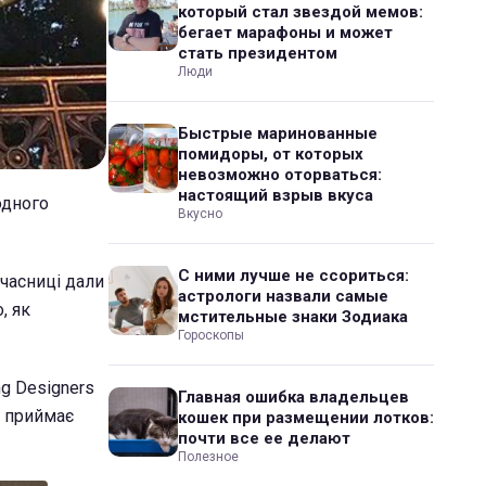
который стал звездой мемов:
бегает марафоны и может
стать президентом
Люди
Быстрые маринованные
помидоры, от которых
невозможно оторваться:
настоящий взрыв вкуса
одного
Вкусно
С ними лучше не ссориться:
учасниці дали
астрологи назвали самые
, як
мстительные знаки Зодиака
Гороскопы
ng Designers
Главная ошибка владельцев
а приймає
кошек при размещении лотков:
почти все ее делают
Полезное