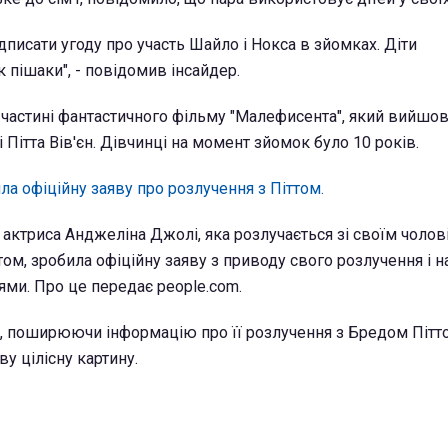
писати угоду про участь Шайло і Нокса в зйомках. Діти
 пішаки", - повідомив інсайдер.
 частині фантастичного фільму "Малефисента", який вийшов 
і Пітта Вів'єн. Дівчинці на момент зйомок було 10 років.
а офіційну заяву про розлучення з Піттом.
 актриса Анджеліна Джолі, яка розлучається зі своїм чолов
ом, зробила офіційну заяву з приводу свого розлучення і н
ями. Про це передає people.com.
, поширюючи інформацію про її розлучення з Бредом Пітт
 цілісну картину.