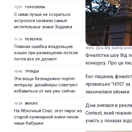
12:01
ГОРОСКОПЫ
С ними лучше не ссориться:
астрологи назвали самые
мстительные знаки Зодиака
11:16
ПОЛЕЗНОЕ
Главная ошибка владельцев
Фото: Діна Абу Зейтер (ins
кошек при размещении лотков:
Фіналістка шоу Від 
почти все ее делают
конкурсу. Про це п
10:40
ТРЕНДЫ
Екс-пацанка, фіналіс
Эти вещи безнадежно портят
прізвисько "НЛО" за 
интерьер: дизайнеры советуют
избавиться от них уже сейчас
закінчилися зйомки.
10:24
ВКУСНО
Діна знялася в рекла
На Яблочный Спас: этот пирог из
Contest, який повине
старой кулинарной книги пекли
участь у показах від
наши бабушки