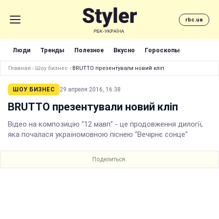
rbc.ua
Люди
Тренды
Полезное
Вкусно
Гороскопы
Главная
›
Шоу бизнес
›
BRUTTO презентували новий кліп
ШОУ БИЗНЕС
29 апреля 2016, 16:38
BRUTTO презентували новий кліп
Відео на композицію "12 мавп" - це продовження дилогії,
яка почалася україномовною піснею "Вечірнє сонце"
Поделиться: