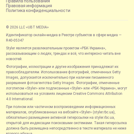
Правила пользования
Правовая информация
Политика конфиденциальности
© 2026 LLC «UBT MEDIA»
Идентификатор онлайн-медиа в Реестре субъектов в сфере медиа —
R40-05347
Styler является развлекательным проектом «РБК-Украина»,
рассказывающим о людях, трендах и всё, что интересно читать вне
новостей.
Фотографии, иллюстрации и другие изображения принадлежат их
правообладателям. Использование фотографий, отмеченных Getty
Images, допускается исключительно при наличии письменного
разрешения фотоагентства Getty Images. Фотографии, отмеченные
логотипом «Styler» или подписанные «Styler» или «РБК-Украина», могут
использоваться на условиях лицензии Creative Commons Attribution
4.0 International.
При полном или частичном воспроизведении информационных
материалов, опубликованных на вебсайте «Styler» (styler.rbc.ua),
обязательно размещение активной гиперссылки на styler.rbc.ua,
открытой для индексации поисковыми системами. Такая гиперссылка
должна быть размещена непосредственно в тексте материала не ниже
второго абзаца.