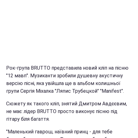
Рок-група BRUTTO представила новий кліп на пісню
"12 мавп". Музиканти зробили душевну акустичну
версію пісні, яка увійшла ще в альбом колишньої
групи Сергія Міхалка "Ляпис Трубецкой" "Manifest".
Сюжету як такого кліп, знятий Дмитром Авдєєвим,
не має: лідер BRUTTO просто виконує пісню під
гітару біля багаття.
"Маленький гаврош, наївний принц - для тебе