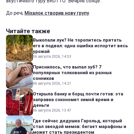
акустичного туру BRUTTO "Вечірнє сонце".
До речі,
Міхалок створив нову групу
.
Читайте также
Выкопали лук? Не торопитесь прятать
его в подвал: одна ошибка испортит весь
урожай
06 августа 2026, 14:53
Приснилось, что выпал зуб? 7
популярных толкований из разных
сонников
06 августа 2026, 14:21
Открыла банку и борщ почти готов: эта
заправка сэкономит зимой время и
деньги
06 августа 2026, 13:47
Где сейчас дедушка Гарольд, который
стал звездой мемов: бегает марафоны и
может стать президентом