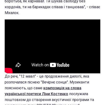
боротьба, як карнавал. Ти шукав свободу без
кордонів, ти на барикадах співав і танцював", - співає
Міхалок.
До речі, "12 мавп" - це продовження дилогії, яка
розпочалася піснею "Вечірнє сонце". Музиканти
пояснюють, що саме
композиція на слова
української поетеси Ліни Костенко
послужила
поштовхом до створення акустичної програми та