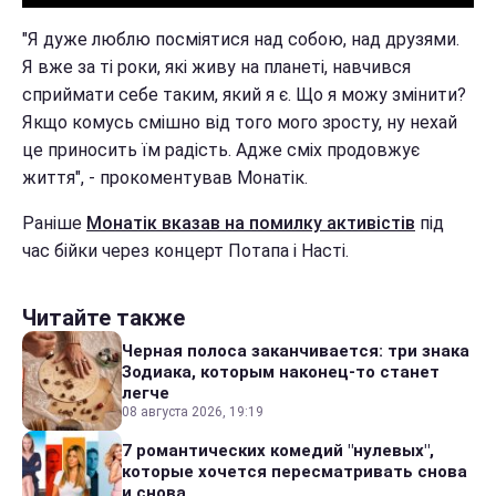
"Я дуже люблю посміятися над собою, над друзями.
Я вже за ті роки, які живу на планеті, навчився
сприймати себе таким, який я є. Що я можу змінити?
Якщо комусь смішно від того мого зросту, ну нехай
це приносить їм радість. Адже сміх продовжує
життя", - прокоментував Монатік.
Раніше
Монатік вказав на помилку активістів
під
час бійки через концерт Потапа і Насті.
Читайте также
Черная полоса заканчивается: три знака
Зодиака, которым наконец-то станет
легче
08 августа 2026, 19:19
7 романтических комедий "нулевых",
которые хочется пересматривать снова
и снова