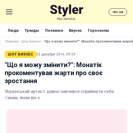
rbc.ua
Люди
Тренды
Полезное
Вкусно
Гороскопы
Главная
›
Шоу бизнес
›
"Що я можу змінити?": Монатік прокоментував жарт
ШОУ БИЗНЕС
05 декабря 2016, 09:59
"Що я можу змінити?": Монатік
прокоментував жарти про своє
зростання
Український артист давно навчився сприймати себе
таким, яким він є