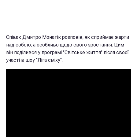
Співак Дмитро Монатік розповів, як сприймає жарти
над собою, а особливо щодо свого зростання. Цим
він поділився у програмі "Світське життя" після своєї
участі в шоу "Ліга сміху".