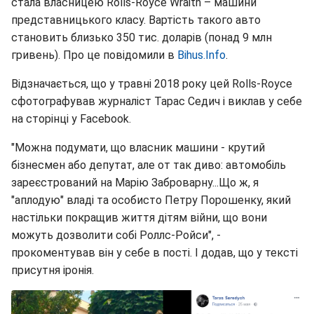
стала власницею Rolls-Royce Wraith – машини
представницького класу. Вартість такого авто
становить близько 350 тис. доларів (понад 9 млн
гривень). Про це повідомили в
Bihus.Info
.
Відзначається, що у травні 2018 року цей Rolls-Royce
сфотографував журналіст Тарас Седич і виклав у себе
на сторінці у Facebook.
"Можна подумати, що власник машини - крутий
бізнесмен або депутат, але от так диво: автомобіль
зареєстрований на Марію Заброварну...Що ж, я
"аплодую" владі та особисто Петру Порошенку, який
настільки покращив життя дітям війни, що вони
можуть дозволити собі Роллс-Ройси", -
прокоментував він у себе в пості. І додав, що у тексті
присутня іронія.