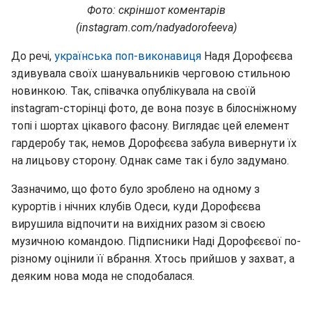
Фото: скріншот коментарів
(instagram.com/nadyadorofeeva)
До речі,
українська поп-виконавиця
Надя Дорофєєва
здивувала своїх шанувальників черговою стильною
новинкою. Так, співачка опублікувала на своїй
instagram-сторінці фото, де вона позує в білосніжному
топі і шортах цікавого фасону. Виглядає цей елемент
гардеробу так, немов Дорофєєва забула вивернути їх
на лицьову сторону. Однак саме так і було задумано.
Зазначимо, що фото було зроблено на одному з
курортів і нічних клубів Одеси, куди Дорофєєва
вирушила відпочити на вихідних разом зі своєю
музичною командою. Підписники Наді Дорофєєвої по-
різному оцінили її вбрання. Хтось прийшов у захват, а
деяким нова мода не сподобалася.