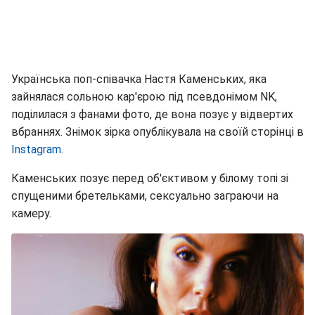
Українська поп-співачка Настя Каменських, яка
зайнялася сольною кар'єрою під псевдонімом NK,
поділилася з фанами фото, де вона позує у відвертих
вбраннях. Знімок зірка опублікувала на своїй сторінці в
Instagram
.
Каменських позує перед об'єктивом у білому топі зі
спущеними бретельками, сексуально заграючи на
камеру.