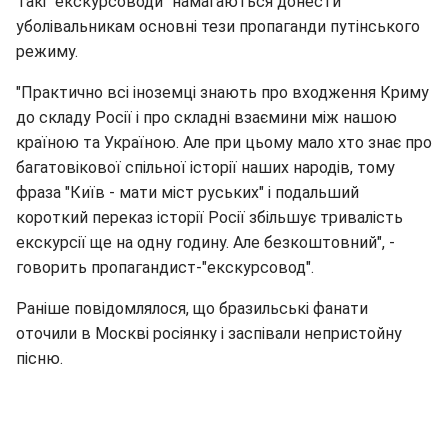
Такі "екскурсоводи" намагаються донести
уболівальникам основні тези пропаганди путінського
режиму.
"Практично всі іноземці знають про входження Криму
до складу Росії і про складні взаємини між нашою
країною та Україною. Але при цьому мало хто знає про
багатовікової спільної історії наших народів, тому
фраза "Київ - мати міст руських" і подальший
короткий переказ історії Росії збільшує тривалість
екскурсії ще на одну годину. Але безкоштовний", -
говорить пропагандист-"екскурсовод".
Раніше повідомлялося, що бразильські фанати
оточили в Москві росіянку і заспівали непристойну
пісню.