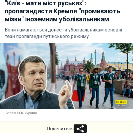
"Київ - мати міст руських":
пропагандисти Кремля "промивають
мізки" іноземним уболівальникам
Вони намагаються донести уболівальникам основні
тези пропаганди путінського режиму
Колаж РБК-Україна
Поделиться