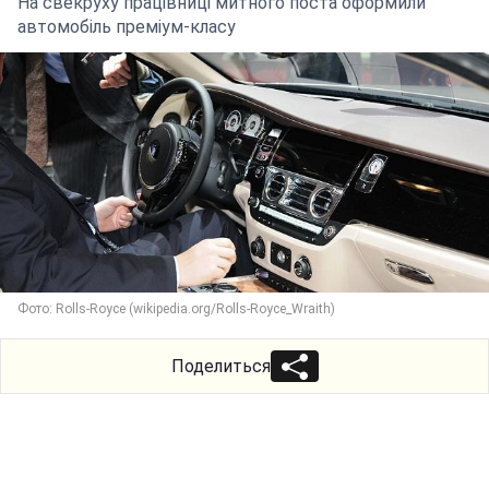
На свекруху працівниці митного поста оформили
автомобіль преміум-класу
Фото: Rolls-Royce (wikipedia.org/Rolls-Royce_Wraith)
Поделиться