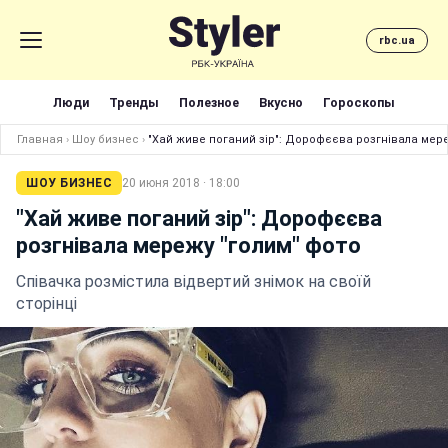
rbc.ua
Люди
Тренды
Полезное
Вкусно
Гороскопы
Главная
›
Шоу бизнес
›
"Хай живе поганий зір": Дорофєєва розгнівала мере
ШОУ БИЗНЕС
20 июня 2018 · 18:00
"Хай живе поганий зір": Дорофєєва
розгнівала мережу "голим" фото
Співачка розмістила відвертий знімок на своїй
сторінці