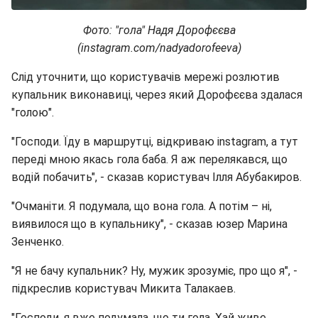
Фото: "гола" Надя Дорофєєва
(instagram.com/nadyadorofeeva)
Слід уточнити, що користувачів мережі розлютив
купальник виконавиці, через який Дорофєєва здалася
"голою".
"Господи. Їду в маршрутці, відкриваю instagram, а тут
переді мною якась гола баба. Я аж перелякався, що
водій побачить", - сказав користувач Ілля Абубакиров.
"Очманіти. Я подумала, що вона гола. А потім – ні,
виявилося що в купальнику", - сказав юзер Марина
Зенченко.
"Я не бачу купальник? Ну, мужик зрозуміє, про що я", -
підкреслив користувач Микита Талакаев.
"Господи, я вже подумала, що ти гола. Хай живе