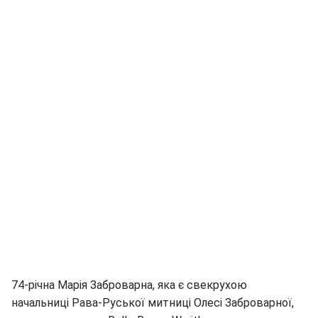
74-річна Марія Заброварна, яка є свекрухою
начальниці Рава-Руської митниці Олесі Заброварної,