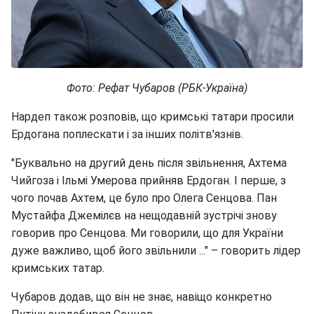
Фото: Рефат Чубаров (РБК-Україна)
Нардеп також розповів, що кримські татари просили
Ердогана поплескати і за інших політв'язнів.
"Буквально на другий день після звільнення, Ахтема
Чийгоза і Ільмі Умерова прийняв Ердоган. І перше, з
чого почав Ахтем, це було про Олега Сенцова. Пан
Мустайфа Джемілєв на нещодавній зустрічі знову
говорив про Сенцова. Ми говорили, що для України
дуже важливо, щоб його звільнили ..." – говорить лідер
кримських татар.
Чубаров додав, що він не знає, навіщо конкретно