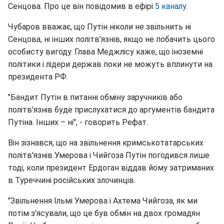
Сенцова. Про це він повідомив в ефірі
5 каналу
.
Чубаров вважає, що Путін ніколи не звільнить ні
Сенцова, ні інших політв'язнів, якщо не побачить цього
особисту вигоду. Глава Меджлісу каже, що іноземні
політики і лідери держав поки не можуть вплинути на
президента РФ.
"Бандит Путін в питанні обміну заручників або
політв'язнів буде прислухатися до аргументів бандита
Путіна. Інших – ні", - говорить Рефат.
Він зізнався, що на звільнення кримськотатарських
політв'язнів Умерова і Чийгоза Путін погодився лише
тоді, коли президент Ердоган віддав йому затриманих
в Туреччині російських злочинців.
"Звільнення Ільмі Умерова і Ахтема Чийгоза, як ми
потім з'ясували, що це був обмін на двох громадян