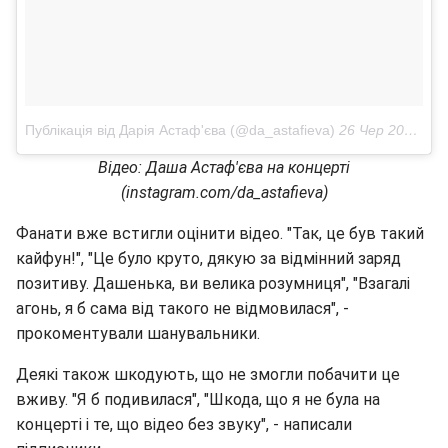
Публікація від Дарія Астаф'єва (@da_astafieva)
26 Чер 2018 в 11:24 PDT
Відео: Даша Астаф'єва на концерті
(instagram.com/da_astafieva)
Фанати вже встигли оцінити відео. "Так, це був такий
кайфун!", "Це було круто, дякую за відмінний заряд
позитиву. Дашенька, ви велика розумниця", "Взагалі
агонь, я б сама від такого не відмовилася", -
прокоментували шанувальники.
Деякі також шкодують, що не змогли побачити це
вживу. "Я б подивилася", "Шкода, що я не була на
концерті і те, що відео без звуку", - написали