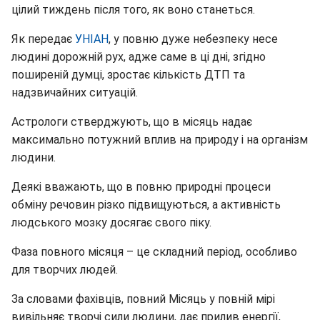
цілий тиждень після того, як воно станеться.
Як передає
УНІАН
, у повню дуже небезпеку несе
людині дорожній рух, адже саме в ці дні, згідно
поширеній думці, зростає кількість ДТП та
надзвичайних ситуацій.
Астрологи стверджують, що в місяць надає
максимально потужний вплив на природу і на організм
людини.
Деякі вважають, що в повню природні процеси
обміну речовин різко підвищуються, а активність
людського мозку досягає свого піку.
Фаза повного місяця – це складний період, особливо
для творчих людей.
За словами фахівців, повний Місяць у повній мірі
вивільняє творчі сили людини, дає прилив енергії,