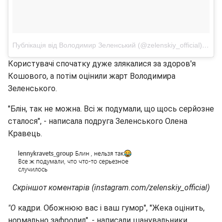
Публікація від Володимир Зеленський (@zelenskiy_official)
27 Че
Користувачі спочатку дуже злякалися за здоров'я
Кошового, а потім оцінили жарт Володимира
Зеленського.
"Блін, так не можна. Всі ж подумали, що щось серйозне
сталося", - написала подруга Зеленського Олена
Кравець.
Скріншот коментарів (instagram.com/zelenskiy_official)
"О
кадри. Обожнюю вас і ваш гумор", "Жека оцінить,
нормально зафролил", - написали шанувальники.