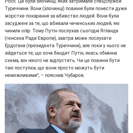
Росії. Це були злочинці, яких затримали спецслужби
Туреччини. Вони (злочинці) повинні були понести дуже
жорстке покарання за вбивство людей. Вони були
засуджені за те, що вбивали чеченських людей, які
чинили опір. Тому Путін послухав сьогодні Ягланда
(генсека Ради Європи), завтра може послухати
Ердогана (президента Туреччини), але поки у нього не
зійдеться те, що хоче бандит Путін, якась обмінна
схема, він нікого не відпустить. Чи це повинні бути
такі поступки, що вони просто можуть бути
неможливими", – пояснив Чубаров.