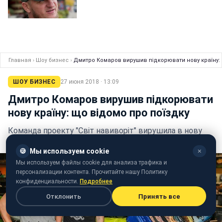
Главная
›
Шоу бизнес
›
Дмитро Комаров вирушив підкорювати нову країну: 
ШОУ БИЗНЕС
27 июня 2018 · 13:09
Дмитро Комаров вирушив підкорювати
нову країну: що відомо про поїздку
Команда проекту "Світ навиворіт" вирушила в нову
експедицію
🍪
Мы используем cookie
✕
Мы используем файлы cookie для анализа трафика и
персонализации контента. Прочитайте нашу Политику
конфиденциальности.
Подробнее
Отклонить
Принять все