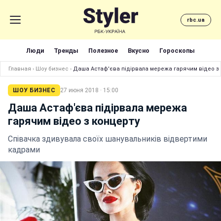
rbc.ua
Люди
Тренды
Полезное
Вкусно
Гороскопы
Главная
›
Шоу бизнес
›
Даша Астаф'єва підірвала мережа гарячим відео з 
ШОУ БИЗНЕС
27 июня 2018 · 15:00
Даша Астаф'єва підірвала мережа
гарячим відео з концерту
Співачка здивувала своїх шанувальників відвертими
кадрами