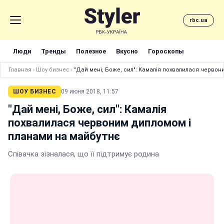
rbc.ua
Люди
Тренды
Полезное
Вкусно
Гороскопы
Главная
›
Шоу бизнес
›
"Дай мені, Боже, сил": Камалія похвалилася червон
ШОУ БИЗНЕС
09 июня 2018, 11:57
"Дай мені, Боже, сил": Камалія
похвалилася червоним дипломом і
планами на майбутнє
Співачка зізналася, що її підтримує родина