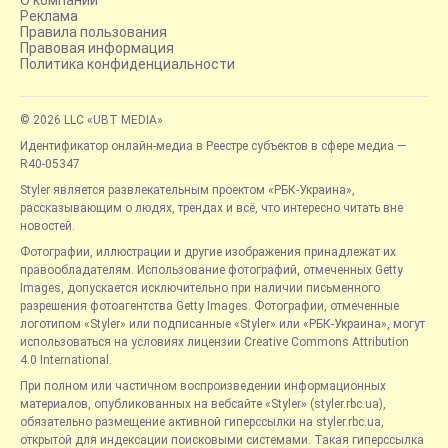
Реклама
Правила пользования
Правовая информация
Политика конфиденциальности
© 2026 LLC «UBT MEDIA»
Идентификатор онлайн-медиа в Реестре субъектов в сфере медиа —
R40-05347
Styler является развлекательным проектом «РБК-Украина»,
рассказывающим о людях, трендах и всё, что интересно читать вне
новостей.
Фотографии, иллюстрации и другие изображения принадлежат их
правообладателям. Использование фотографий, отмеченных Getty
Images, допускается исключительно при наличии письменного
разрешения фотоагентства Getty Images. Фотографии, отмеченные
логотипом «Styler» или подписанные «Styler» или «РБК-Украина», могут
использоваться на условиях лицензии Creative Commons Attribution
4.0 International.
При полном или частичном воспроизведении информационных
материалов, опубликованных на вебсайте «Styler» (styler.rbc.ua),
обязательно размещение активной гиперссылки на styler.rbc.ua,
открытой для индексации поисковыми системами. Такая гиперссылка