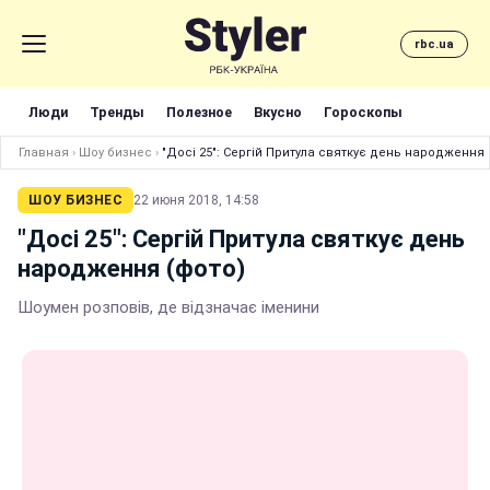
rbc.ua
Люди
Тренды
Полезное
Вкусно
Гороскопы
Главная
›
Шоу бизнес
›
"Досі 25": Сергій Притула святкує день народження 
ШОУ БИЗНЕС
22 июня 2018, 14:58
"Досі 25": Сергій Притула святкує день
народження (фото)
Шоумен розповів, де відзначає іменини