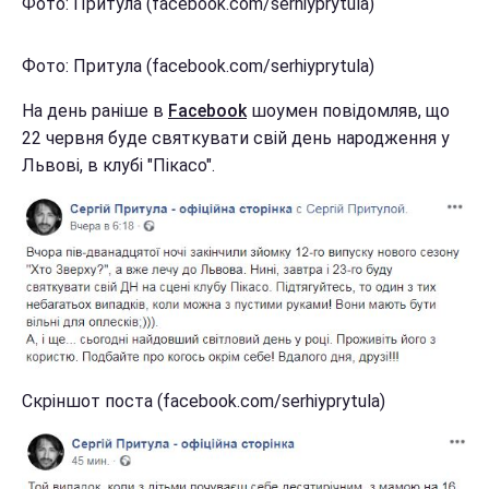
Фото: Притула (facebook.com/serhiyprytula)
Фото: Притула (facebook.com/serhiyprytula)
На день раніше в
Facebook
шоумен повідомляв, що
22 червня буде святкувати свій день народження у
Львові, в клубі "Пікасо".
Скріншот поста (facebook.com/serhiyprytula)