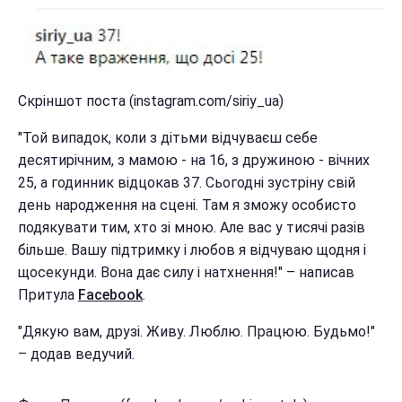
Скріншот поста (instagram.com/siriy_ua)
"Той випадок, коли з дітьми відчуваєш себе
десятирічним, з мамою - на 16, з дружиною - вічних
25, а годинник відцокав 37. Сьогодні зустріну свій
день народження на сцені. Там я зможу особисто
подякувати тим, хто зі мною. Але вас у тисячі разів
більше. Вашу підтримку і любов я відчуваю щодня і
щосекунди. Вона дає силу і натхнення!" – написав
Притула
Facebook
.
"Дякую вам, друзі. Живу. Люблю. Працюю. Будьмо!"
– додав ведучий.