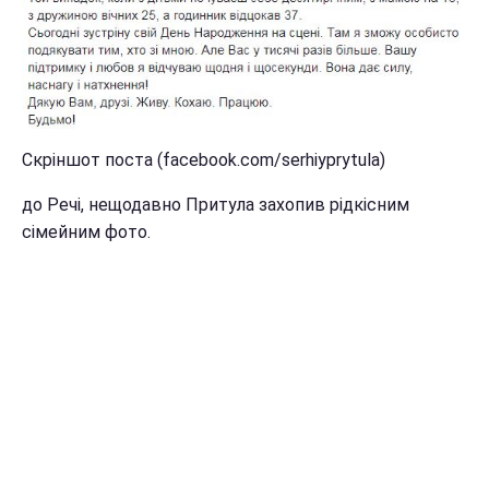
Скріншот поста (facebook.com/serhiyprytula)
до Речі, нещодавно Притула захопив рідкісним
сімейним фото.