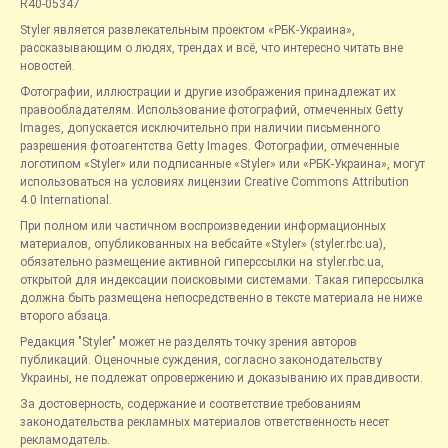
R40-05347
Styler является развлекательным проектом «РБК-Украина»,
рассказывающим о людях, трендах и всё, что интересно читать вне
новостей.
Фотографии, иллюстрации и другие изображения принадлежат их
правообладателям. Использование фотографий, отмеченных Getty
Images, допускается исключительно при наличии письменного
разрешения фотоагентства Getty Images. Фотографии, отмеченные
логотипом «Styler» или подписанные «Styler» или «РБК-Украина», могут
использоваться на условиях лицензии Creative Commons Attribution
4.0 International.
При полном или частичном воспроизведении информационных
материалов, опубликованных на вебсайте «Styler» (styler.rbc.ua),
обязательно размещение активной гиперссылки на styler.rbc.ua,
открытой для индексации поисковыми системами. Такая гиперссылка
должна быть размещена непосредственно в тексте материала не ниже
второго абзаца.
Редакция "Styler" может не разделять точку зрения авторов
публикаций. Оценочные суждения, согласно законодательству
Украины, не подлежат опровержению и доказыванию их правдивости.
За достоверность, содержание и соответствие требованиям
законодательства рекламных материалов ответственность несет
рекламодатель.