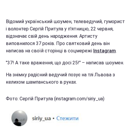
Відомий український шоумен, телеведучий, гуморист
і волонтер Сергій Притула у п'ятницю, 22 червня,
відзначає свій день народження. Артисту
виповнилося 37 років. Про святковий день він
написав на своїй сторінці в соцмережі
Instagram
.
"37! А таке враження, що досі 25!" – написав шоумен.
На знімку радісний ведучий позує на тлі Львова з
келихом шампанського в руках.
Фото: Сергій Притула (instagram.com/siriy_ua)